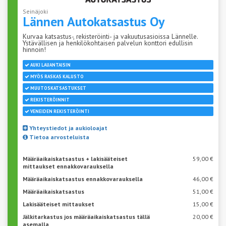
Seinäjoki
Lännen
Autokatsastus Oy
Kurvaa katsastus-, rekisteröinti- ja vakuutusasioissa Lännelle.
Ystävällisen ja henkilökohtaisen palvelun konttori edullisin
hinnoin!
AUKI LAUANTAISIN
MYÖS RASKAS KALUSTO
MUUTOSKATSASTUKSET
REKISTERÖINNIT
VENEIDEN REKISTERÖINTI
Yhteystiedot ja aukioloajat
Tietoa arvosteluista
Määräaikaiskatsastus + lakisääteiset
59,00 €
mittaukset ennakkovarauksella
Määräaikaiskatsastus ennakkovarauksella
46,00 €
Määräaikaiskatsastus
51,00 €
Lakisääteiset mittaukset
15,00 €
Jälkitarkastus jos määräaikaiskatsastus tällä
20,00 €
asemalla