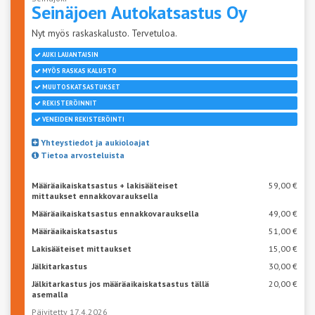
Seinäjoen
Autokatsastus Oy
Nyt myös raskaskalusto. Tervetuloa.
AUKI LAUANTAISIN
MYÖS RASKAS KALUSTO
MUUTOSKATSASTUKSET
REKISTERÖINNIT
VENEIDEN REKISTERÖINTI
Yhteystiedot ja aukioloajat
Tietoa arvosteluista
Määräaikaiskatsastus + lakisääteiset
59,00 €
mittaukset ennakkovarauksella
Määräaikaiskatsastus ennakkovarauksella
49,00 €
Määräaikaiskatsastus
51,00 €
Lakisääteiset mittaukset
15,00 €
Jälkitarkastus
30,00 €
Jälkitarkastus jos määräaikaiskatsastus tällä
20,00 €
asemalla
Päivitetty 17.4.2026