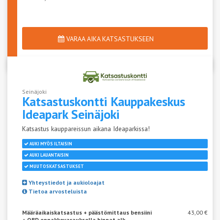
VARAA AIKA KATSASTUKSEEN
Seinäjoki
Katsastuskontti Kauppakeskus
Ideapark
Seinäjoki
Katsastus kauppareissun aikana Ideaparkissa!
AUKI MYÖS ILTAISIN
AUKI LAUANTAISIN
MUUTOSKATSASTUKSET
Yhteystiedot ja aukioloajat
Tietoa arvosteluista
Määräaikaiskatsastus + päästömittaus bensiini
43,00 €
+ OBD ennakkovarauksella hinnat alk.