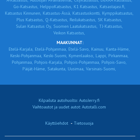
A-Katsastus,
Autoilijan Avainasemat,
CityKatsastus,
DEKRA Katsastus,
Go-Katsastus,
HelppoKatsastus,
K1 Katsastus,
Katsastajasi.fi,
Katsastus Kinnunen,
Katsastus-Ässä,
Katsastuskontti,
Kymppikatsastus,
Plus Katsastus,
Q-Katsastus,
Reilukatsastus,
SK Katsastus,
Sulan Katsastus Oy,
Suomen Laatukatsastus,
TJ-Katsastus,
Veikon Katsastus,
MAAKUNNAT:
Etelä-Karjala,
Etelä-Pohjanmaa,
Etelä-Savo,
Kainuu,
Kanta-Häme,
Keski-Pohjanmaa,
Keski-Suomi,
Kymenlaakso,
Lappi,
Pirkanmaa,
Pohjanmaa,
Pohjois-Karjala,
Pohjois-Pohjanmaa,
Pohjois-Savo,
Päijät-Häme,
Satakunta,
Uusimaa,
Varsinais-Suomi,
Kilpailuta autohuolto: AutoJerry.fi
Vaihtoautot ja uudet autot: Autotalli.com
Käyttöehdot
-
Tietosuoja