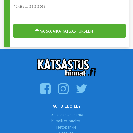
Päivitetty 28.2.2026
VARAA AIKA KATSASTUKSEEN
AUTOILIJOILLE
Etsi katsastusasema
Kilpailuta huolto
Tietopankki