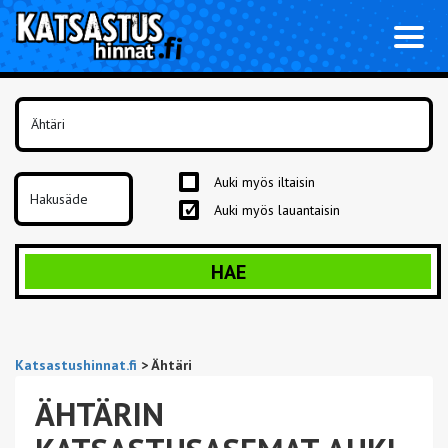
Toggl
naviga
Auki myös iltaisin
Auki myös lauantaisin
HAE
Katsastushinnat.fi
>
Ähtäri
ÄHTÄRIN