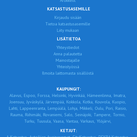
Artikkelit
KATSASTUSASEMILLE
Kirjaudu sisään
Tietoa katsastusasemille
Liity mukaan
LISÄTIETOA
Yhteystiedot
Anna palautetta
Mainostajalle
Yhteistyössä
Ilmoita laittomasta sisällöstä
KAUPUNGIT:
Alavus,
Espoo,
Forssa,
Helsinki,
Hyvinkää,
Hämeenlinna,
Imatra,
Joensuu,
Jyväskylä,
Järvenpää,
Kokkola,
Kotka,
Kouvola,
Kuopio,
Lahti,
Lappeenranta,
Lempäälä,
Lohja,
Mikkeli,
Oulu,
Pori,
Raisio,
Rauma,
Riihimäki,
Rovaniemi,
Salo,
Seinäjoki,
Tampere,
Tornio,
Turku,
Tuusula,
Vaasa,
Vantaa,
Varkaus,
Ylöjärvi,
KETJUT: