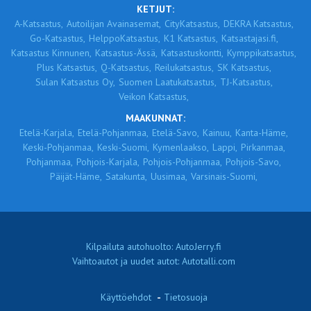
KETJUT:
A-Katsastus,
Autoilijan Avainasemat,
CityKatsastus,
DEKRA Katsastus,
Go-Katsastus,
HelppoKatsastus,
K1 Katsastus,
Katsastajasi.fi,
Katsastus Kinnunen,
Katsastus-Ässä,
Katsastuskontti,
Kymppikatsastus,
Plus Katsastus,
Q-Katsastus,
Reilukatsastus,
SK Katsastus,
Sulan Katsastus Oy,
Suomen Laatukatsastus,
TJ-Katsastus,
Veikon Katsastus,
MAAKUNNAT:
Etelä-Karjala,
Etelä-Pohjanmaa,
Etelä-Savo,
Kainuu,
Kanta-Häme,
Keski-Pohjanmaa,
Keski-Suomi,
Kymenlaakso,
Lappi,
Pirkanmaa,
Pohjanmaa,
Pohjois-Karjala,
Pohjois-Pohjanmaa,
Pohjois-Savo,
Päijät-Häme,
Satakunta,
Uusimaa,
Varsinais-Suomi,
Kilpailuta autohuolto: AutoJerry.fi
Vaihtoautot ja uudet autot: Autotalli.com
Käyttöehdot
-
Tietosuoja