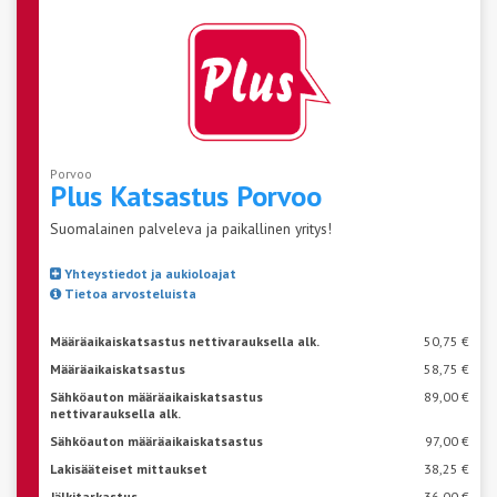
Porvoo
Plus Katsastus
Porvoo
Suomalainen palveleva ja paikallinen yritys!
Yhteystiedot ja aukioloajat
Tietoa arvosteluista
Määräaikaiskatsastus nettivarauksella alk.
50,75 €
Määräaikaiskatsastus
58,75 €
Sähköauton määräaikaiskatsastus
89,00 €
nettivarauksella alk.
Sähköauton määräaikaiskatsastus
97,00 €
Lakisääteiset mittaukset
38,25 €
Jälkitarkastus
36,00 €