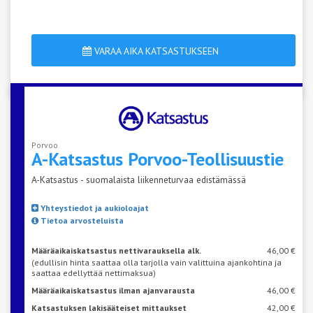
VARAA AIKA KATSASTUKSEEN
Porvoo
A-Katsastus
Porvoo-Teollisuustie
A-Katsastus - suomalaista liikenneturvaa edistämässä
Yhteystiedot ja aukioloajat
Tietoa arvosteluista
Määräaikaiskatsastus nettivarauksella alk.
46,00 €
(edullisin hinta saattaa olla tarjolla vain valittuina ajankohtina ja
saattaa edellyttää nettimaksua)
Määräaikaiskatsastus ilman ajanvarausta
46,00 €
Katsastuksen lakisääteiset mittaukset
42,00 €