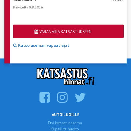
Päivitetty 9.8.2026
VARAA AIKA KATSASTUKSEEN
Katso aseman vapaat ajat
AUTOILIJOILLE
Etsi katsastusasema
Kilpailuta huolto