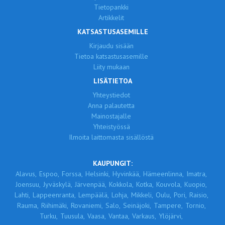
Tietopankki
Artikkelit
KATSASTUSASEMILLE
Kirjaudu sisään
Tietoa katsastusasemille
Liity mukaan
LISÄTIETOA
Yhteystiedot
Anna palautetta
Mainostajalle
Yhteistyössä
Ilmoita laittomasta sisällöstä
KAUPUNGIT:
Alavus,
Espoo,
Forssa,
Helsinki,
Hyvinkää,
Hämeenlinna,
Imatra,
Joensuu,
Jyväskylä,
Järvenpää,
Kokkola,
Kotka,
Kouvola,
Kuopio,
Lahti,
Lappeenranta,
Lempäälä,
Lohja,
Mikkeli,
Oulu,
Pori,
Raisio,
Rauma,
Riihimäki,
Rovaniemi,
Salo,
Seinäjoki,
Tampere,
Tornio,
Turku,
Tuusula,
Vaasa,
Vantaa,
Varkaus,
Ylöjärvi,