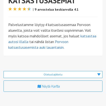
KATSASTUSASEMAT
|
9 arvostelua keskiarvolla 4.1
Palvelustamme löytyy
4
katsastusasemaa Porvoon
alueelta, joista voit valita itsellesi sopivimman. Voit
myös katsoa mahdolliset asemat, jos haluat
katsastaa
autosi illalla
tai nähdä listan
Porvoon
katsastusasemista auki lauantaisin
.
Oletuslajittelu
Näytä Kartta