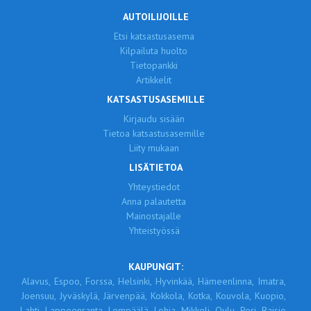
AUTOILIJOILLE
Etsi katsastusasema
Kilpailuta huolto
Tietopankki
Artikkelit
KATSASTUSASEMILLE
Kirjaudu sisään
Tietoa katsastusasemille
Liity mukaan
LISÄTIETOA
Yhteystiedot
Anna palautetta
Mainostajalle
Yhteistyössä
KAUPUNGIT:
Alavus,
Espoo,
Forssa,
Helsinki,
Hyvinkää,
Hämeenlinna,
Imatra,
Joensuu,
Jyväskylä,
Järvenpää,
Kokkola,
Kotka,
Kouvola,
Kuopio,
Lahti,
Lappeenranta,
Lempäälä,
Lohja,
Mikkeli,
Oulu,
Pori,
Raisio,