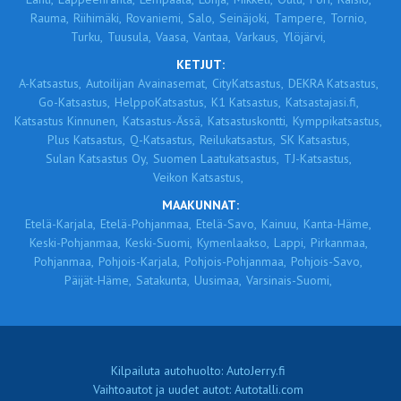
Rauma,
Riihimäki,
Rovaniemi,
Salo,
Seinäjoki,
Tampere,
Tornio,
Turku,
Tuusula,
Vaasa,
Vantaa,
Varkaus,
Ylöjärvi,
KETJUT:
A-Katsastus,
Autoilijan Avainasemat,
CityKatsastus,
DEKRA Katsastus,
Go-Katsastus,
HelppoKatsastus,
K1 Katsastus,
Katsastajasi.fi,
Katsastus Kinnunen,
Katsastus-Ässä,
Katsastuskontti,
Kymppikatsastus,
Plus Katsastus,
Q-Katsastus,
Reilukatsastus,
SK Katsastus,
Sulan Katsastus Oy,
Suomen Laatukatsastus,
TJ-Katsastus,
Veikon Katsastus,
MAAKUNNAT:
Etelä-Karjala,
Etelä-Pohjanmaa,
Etelä-Savo,
Kainuu,
Kanta-Häme,
Keski-Pohjanmaa,
Keski-Suomi,
Kymenlaakso,
Lappi,
Pirkanmaa,
Pohjanmaa,
Pohjois-Karjala,
Pohjois-Pohjanmaa,
Pohjois-Savo,
Päijät-Häme,
Satakunta,
Uusimaa,
Varsinais-Suomi,
Kilpailuta autohuolto: AutoJerry.fi
Vaihtoautot ja uudet autot: Autotalli.com