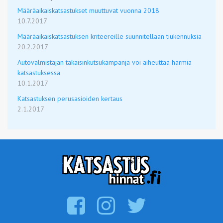
Määräaikaiskatsastukset muuttuvat vuonna 2018
10.7.2017
Määräaikaiskatsastuksen kriteereille suunnitellaan tiukennuksia
20.2.2017
Autovalmistajan takaisinkutsukampanja voi aiheuttaa harmia
katsastuksessa
10.1.2017
Katsastuksen perusasioiden kertaus
2.1.2017