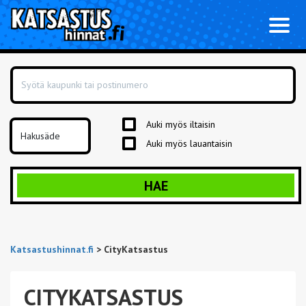
Toggl
naviga
Auki myös iltaisin
Auki myös lauantaisin
HAE
Katsastushinnat.fi
>
CityKatsastus
CITYKATSASTUS