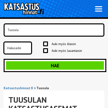
Toggl
naviga
Auki myös iltaisin
Auki myös lauantaisin
HAE
Katsastushinnat.fi
>
Tuusula
TUUSULAN