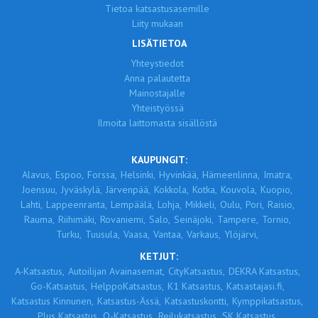
Tietoa katsastusasemille
Liity mukaan
LISÄTIETOA
Yhteystiedot
Anna palautetta
Mainostajalle
Yhteistyössä
Ilmoita laittomasta sisällöstä
KAUPUNGIT:
Alavus,
Espoo,
Forssa,
Helsinki,
Hyvinkää,
Hämeenlinna,
Imatra,
Joensuu,
Jyväskylä,
Järvenpää,
Kokkola,
Kotka,
Kouvola,
Kuopio,
Lahti,
Lappeenranta,
Lempäälä,
Lohja,
Mikkeli,
Oulu,
Pori,
Raisio,
Rauma,
Riihimäki,
Rovaniemi,
Salo,
Seinäjoki,
Tampere,
Tornio,
Turku,
Tuusula,
Vaasa,
Vantaa,
Varkaus,
Ylöjärvi,
KETJUT:
A-Katsastus,
Autoilijan Avainasemat,
CityKatsastus,
DEKRA Katsastus,
Go-Katsastus,
HelppoKatsastus,
K1 Katsastus,
Katsastajasi.fi,
Katsastus Kinnunen,
Katsastus-Ässä,
Katsastuskontti,
Kymppikatsastus,
Plus Katsastus,
Q-Katsastus,
Reilukatsastus,
SK Katsastus,