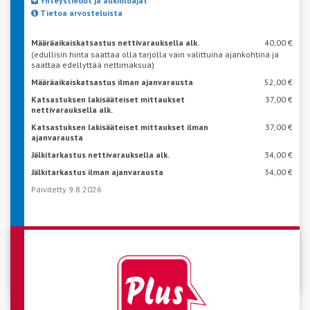
Yhteystiedot ja aukioloajat
Tietoa arvosteluista
Määräaikaiskatsastus nettivarauksella alk.
40,00 €
(edullisin hinta saattaa olla tarjolla vain valittuina ajankohtina ja
saattaa edellyttää nettimaksua)
Määräaikaiskatsastus ilman ajanvarausta
52,00 €
Katsastuksen lakisääteiset mittaukset
37,00 €
nettivarauksella alk.
Katsastuksen lakisääteiset mittaukset ilman
37,00 €
ajanvarausta
Jälkitarkastus nettivarauksella alk.
34,00 €
Jälkitarkastus ilman ajanvarausta
34,00 €
Päivitetty 9.8.2026
VARAA AIKA KATSASTUKSEEN