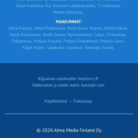
Sulan Katsastus Oy,
Suomen Laatukatsastus,
TJ-Katsastus,
Veikon Katsastus,
MAAKUNNAT:
Etelä-Karjala,
Etelä-Pohjanmaa,
Etelä-Savo,
Kainuu,
Kanta-Häme,
Keski-Pohjanmaa,
Keski-Suomi,
Kymenlaakso,
Lappi,
Pirkanmaa,
Pohjanmaa,
Pohjois-Karjala,
Pohjois-Pohjanmaa,
Pohjois-Savo,
Päijät-Häme,
Satakunta,
Uusimaa,
Varsinais-Suomi,
Kilpailuta autohuolto: AutoJerry.fi
Vaihtoautot ja uudet autot: Autotalli.com
Käyttöehdot
-
Tietosuoja
© 2026 Alma Media Finland Oy