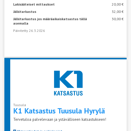
Lakisääteiset mittaukset
20,00 €
Jälkitarkastus
32,00 €
Jälkitarkastus jos määräaikaiskatsastus tällä
30,00 €
asemalla
Päivitetty 26.3.2026
Tuusula
K1 Katsastus Tuusula
Hyrylä
Tervetuloa palvelevaan ja ystävälliseen katsastukseen!