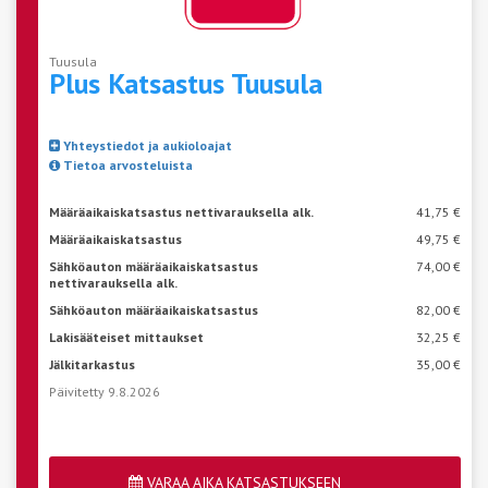
Tuusula
Plus Katsastus
Tuusula
Yhteystiedot ja aukioloajat
Tietoa arvosteluista
Määräaikaiskatsastus nettivarauksella alk.
41,75 €
Määräaikaiskatsastus
49,75 €
Sähköauton määräaikaiskatsastus
74,00 €
nettivarauksella alk.
Sähköauton määräaikaiskatsastus
82,00 €
Lakisääteiset mittaukset
32,25 €
Jälkitarkastus
35,00 €
Päivitetty 9.8.2026
VARAA AIKA KATSASTUKSEEN