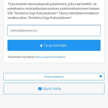
Tilaa ilmainen alennuskuponki puhelimeesi, jolla saat henkilö- tai
pakettiauton määräaikaiskatsastuksen päästömittauksineen hintaan
62€. Tervetuloa Giga-Katsastukseen! Tarjous edellyttää ennakkoon
varattua aikaa. Tervetuloa Giga-Katsastukseen!
TILAA KUPONKI
Tilaamalla hyväksyt
tietosuojainformaation
Oletuslajittelu
Näytä Kartta