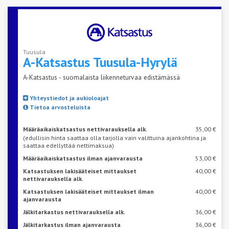
Tuusula
A-Katsastus
Tuusula-Hyrylä
A-Katsastus - suomalaista liikenneturvaa edistämässä
Yhteystiedot ja aukioloajat
Tietoa arvosteluista
Määräaikaiskatsastus nettivarauksella alk.
35,00 €
(edullisin hinta saattaa olla tarjolla vain valittuina ajankohtina ja
saattaa edellyttää nettimaksua)
Määräaikaiskatsastus ilman ajanvarausta
53,00 €
Katsastuksen lakisääteiset mittaukset
40,00 €
nettivarauksella alk.
Katsastuksen lakisääteiset mittaukset ilman
40,00 €
ajanvarausta
Jälkitarkastus nettivarauksella alk.
36,00 €
Jälkitarkastus ilman ajanvarausta
36,00 €