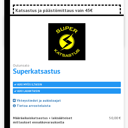
Katsastus ja päästömittaus vain 45€
Tilaa alennuskuponki kännykkääsi - Klikkaa tästä!
Oulunsalo
Superkatsastus
AUKI MYÖS ILTAISIN
AUKI LAUANTAISIN
Yhteystiedot ja aukioloajat
Tietoa arvosteluista
Määräaikaiskatsastus + lakisääteiset
50,00 €
mittaukset ennakkovarauksella