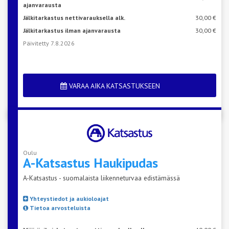
ajanvarausta
Jälkitarkastus nettivarauksella alk.
30,00 €
Jälkitarkastus ilman ajanvarausta
30,00 €
Päivitetty 7.8.2026
VARAA AIKA KATSASTUKSEEN
Oulu
A-Katsastus
Haukipudas
A-Katsastus - suomalaista liikenneturvaa edistämässä
Yhteystiedot ja aukioloajat
Tietoa arvosteluista