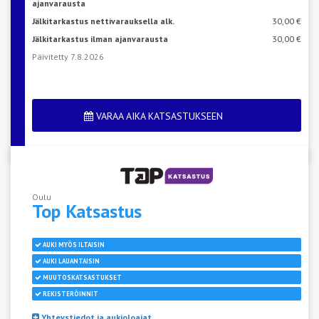
ajanvarausta
Jälkitarkastus nettivarauksella alk.
30,00 €
Jälkitarkastus ilman ajanvarausta
30,00 €
Päivitetty 7.8.2026
VARAA AIKA KATSASTUKSEEN
Oulu
Top
Katsastus
AUKI MYÖS ILTAISIN
AUKI LAUANTAISIN
MUUTOSKATSASTUKSET
REKISTERÖINNIT
Yhteystiedot ja aukioloajat