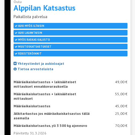
Oulu
Alppilan
Katsastus
Paikallista palvelua
AUKI MYÖS ILTAISIN
AUKI LAUANTAISIN
MYÖS RASKAS KALUSTO
MUUTOSKATSASTUKSET
REKISTERÖINNIT
Yhteystiedot ja aukioloajat
Tietoa arvosteluista
Määräaikaiskatsastus + lakisääteiset
49,00 €
mittaukset ennakkovarauksella
Määräaikaiskatsastus + lakisääteiset
55,00 €
mittaukset
Määräaikaiskatsastus
45,00 €
Jälkitarkastus jos määräaikaiskatsastus tällä
25,00 €
asemalla
Määräaikaiskatsastus, yli 3 500 kg ajoneuvo
70,00 €
Päivitetty 31.3.2026