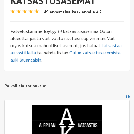
KATSASTUSASEMAT
|
49 arvostelua keskiarvolla 4.7
Palvelustamme löytyy
14
katsastusasemaa Oulun
alueelta, joista voit valita itsellesi sopivimman. Voit
myös katsoa mahdolliset asemat, jos haluat
katsastaa
autosi illalla
tai nähdä listan
Oulun katsastusasemista
auki lauantaisin
.
Paikallisia tarjouksia: