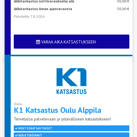
Jälkitarkastus nettivarauksella alk.
30,00 €
Jälkitarkastus ilman ajanvarausta
30,00 €
Päivitetty 7.8.2026
VARAA AIKA KATSASTUKSEEN
Oulu
K1 Katsastus Oulu
Alppila
Tervetuloa palvelevaan ja ystävälliseen katsastukseen!
MUUTOSKATSASTUKSET
REKISTERÖINNIT