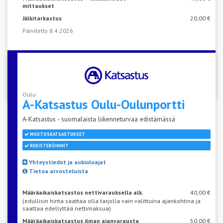
mittaukset
Jälkitarkastus
20,00 €
Päivitetty 8.4.2026
VARAA AIKA KATSASTUKSEEN
Oulu
A-Katsastus
Oulu-Oulunportti
A-Katsastus - suomalaista liikenneturvaa edistämässä
MUUTOSKATSASTUKSET
REKISTERÖINNIT
Yhteystiedot ja aukioloajat
Tietoa arvosteluista
Määräaikaiskatsastus nettivarauksella alk.
40,00 €
(edullisin hinta saattaa olla tarjolla vain valittuina ajankohtina ja
saattaa edellyttää nettimaksua)
Määräaikaiskatsastus ilman ajanvarausta
50,00 €