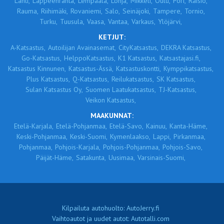
Lahti,
Lappeenranta,
Lempäälä,
Lohja,
Mikkeli,
Oulu,
Pori,
Raisio,
Rauma,
Riihimäki,
Rovaniemi,
Salo,
Seinäjoki,
Tampere,
Tornio,
Turku,
Tuusula,
Vaasa,
Vantaa,
Varkaus,
Ylöjärvi,
KETJUT:
A-Katsastus,
Autoilijan Avainasemat,
CityKatsastus,
DEKRA Katsastus,
Go-Katsastus,
HelppoKatsastus,
K1 Katsastus,
Katsastajasi.fi,
Katsastus Kinnunen,
Katsastus-Ässä,
Katsastuskontti,
Kymppikatsastus,
Plus Katsastus,
Q-Katsastus,
Reilukatsastus,
SK Katsastus,
Sulan Katsastus Oy,
Suomen Laatukatsastus,
TJ-Katsastus,
Veikon Katsastus,
MAAKUNNAT:
Etelä-Karjala,
Etelä-Pohjanmaa,
Etelä-Savo,
Kainuu,
Kanta-Häme,
Keski-Pohjanmaa,
Keski-Suomi,
Kymenlaakso,
Lappi,
Pirkanmaa,
Pohjanmaa,
Pohjois-Karjala,
Pohjois-Pohjanmaa,
Pohjois-Savo,
Päijät-Häme,
Satakunta,
Uusimaa,
Varsinais-Suomi,
Kilpailuta autohuolto: AutoJerry.fi
Vaihtoautot ja uudet autot: Autotalli.com