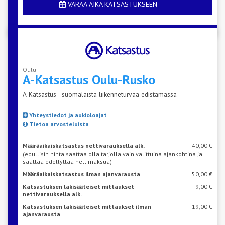
VARAA AIKA KATSASTUKSEEN
Oulu
A-Katsastus
Oulu-Rusko
A-Katsastus - suomalaista liikenneturvaa edistämässä
Yhteystiedot ja aukioloajat
Tietoa arvosteluista
Määräaikaiskatsastus nettivarauksella alk.
40,00 €
(edullisin hinta saattaa olla tarjolla vain valittuina ajankohtina ja
saattaa edellyttää nettimaksua)
Määräaikaiskatsastus ilman ajanvarausta
50,00 €
Katsastuksen lakisääteiset mittaukset
9,00 €
nettivarauksella alk.
Katsastuksen lakisääteiset mittaukset ilman
19,00 €
ajanvarausta