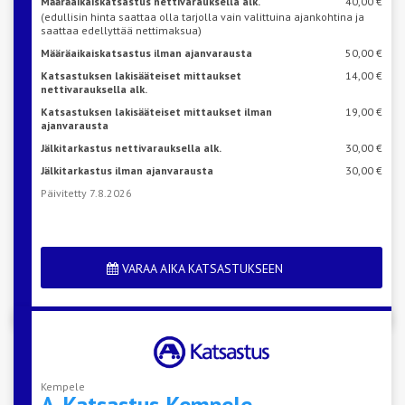
Määräaikaiskatsastus nettivarauksella alk.
40,00 €
(edullisin hinta saattaa olla tarjolla vain valittuina ajankohtina ja
saattaa edellyttää nettimaksua)
Määräaikaiskatsastus ilman ajanvarausta
50,00 €
Katsastuksen lakisääteiset mittaukset
14,00 €
nettivarauksella alk.
Katsastuksen lakisääteiset mittaukset ilman
19,00 €
ajanvarausta
Jälkitarkastus nettivarauksella alk.
30,00 €
Jälkitarkastus ilman ajanvarausta
30,00 €
Päivitetty 7.8.2026
VARAA AIKA KATSASTUKSEEN
Kempele
A-Katsastus
Kempele