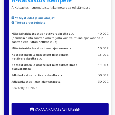
A-Katsastus - suomalaista liikenneturvaa edistämässä
Yhteystiedot ja aukioloajat
Tietoa arvosteluista
Määräaikaiskatsastus nettivarauksella alk.
40,00 €
(edullisin hinta saattaa olla tarjolla vain valittuina ajankohtina ja
saattaa edellyttää nettimaksua)
Määräaikaiskatsastus ilman ajanvarausta
50,00 €
Katsastuksen lakisääteiset mittaukset
13,00 €
nettivarauksella alk.
Katsastuksen lakisääteiset mittaukset ilman
19,00 €
ajanvarausta
Jälkitarkastus nettivarauksella alk.
30,00 €
Jälkitarkastus ilman ajanvarausta
30,00 €
Päivitetty 7.8.2026
VARAA AIKA KATSASTUKSEEN