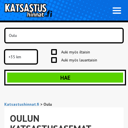
Toggl
naviga
Auki myös iltaisin
Auki myös lauantaisin
HAE
Katsastushinnat.fi
>
Oulu
OULUN