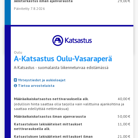
Jälkitarkastus ilman ajanvarausta
29,00 €
Päivitetty 7.8.2026
VARAA AIKA KATSASTUKSEEN
Oulu
A-Katsastus
Oulu-Vasaraperä
A-Katsastus - suomalaista liikenneturvaa edistämässä
Yhteystiedot ja aukioloajat
Tietoa arvosteluista
Määräaikaiskatsastus nettivarauksella alk.
40,00 €
(edullisin hinta saattaa olla tarjolla vain valittuina ajankohtina ja
saattaa edellyttää nettimaksua)
Määräaikaiskatsastus ilman ajanvarausta
50,00 €
Katsastuksen lakisääteiset mittaukset
11,00 €
nettivarauksella alk.
Katsastuksen lakisääteiset mittaukset ilman
21,00 €