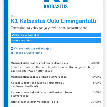
Oulu
K1 Katsastus Oulu
Limingantulli
Tervetuloa palvelevaan ja ystävälliseen katsastukseen!
MUUTOSKATSASTUKSET
REKISTERÖINNIT
Yhteystiedot ja aukioloajat
Tietoa arvosteluista
Määräaikaiskatsastus nettivarauksella alk.
40,00 €
(edullisin hinta saattaa olla tarjolla vain valittuina ajankohtina ja
saattaa edellyttää nettimaksua)
Määräaikaiskatsastus ilman ajanvarausta
40,00 €
Katsastuksen lakisääteiset mittaukset
5,00 €
nettivarauksella alk.
Katsastuksen lakisääteiset mittaukset ilman
5,00 €
ajanvarausta
Jälkitarkastus nettivarauksella alk.
29,00 €