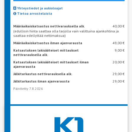
Yhteystiedot ja aukioloajat
Tietoa arvosteluista
Määräaikaiskatsastus nettivarauksella alk.
40,00 €
(edullisin hinta saattaa olla tarjolla vain valittuina ajankohtina ja
saattaa edellyttää nettimaksua)
Määräaikaiskatsastus ilman ajanvarausta
49,00 €
Katsastuksen lakisääteiset mittaukset
9,00 €
nettivarauksella alk.
Katsastuksen lakisääteiset mittaukset ilman
20,00 €
ajanvarausta
Jälkitarkastus nettivarauksella alk.
29,00 €
Jälkitarkastus ilman ajanvarausta
29,00 €
Päivitetty 7.8.2026
VARAA AIKA KATSASTUKSEEN