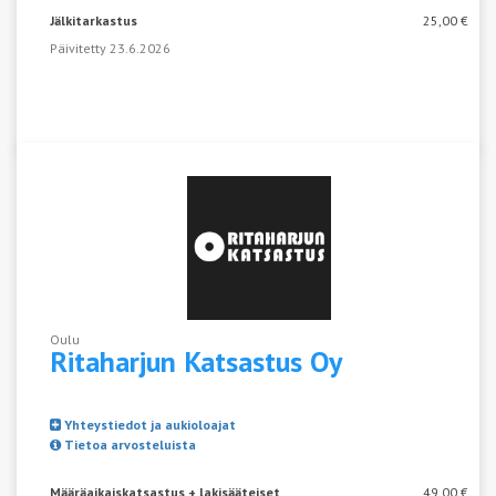
Jälkitarkastus
25,00 €
Päivitetty 23.6.2026
Oulu
Ritaharjun
Katsastus Oy
Yhteystiedot ja aukioloajat
Tietoa arvosteluista
Määräaikaiskatsastus + lakisääteiset
49,00 €