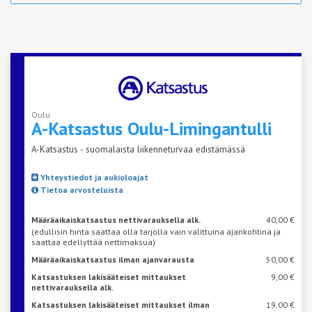
Oulu
A-Katsastus
Oulu-Limingantulli
A-Katsastus - suomalaista liikenneturvaa edistämässä
Yhteystiedot ja aukioloajat
Tietoa arvosteluista
Määräaikaiskatsastus nettivarauksella alk.
40,00 €
(edullisin hinta saattaa olla tarjolla vain valittuina ajankohtina ja
saattaa edellyttää nettimaksua)
Määräaikaiskatsastus ilman ajanvarausta
50,00 €
Katsastuksen lakisääteiset mittaukset
9,00 €
nettivarauksella alk.
Katsastuksen lakisääteiset mittaukset ilman
19,00 €