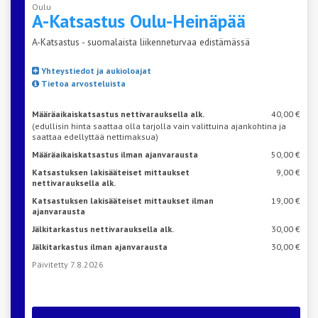
Oulu
A-Katsastus
Oulu-Heinäpää
A-Katsastus - suomalaista liikenneturvaa edistämässä
Yhteystiedot ja aukioloajat
Tietoa arvosteluista
Määräaikaiskatsastus nettivarauksella alk.
40,00 €
(edullisin hinta saattaa olla tarjolla vain valittuina ajankohtina ja
saattaa edellyttää nettimaksua)
Määräaikaiskatsastus ilman ajanvarausta
50,00 €
Katsastuksen lakisääteiset mittaukset
9,00 €
nettivarauksella alk.
Katsastuksen lakisääteiset mittaukset ilman
19,00 €
ajanvarausta
Jälkitarkastus nettivarauksella alk.
30,00 €
Jälkitarkastus ilman ajanvarausta
30,00 €
Päivitetty 7.8.2026