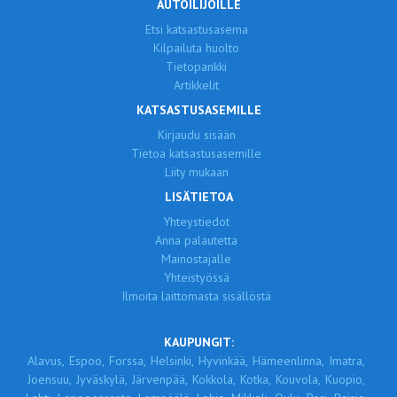
AUTOILIJOILLE
Etsi katsastusasema
Kilpailuta huolto
Tietopankki
Artikkelit
KATSASTUSASEMILLE
Kirjaudu sisään
Tietoa katsastusasemille
Liity mukaan
LISÄTIETOA
Yhteystiedot
Anna palautetta
Mainostajalle
Yhteistyössä
Ilmoita laittomasta sisällöstä
KAUPUNGIT:
Alavus,
Espoo,
Forssa,
Helsinki,
Hyvinkää,
Hämeenlinna,
Imatra,
Joensuu,
Jyväskylä,
Järvenpää,
Kokkola,
Kotka,
Kouvola,
Kuopio,