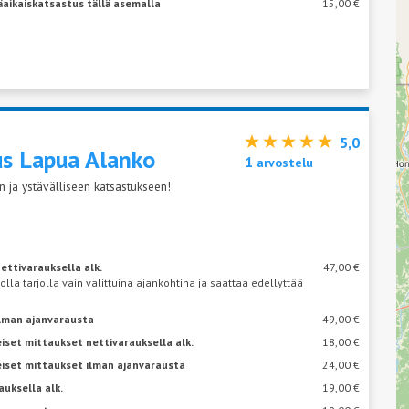
äaikaiskatsastus tällä asemalla
15,00 €
5,0
us Lapua
Alanko
1
arvostelu
 ja ystävälliseen katsastukseen!
ettivarauksella alk.
47,00 €
 olla tarjolla vain valittuina ajankohtina ja saattaa edellyttää
ilman ajanvarausta
49,00 €
iset mittaukset nettivarauksella alk.
18,00 €
eiset mittaukset ilman ajanvarausta
24,00 €
auksella alk.
19,00 €