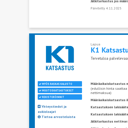
Jälkitarkastus jos määr
Päivitetty 4.11.2025
Lapua
K1 Katsast
Tervetuloa palvelevaan
Määräaikaiskatsastus n
MYÖS RASKAS KALUSTO
(edullisin hinta saattaa
MUUTOSKATSASTUKSET
nettimaksua)
REKISTERÖINNIT
Määräaikaiskatsastus 
Yhteystiedot ja
Katsastuksen lakisääte
aukioloajat
Katsastuksen lakisäät
Tietoa arvosteluista
Jälkitarkastus nettivar