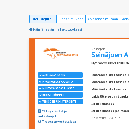
Oletuslajittelu
Hinnan mukaan
Arvosanan mukaan
Aakk
Näin järjestämme hakutuloksesi
Seinäjoki
Seinäjoen
A
Nyt myös raskaskalusto
Määräaikaiskatsastus +
AUKI LAUANTAISIN
Määräaikaiskatsastus 
MYÖS RASKAS KALUSTO
MUUTOSKATSASTUKSET
Määräaikaiskatsastus
REKISTERÖINNIT
Lakisääteiset mittauks
VENEIDEN REKISTERÖINTI
Jälkitarkastus
Jälkitarkastus jos määr
Yhteystiedot ja
aukioloajat
Päivitetty 17.4.2026
Tietoa arvosteluista