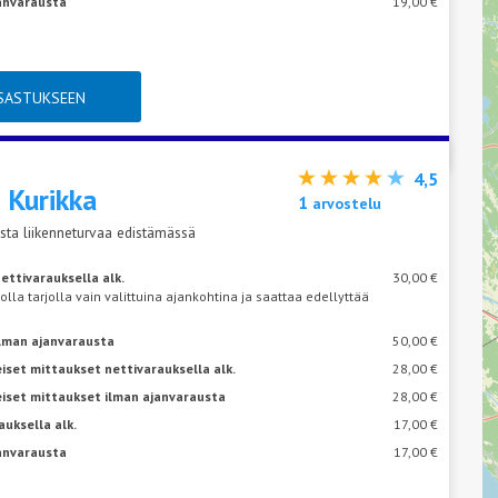
janvarausta
19,00 €
TSASTUKSEEN
4,5
s
Kurikka
1
arvostelu
sta liikenneturvaa edistämässä
ettivarauksella alk.
30,00 €
 olla tarjolla vain valittuina ajankohtina ja saattaa edellyttää
ilman ajanvarausta
50,00 €
iset mittaukset nettivarauksella alk.
28,00 €
eiset mittaukset ilman ajanvarausta
28,00 €
auksella alk.
17,00 €
janvarausta
17,00 €