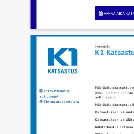
VARAA AIKA KA
Seinäjoki
K1 Katsastu
Määräaikaiskatsastus n
Yhteystiedot ja
(edullisin hinta saattaa
aukioloajat
nettimaksua)
Tietoa arvosteluista
Määräaikaiskatsastus 
Katsastuksen lakisääte
Katsastuksen lakisäät
Jälkitarkastus nettivar