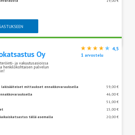
janvarausta
19,00 €
TSASTUKSEEN
4,5
okatsastus Oy
1
arvostelu
steröinti- ja vakuutusasioissa
 ja henkilökohtaisen palvelun
in!
 lakisääteiset mittaukset ennakkovarauksella
59,00 €
ennakkovarauksella
46,00 €
51,00 €
et
15,00 €
äaikaiskatsastus tällä asemalla
20,00 €