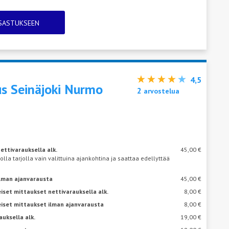
TSASTUKSEEN
4,5
s Seinäjoki
Nurmo
2
arvostelua
ettivarauksella alk.
45,00 €
 olla tarjolla vain valittuina ajankohtina ja saattaa edellyttää
ilman ajanvarausta
45,00 €
iset mittaukset nettivarauksella alk.
8,00 €
eiset mittaukset ilman ajanvarausta
8,00 €
auksella alk.
19,00 €