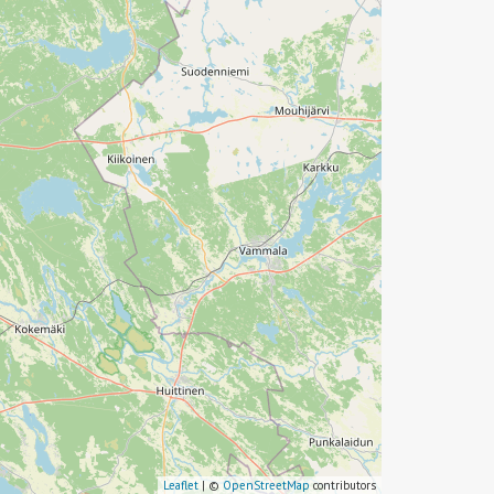
Leaflet
| ©
OpenStreetMap
contributors