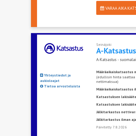
VARAA AIKA KA
Seinäjoki
A-Katsastu
A-Katsastus - suomalai
Määräaikaiskatsastus n
Yhteystiedot ja
(edullisin hinta saattaa
aukioloajat
nettimaksua)
Tietoa arvosteluista
Määräaikaiskatsastus 
Katsastuksen lakisääte
Katsastuksen lakisäät
Jälkitarkastus nettivar
Jälkitarkastus ilman a
Päivitetty 7.8.2026