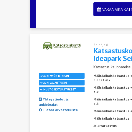
VARAA AIKA KA
Seinäjoki
Katsastusko
Ideapark
Se
Katsastus kauppareissu
Määräaikaiskatsastus 
AUKI MYÖS ILTAISIN
hinnat alk.
AUKI LAUANTAISIN
Määräaikaiskatsastus +
MUUTOSKATSASTUKSET
alk.
Yhteystiedot ja
Määräaikaiskatsastus 
alk.
aukioloajat
Tietoa arvosteluista
Määräaikaiskatsastus +
Määräaikaiskatsastus
Jälkitarkastus