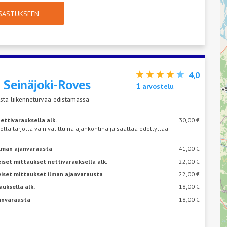
TSASTUKSEEN
4,0
s
Seinäjoki-Roves
1
arvostelu
sta liikenneturvaa edistämässä
ettivarauksella alk.
30,00 €
 olla tarjolla vain valittuina ajankohtina ja saattaa edellyttää
ilman ajanvarausta
41,00 €
iset mittaukset nettivarauksella alk.
22,00 €
eiset mittaukset ilman ajanvarausta
22,00 €
auksella alk.
18,00 €
janvarausta
18,00 €