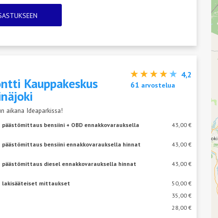
TSASTUKSEEN
4,2
ntti Kauppakeskus
61
arvostelua
inäjoki
n aikana Ideaparkissa!
+ päästömittaus bensiini + OBD ennakkovarauksella
43,00 €
 päästömittaus bensiini ennakkovarauksella hinnat
43,00 €
+ päästömittaus diesel ennakkovarauksella hinnat
43,00 €
 lakisääteiset mittaukset
50,00 €
35,00 €
28,00 €