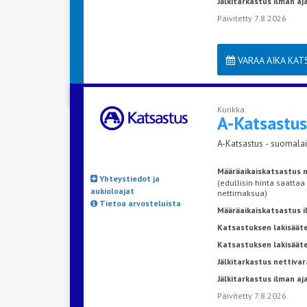
Jälkitarkastus ilman a
Päivitetty 7.8.2026
VARAA AIKA KA
Kurikka
A-Katsastu
A-Katsastus - suomalai
Määräaikaiskatsastus n
Yhteystiedot ja
(edullisin hinta saattaa
aukioloajat
nettimaksua)
Tietoa arvosteluista
Määräaikaiskatsastus 
Katsastuksen lakisääte
Katsastuksen lakisäät
Jälkitarkastus nettivar
Jälkitarkastus ilman a
Päivitetty 7.8.2026