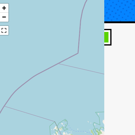
+
UTA KORJAUS
TIETOA KATSASTUKSESTA
−
HAE
atsoa mahdolliset asemat, jos haluat
katsastaa