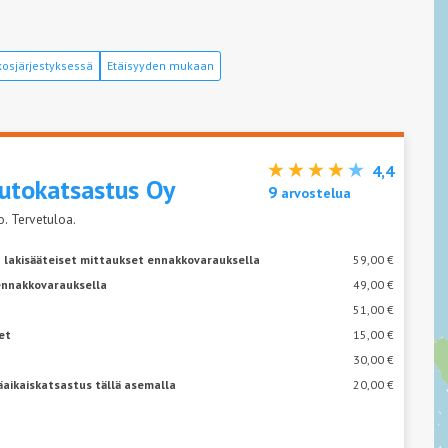
osjärjestyksessä
Etäisyyden mukaan
4,4
utokatsastus Oy
9
arvostelua
. Tervetuloa.
 lakisääteiset mittaukset ennakkovarauksella
59,00 €
ennakkovarauksella
49,00 €
51,00 €
et
15,00 €
30,00 €
äaikaiskatsastus tällä asemalla
20,00 €