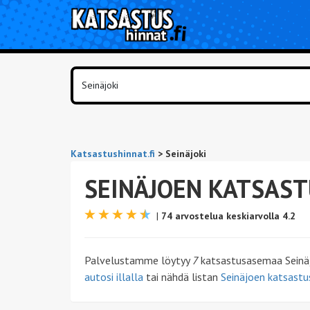
Katsastushinnat.fi
>
Seinäjoki
SEINÄJOEN KATSAS
|
74 arvostelua keskiarvolla 4.2
Palvelustamme löytyy
7
katsastusasemaa Seinäjo
autosi illalla
tai nähdä listan
Seinäjoen katsastu