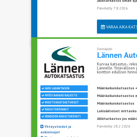
Jälkitarkastus ilman a
Päivitetty 7.8.2026
VARAA AIKA KA
Seinäjoki
Lännen
Aut
Kurvaa katsastus-, reki
Lännelle. Ystävällisen
konttori edullisin hinno
Määräaikaiskatsastus +
AUKI LAUANTAISIN
Määräaikaiskatsastus 
MYÖS RASKAS KALUSTO
MUUTOSKATSASTUKSET
Määräaikaiskatsastus
REKISTERÖINNIT
Lakisääteiset mittauks
VENEIDEN REKISTERÖINTI
Jälkitarkastus jos määr
Päivitetty 28.2.2026
Yhteystiedot ja
aukioloajat