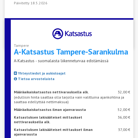
Päivitetty 18.5.2026
VARAA AIKA KATSASTUKSEEN
Tampere
A-Katsastus
Tampere-Sarankulma
A-Katsastus - suomalaista liikenneturvaa edistämässä
Yhteystiedot ja aukioloajat
Tietoa arvosteluista
Määräaikaiskatsastus nettivarauksella alk.
32,00 €
(edullisin hinta saattaa olla tarjolla vain valittuina ajankohtina ja
saattaa edellyttää nettimaksua)
Määräaikaiskatsastus ilman ajanvarausta
52,00 €
Katsastuksen lakisääteiset mittaukset
36,00 €
nettivarauksella alk.
Katsastuksen lakisääteiset mittaukset ilman
37,00 €
ajanvarausta