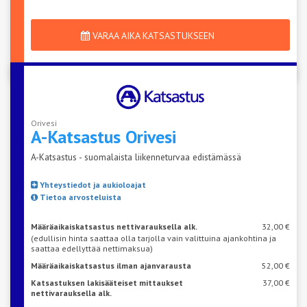
VARAA AIKA KATSASTUKSEEN
Orivesi
A-Katsastus
Orivesi
A-Katsastus - suomalaista liikenneturvaa edistämässä
Yhteystiedot ja aukioloajat
Tietoa arvosteluista
Määräaikaiskatsastus nettivarauksella alk.
32,00 €
(edullisin hinta saattaa olla tarjolla vain valittuina ajankohtina ja
saattaa edellyttää nettimaksua)
Määräaikaiskatsastus ilman ajanvarausta
52,00 €
Katsastuksen lakisääteiset mittaukset
37,00 €
nettivarauksella alk.