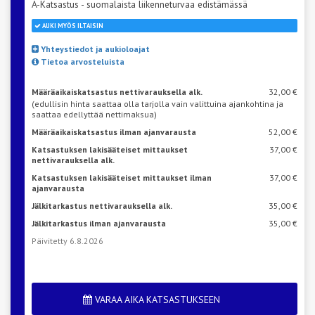
A-Katsastus - suomalaista liikenneturvaa edistämässä
AUKI MYÖS ILTAISIN
Yhteystiedot ja aukioloajat
Tietoa arvosteluista
Määräaikaiskatsastus nettivarauksella alk.
32,00 €
(edullisin hinta saattaa olla tarjolla vain valittuina ajankohtina ja
saattaa edellyttää nettimaksua)
Määräaikaiskatsastus ilman ajanvarausta
52,00 €
Katsastuksen lakisääteiset mittaukset
37,00 €
nettivarauksella alk.
Katsastuksen lakisääteiset mittaukset ilman
37,00 €
ajanvarausta
Jälkitarkastus nettivarauksella alk.
35,00 €
Jälkitarkastus ilman ajanvarausta
35,00 €
Päivitetty 6.8.2026
VARAA AIKA KATSASTUKSEEN