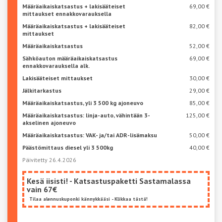
Määräaikaiskatsastus + lakisääteiset
69,00 €
mittaukset ennakkovarauksella
Määräaikaiskatsastus + lakisääteiset
82,00 €
mittaukset
Määräaikaiskatsastus
52,00 €
Sähköauton määräaikaiskatsastus
69,00 €
ennakkovarauksella alk.
Lakisääteiset mittaukset
30,00 €
Jälkitarkastus
29,00 €
Määräaikaiskatsastus, yli 3 500 kg ajoneuvo
85,00 €
Määräaikaiskatsastus: linja-auto, vähintään 3-
125,00 €
akselinen ajoneuvo
Määräaikaiskatsastus: VAK- ja/tai ADR-lisämaksu
50,00 €
Päästömittaus diesel yli 3 500kg
40,00 €
Päivitetty 26.4.2026
Kesä iisisti! - Katsastuspaketti Sastamalassa
vain 67€
Tilaa alennuskuponki kännykkääsi - Klikkaa tästä!