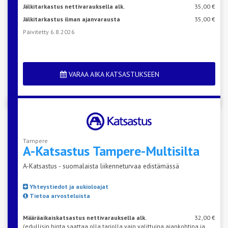
Jälkitarkastus nettivarauksella alk.
35,00 €
Jälkitarkastus ilman ajanvarausta
35,00 €
Päivitetty 6.8.2026
VARAA AIKA KATSASTUKSEEN
Tampere
A-Katsastus
Tampere-Multisilta
A-Katsastus - suomalaista liikenneturvaa edistämässä
Yhteystiedot ja aukioloajat
Tietoa arvosteluista
Määräaikaiskatsastus nettivarauksella alk.
32,00 €
(edullisin hinta saattaa olla tarjolla vain valittuina ajankohtina ja