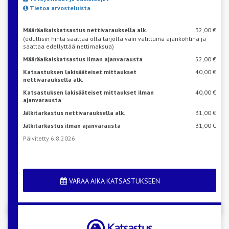
Tietoa arvosteluista
Määräaikaiskatsastus nettivarauksella alk.
32,00 €
(edullisin hinta saattaa olla tarjolla vain valittuina ajankohtina ja
saattaa edellyttää nettimaksua)
Määräaikaiskatsastus ilman ajanvarausta
52,00 €
Katsastuksen lakisääteiset mittaukset
40,00 €
nettivarauksella alk.
Katsastuksen lakisääteiset mittaukset ilman
40,00 €
ajanvarausta
Jälkitarkastus nettivarauksella alk.
31,00 €
Jälkitarkastus ilman ajanvarausta
31,00 €
Päivitetty 6.8.2026
VARAA AIKA KATSASTUKSEEN