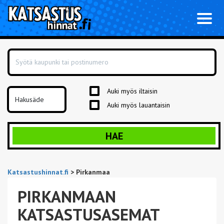
Toggl
naviga
Auki myös iltaisin
Auki myös lauantaisin
HAE
Katsastushinnat.fi
>
Pirkanmaa
PIRKANMAAN
KATSASTUSASEMAT