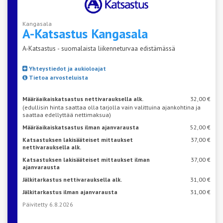
Kangasala
A-Katsastus
Kangasala
A-Katsastus - suomalaista liikenneturvaa edistämässä
Yhteystiedot ja aukioloajat
Tietoa arvosteluista
Määräaikaiskatsastus nettivarauksella alk.
32,00 €
(edullisin hinta saattaa olla tarjolla vain valittuina ajankohtina ja
saattaa edellyttää nettimaksua)
Määräaikaiskatsastus ilman ajanvarausta
52,00 €
Katsastuksen lakisääteiset mittaukset
37,00 €
nettivarauksella alk.
Katsastuksen lakisääteiset mittaukset ilman
37,00 €
ajanvarausta
Jälkitarkastus nettivarauksella alk.
31,00 €
Jälkitarkastus ilman ajanvarausta
31,00 €
Päivitetty 6.8.2026