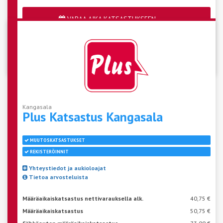
VARAA AIKA KATSASTUKSEEN
Katso aseman vapaat ajat
Kangasala
Plus Katsastus
Kangasala
MUUTOSKATSASTUKSET
REKISTERÖINNIT
Yhteystiedot ja aukioloajat
Tietoa arvosteluista
Määräaikaiskatsastus nettivarauksella alk.
40,75 €
Määräaikaiskatsastus
50,75 €