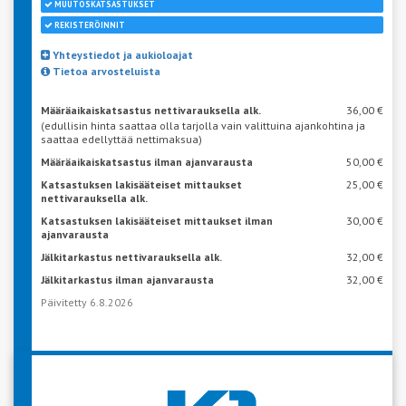
MUUTOSKATSASTUKSET
REKISTERÖINNIT
Yhteystiedot ja aukioloajat
Tietoa arvosteluista
Määräaikaiskatsastus nettivarauksella alk.
36,00 €
(edullisin hinta saattaa olla tarjolla vain valittuina ajankohtina ja
saattaa edellyttää nettimaksua)
Määräaikaiskatsastus ilman ajanvarausta
50,00 €
Katsastuksen lakisääteiset mittaukset
25,00 €
nettivarauksella alk.
Katsastuksen lakisääteiset mittaukset ilman
30,00 €
ajanvarausta
Jälkitarkastus nettivarauksella alk.
32,00 €
Jälkitarkastus ilman ajanvarausta
32,00 €
Päivitetty 6.8.2026
VARAA AIKA KATSASTUKSEEN