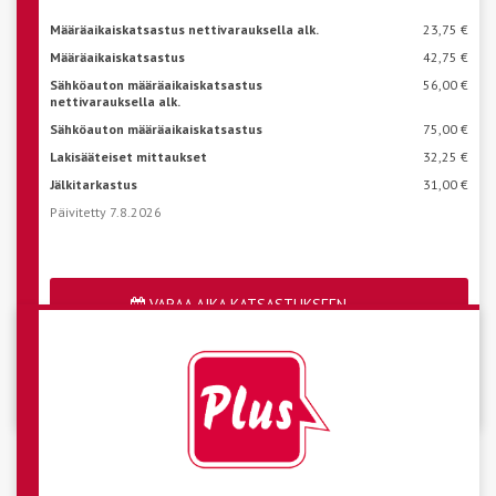
Määräaikaiskatsastus nettivarauksella alk.
23,75 €
Määräaikaiskatsastus
42,75 €
Sähköauton määräaikaiskatsastus
56,00 €
nettivarauksella alk.
Sähköauton määräaikaiskatsastus
75,00 €
Lakisääteiset mittaukset
32,25 €
Jälkitarkastus
31,00 €
Päivitetty 7.8.2026
VARAA AIKA KATSASTUKSEEN
Katso aseman vapaat ajat