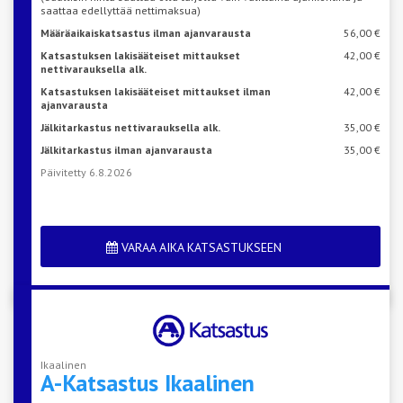
saattaa edellyttää nettimaksua)
Määräaikaiskatsastus ilman ajanvarausta
56,00 €
Katsastuksen lakisääteiset mittaukset
42,00 €
nettivarauksella alk.
Katsastuksen lakisääteiset mittaukset ilman
42,00 €
ajanvarausta
Jälkitarkastus nettivarauksella alk.
35,00 €
Jälkitarkastus ilman ajanvarausta
35,00 €
Päivitetty 6.8.2026
VARAA AIKA KATSASTUKSEEN
Ikaalinen
A-Katsastus
Ikaalinen