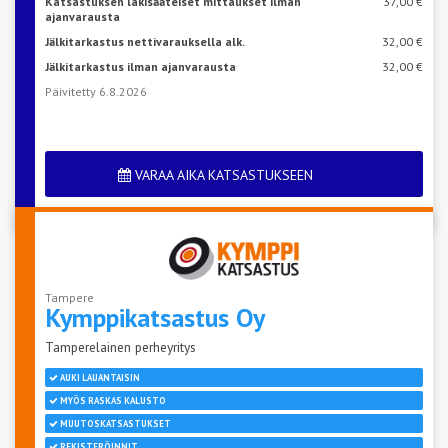
Katsastuksen lakisääteiset mittaukset ilman
37,00 €
ajanvarausta
Jälkitarkastus nettivarauksella alk.
32,00 €
Jälkitarkastus ilman ajanvarausta
32,00 €
Päivitetty 6.8.2026
VARAA AIKA KATSASTUKSEEN
Tampere
Kymppikatsastus Oy
Tamperelainen perheyritys
AUKI LAUANTAISIN
MYÖS RASKAS KALUSTO
MUUTOSKATSASTUKSET
REKISTERÖINNIT