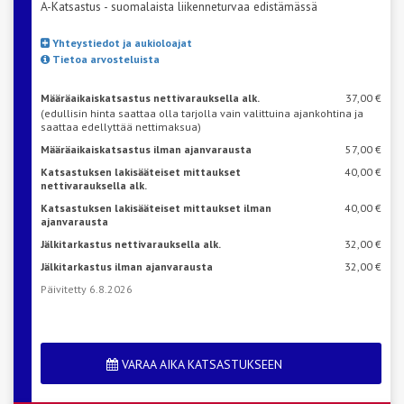
A-Katsastus - suomalaista liikenneturvaa edistämässä
Yhteystiedot ja aukioloajat
Tietoa arvosteluista
Määräaikaiskatsastus nettivarauksella alk.
37,00 €
(edullisin hinta saattaa olla tarjolla vain valittuina ajankohtina ja
saattaa edellyttää nettimaksua)
Määräaikaiskatsastus ilman ajanvarausta
57,00 €
Katsastuksen lakisääteiset mittaukset
40,00 €
nettivarauksella alk.
Katsastuksen lakisääteiset mittaukset ilman
40,00 €
ajanvarausta
Jälkitarkastus nettivarauksella alk.
32,00 €
Jälkitarkastus ilman ajanvarausta
32,00 €
Päivitetty 6.8.2026
VARAA AIKA KATSASTUKSEEN