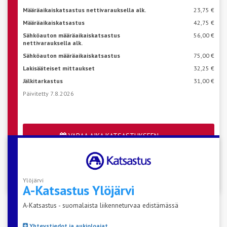
Määräaikaiskatsastus nettivarauksella alk.
23,75 €
Määräaikaiskatsastus
42,75 €
Sähköauton määräaikaiskatsastus
56,00 €
nettivarauksella alk.
Sähköauton määräaikaiskatsastus
75,00 €
Lakisääteiset mittaukset
32,25 €
Jälkitarkastus
31,00 €
Päivitetty 7.8.2026
VARAA AIKA KATSASTUKSEEN
Katso aseman vapaat ajat
Ylöjärvi
A-Katsastus
Ylöjärvi
A-Katsastus - suomalaista liikenneturvaa edistämässä
Yhteystiedot ja aukioloajat