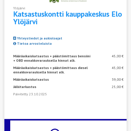
Ylöjärvi
Katsastuskontti kauppakeskus Elo
Ylöjärvi
Yhteystiedot ja aukioloajat
Tietoa arvosteluista
Määräaikaiskatsastus + päästömittaus bensiini
45,00 €
+ OBD ennakkovarauksella hinnat alk.
Määräaikaiskatsastus + päästömittaus diesel
45,00 €
ennakkovarauksella hinnat alk.
Määräaikaiskatsastus
39,00 €
Jälkitarkastus
25,00 €
Päivitetty 23.10.2025