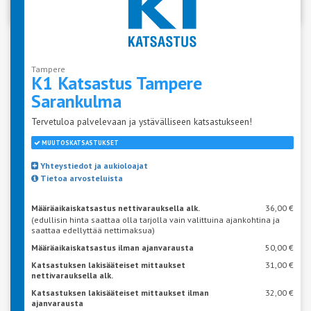
Tampere
K1 Katsastus Tampere
Sarankulma
Tervetuloa palvelevaan ja ystävälliseen katsastukseen!
MUUTOSKATSASTUKSET
Yhteystiedot ja aukioloajat
Tietoa arvosteluista
Määräaikaiskatsastus nettivarauksella alk.
36,00 €
(edullisin hinta saattaa olla tarjolla vain valittuina ajankohtina ja
saattaa edellyttää nettimaksua)
Määräaikaiskatsastus ilman ajanvarausta
50,00 €
Katsastuksen lakisääteiset mittaukset
31,00 €
nettivarauksella alk.
Katsastuksen lakisääteiset mittaukset ilman
32,00 €
ajanvarausta