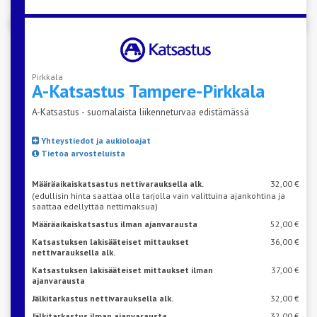
Pirkkala
A-Katsastus
Tampere-Pirkkala
A-Katsastus - suomalaista liikenneturvaa edistämässä
Yhteystiedot ja aukioloajat
Tietoa arvosteluista
Määräaikaiskatsastus nettivarauksella alk.
32,00 €
(edullisin hinta saattaa olla tarjolla vain valittuina ajankohtina ja
saattaa edellyttää nettimaksua)
Määräaikaiskatsastus ilman ajanvarausta
52,00 €
Katsastuksen lakisääteiset mittaukset
36,00 €
nettivarauksella alk.
Katsastuksen lakisääteiset mittaukset ilman
37,00 €
ajanvarausta
Jälkitarkastus nettivarauksella alk.
32,00 €
Jälkitarkastus ilman ajanvarausta
32,00 €