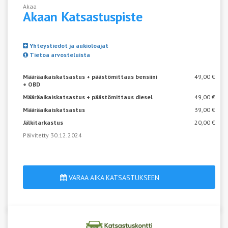
Akaa
Akaan
Katsastuspiste
Yhteystiedot ja aukioloajat
Tietoa arvosteluista
Määräaikaiskatsastus + päästömittaus bensiini
49,00 €
+ OBD
Määräaikaiskatsastus + päästömittaus diesel
49,00 €
Määräaikaiskatsastus
39,00 €
Jälkitarkastus
20,00 €
Päivitetty 30.12.2024
VARAA AIKA KATSASTUKSEEN