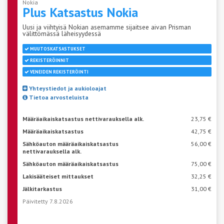
Nokia
Plus Katsastus
Nokia
Uusi ja viihtyisä Nokian asemamme sijaitsee aivan Prisman
välittömässä läheisyydessä
MUUTOSKATSASTUKSET
REKISTERÖINNIT
VENEIDEN REKISTERÖINTI
Yhteystiedot ja aukioloajat
Tietoa arvosteluista
Määräaikaiskatsastus nettivarauksella alk.
23,75 €
Määräaikaiskatsastus
42,75 €
Sähköauton määräaikaiskatsastus
56,00 €
nettivarauksella alk.
Sähköauton määräaikaiskatsastus
75,00 €
Lakisääteiset mittaukset
32,25 €
Jälkitarkastus
31,00 €
Päivitetty 7.8.2026