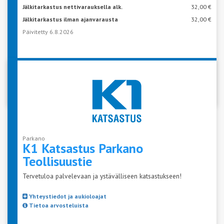
Jälkitarkastus nettivarauksella alk.
32,00 €
Jälkitarkastus ilman ajanvarausta
32,00 €
Päivitetty 6.8.2026
VARAA AIKA KATSASTUKSEEN
Parkano
K1 Katsastus Parkano
Teollisuustie
Tervetuloa palvelevaan ja ystävälliseen katsastukseen!
Yhteystiedot ja aukioloajat
Tietoa arvosteluista