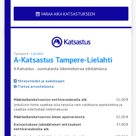
VARAA AIKA KATSASTUKSEEN
Tampere -
Lielahti
A-Katsastus
Tampere-Lielahti
A-Katsastus - suomalaista liikenneturvaa edistämässä
Yhteystiedot ja aukioloajat
Tietoa arvosteluista
Määräaikaiskatsastus nettivarauksella alk.
32,00 €
(edullisin hinta saattaa olla tarjolla vain valittuina ajankohtina ja
saattaa edellyttää nettimaksua)
Määräaikaiskatsastus ilman ajanvarausta
32,00 €
Katsastuksen lakisääteiset mittaukset
37,00 €
nettivarauksella alk.