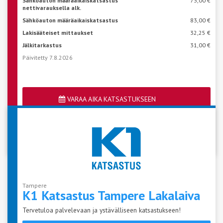
Sähköauton määräaikaiskatsastus
73,00 €
nettivarauksella alk.
Sähköauton määräaikaiskatsastus
83,00 €
Lakisääteiset mittaukset
32,25 €
Jälkitarkastus
31,00 €
Päivitetty 7.8.2026
VARAA AIKA KATSASTUKSEEN
Katso aseman vapaat ajat
Tampere
K1 Katsastus Tampere
Lakalaiva
Tervetuloa palvelevaan ja ystävälliseen katsastukseen!