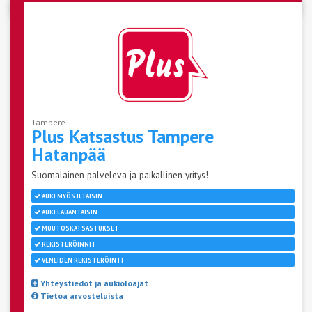
Tampere
Plus Katsastus Tampere
Hatanpää
Suomalainen palveleva ja paikallinen yritys!
AUKI MYÖS ILTAISIN
AUKI LAUANTAISIN
MUUTOSKATSASTUKSET
REKISTERÖINNIT
VENEIDEN REKISTERÖINTI
Yhteystiedot ja aukioloajat
Tietoa arvosteluista