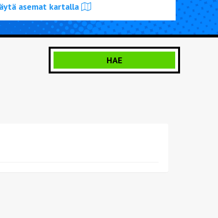
äytä asemat kartalla
UTA KORJAUS
TIETOA KATSASTUKSESTA
HAE