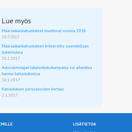
Lue myös
Määräaikaiskatsastukset muuttuvat vuonna 2018
10.7.2017
Määräaikaiskatsastuksen kriteereille suunnitellaan
tiukennuksia
20.2.2017
Autovalmistajan takaisinkutsukampanja voi aiheuttaa
harmia katsastuksessa
10.1.2017
Katsastuksen perusasioiden kertaus
2.1.2017
EMILLE
LISÄTIETOA