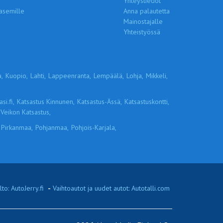
Yhteystiedot
asemille
Anna palautetta
Mainostajalle
Yhteistyössä
,
Kuopio,
Lahti,
Lappeenranta,
Lempäälä,
Lohja,
Mikkeli,
si.fi,
Katsastus Kinnunen,
Katsastus-Ässä,
Katsastuskontti,
Veikon Katsastus,
Pirkanmaa,
Pohjanmaa,
Pohjois-Karjala,
to: AutoJerry.fi
-
Vaihtoautot ja uudet autot: Autotalli.com