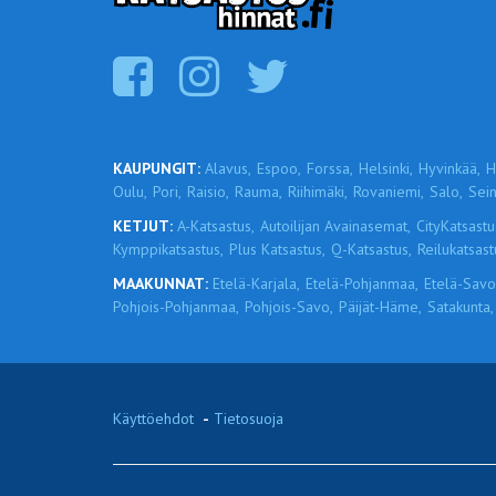
KAUPUNGIT:
Alavus,
Espoo,
Forssa,
Helsinki,
Hyvinkää,
H
Oulu,
Pori,
Raisio,
Rauma,
Riihimäki,
Rovaniemi,
Salo,
Sein
KETJUT:
A-Katsastus,
Autoilijan Avainasemat,
CityKatsastu
Kymppikatsastus,
Plus Katsastus,
Q-Katsastus,
Reilukatsast
MAAKUNNAT:
Etelä-Karjala,
Etelä-Pohjanmaa,
Etelä-Savo
Pohjois-Pohjanmaa,
Pohjois-Savo,
Päijät-Häme,
Satakunta,
Käyttöehdot
-
Tietosuoja