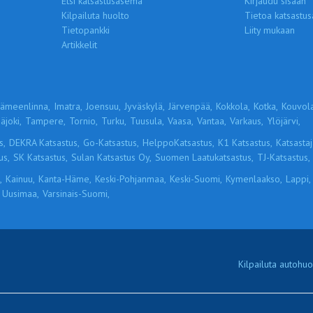
Etsi katsastusasema
Kirjaudu sisään
Kilpailuta huolto
Tietoa katsastus
Tietopankki
Liity mukaan
Artikkelit
ämeenlinna,
Imatra,
Joensuu,
Jyväskylä,
Järvenpää,
Kokkola,
Kotka,
Kouvola
äjoki,
Tampere,
Tornio,
Turku,
Tuusula,
Vaasa,
Vantaa,
Varkaus,
Ylöjärvi,
s,
DEKRA Katsastus,
Go-Katsastus,
HelppoKatsastus,
K1 Katsastus,
Katsastaja
us,
SK Katsastus,
Sulan Katsastus Oy,
Suomen Laatukatsastus,
TJ-Katsastus,
,
Kainuu,
Kanta-Häme,
Keski-Pohjanmaa,
Keski-Suomi,
Kymenlaakso,
Lappi,
Uusimaa,
Varsinais-Suomi,
Kilpailuta autohuol