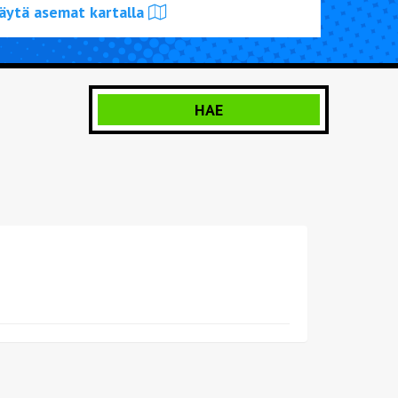
äytä asemat kartalla
UTA KORJAUS
TIETOA KATSASTUKSESTA
HAE