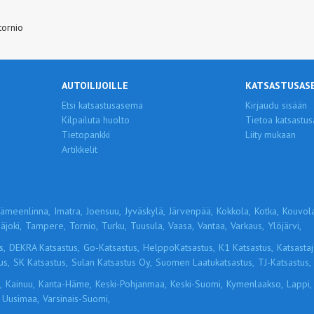
tornio
AUTOILIJOILLE
KATSASTUSAS
Etsi katsastusasema
Kirjaudu sisään
Kilpailuta huolto
Tietoa katsastus
Tietopankki
Liity mukaan
Artikkelit
ämeenlinna,
Imatra,
Joensuu,
Jyväskylä,
Järvenpää,
Kokkola,
Kotka,
Kouvola
äjoki,
Tampere,
Tornio,
Turku,
Tuusula,
Vaasa,
Vantaa,
Varkaus,
Ylöjärvi,
s,
DEKRA Katsastus,
Go-Katsastus,
HelppoKatsastus,
K1 Katsastus,
Katsastaja
us,
SK Katsastus,
Sulan Katsastus Oy,
Suomen Laatukatsastus,
TJ-Katsastus,
,
Kainuu,
Kanta-Häme,
Keski-Pohjanmaa,
Keski-Suomi,
Kymenlaakso,
Lappi,
Uusimaa,
Varsinais-Suomi,