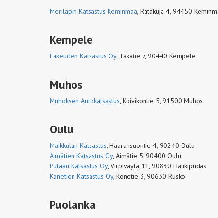
Merilapin Katsastus Keminmaa
,
Ratakuja 4, 94450 Keminm
Kempele
Lakeuden Katsastus Oy
,
Takatie 7, 90440 Kempele
Muhos
Muhoksen Autokatsastus
,
Koivikontie 5, 91500 Muhos
Oulu
Maikkulan Katsastus
,
Haaransuontie 4, 90240 Oulu
Äimätien Katsastus Oy
,
Äimätie 5, 90400 Oulu
Putaan Katsastus Oy
,
Virpiväylä 11, 90830 Haukipudas
Konetien Katsastus Oy
,
Konetie 3, 90630 Rusko
Puolanka