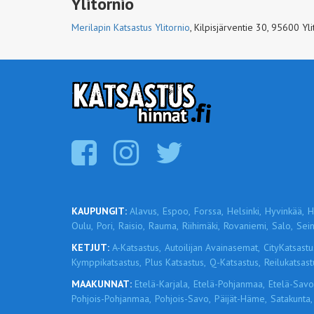
Ylitornio
Merilapin Katsastus Ylitornio
,
Kilpisjärventie 30, 95600 Yli
KAUPUNGIT:
Alavus,
Espoo,
Forssa,
Helsinki,
Hyvinkää,
H
Oulu,
Pori,
Raisio,
Rauma,
Riihimäki,
Rovaniemi,
Salo,
Sein
KETJUT:
A-Katsastus,
Autoilijan Avainasemat,
CityKatsastu
Kymppikatsastus,
Plus Katsastus,
Q-Katsastus,
Reilukatsast
MAAKUNNAT:
Etelä-Karjala,
Etelä-Pohjanmaa,
Etelä-Savo
Pohjois-Pohjanmaa,
Pohjois-Savo,
Päijät-Häme,
Satakunta,