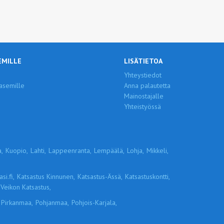
EMILLE
LISÄTIETOA
Yhteystiedot
asemille
Anna palautetta
Mainostajalle
Yhteistyössä
,
Kuopio,
Lahti,
Lappeenranta,
Lempäälä,
Lohja,
Mikkeli,
si.fi,
Katsastus Kinnunen,
Katsastus-Ässä,
Katsastuskontti,
Veikon Katsastus,
Pirkanmaa,
Pohjanmaa,
Pohjois-Karjala,