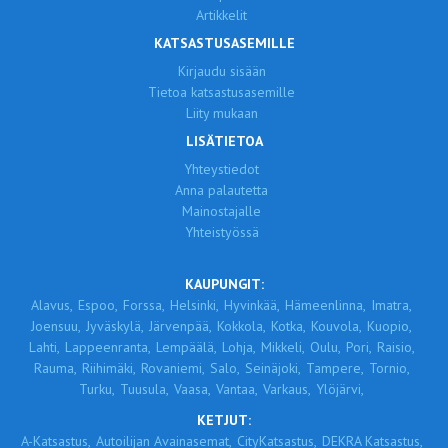
Artikkelit
KATSASTUSASEMILLE
Kirjaudu sisään
Tietoa katsastusasemille
Liity mukaan
LISÄTIETOA
Yhteystiedot
Anna palautetta
Mainostajalle
Yhteistyössä
KAUPUNGIT:
Alavus,
Espoo,
Forssa,
Helsinki,
Hyvinkää,
Hämeenlinna,
Imatra,
Joensuu,
Jyväskylä,
Järvenpää,
Kokkola,
Kotka,
Kouvola,
Kuopio,
Lahti,
Lappeenranta,
Lempäälä,
Lohja,
Mikkeli,
Oulu,
Pori,
Raisio,
Rauma,
Riihimäki,
Rovaniemi,
Salo,
Seinäjoki,
Tampere,
Tornio,
Turku,
Tuusula,
Vaasa,
Vantaa,
Varkaus,
Ylöjärvi,
KETJUT:
A-Katsastus,
Autoilijan Avainasemat,
CityKatsastus,
DEKRA Katsastus,