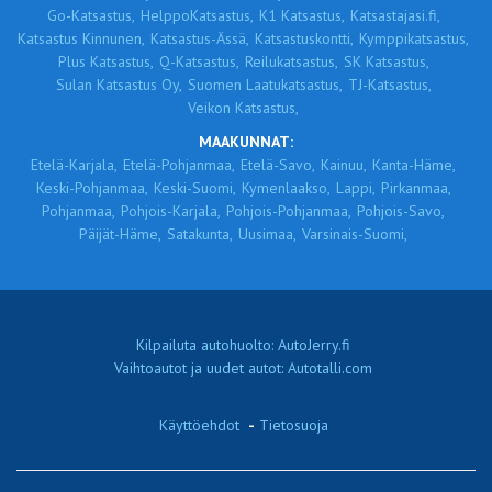
Go-Katsastus,
HelppoKatsastus,
K1 Katsastus,
Katsastajasi.fi,
Katsastus Kinnunen,
Katsastus-Ässä,
Katsastuskontti,
Kymppikatsastus,
Plus Katsastus,
Q-Katsastus,
Reilukatsastus,
SK Katsastus,
Sulan Katsastus Oy,
Suomen Laatukatsastus,
TJ-Katsastus,
Veikon Katsastus,
MAAKUNNAT:
Etelä-Karjala,
Etelä-Pohjanmaa,
Etelä-Savo,
Kainuu,
Kanta-Häme,
Keski-Pohjanmaa,
Keski-Suomi,
Kymenlaakso,
Lappi,
Pirkanmaa,
Pohjanmaa,
Pohjois-Karjala,
Pohjois-Pohjanmaa,
Pohjois-Savo,
Päijät-Häme,
Satakunta,
Uusimaa,
Varsinais-Suomi,
Kilpailuta autohuolto: AutoJerry.fi
Vaihtoautot ja uudet autot: Autotalli.com
Käyttöehdot
-
Tietosuoja