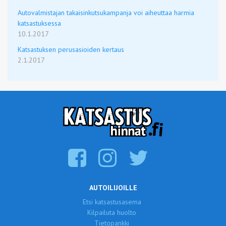
Autovalmistajan takaisinkutsukampanja voi aiheuttaa harmia
katsastuksessa
10.1.2017
Katsastuksen perusasioiden kertaus
2.1.2017
AUTOILIJOILLE
Etsi katsastusasema
Kilpailuta huolto
Tietopankki