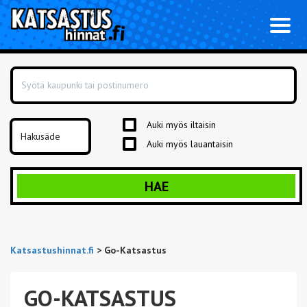
Toggl
naviga
Auki myös iltaisin
Auki myös lauantaisin
HAE
Katsastushinnat.fi
>
Go-Katsastus
GO-KATSASTUS