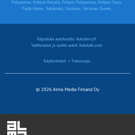
Pohjanmaa,
Pohjois-Karjala,
Pohjois-Pohjanmaa,
Pohjois-Savo,
Päijät-Häme,
Satakunta,
Uusimaa,
Varsinais-Suomi,
Kilpailuta autohuolto: AutoJerry.fi
Vaihtoautot ja uudet autot: Autotalli.com
Käyttöehdot
-
Tietosuoja
© 2026 Alma Media Finland Oy