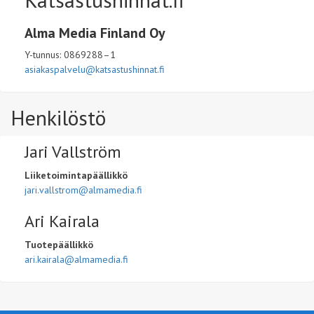
Alma Media Finland Oy
Y-tunnus: 0869288–1
asiakaspalvelu@katsastushinnat.fi
Henkilöstö
Jari Vallström
Liiketoimintapäällikkö
jari.vallstrom@almamedia.fi
Ari Kairala
Tuotepäällikkö
ari.kairala@almamedia.fi