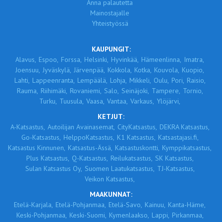
Anna palautetta
Mainostajalle
Yhteistyössä
KAUPUNGIT:
Alavus,
Espoo,
Forssa,
Helsinki,
Hyvinkää,
Hämeenlinna,
Imatra,
Joensuu,
Jyväskylä,
Järvenpää,
Kokkola,
Kotka,
Kouvola,
Kuopio,
Lahti,
Lappeenranta,
Lempäälä,
Lohja,
Mikkeli,
Oulu,
Pori,
Raisio,
Rauma,
Riihimäki,
Rovaniemi,
Salo,
Seinäjoki,
Tampere,
Tornio,
Turku,
Tuusula,
Vaasa,
Vantaa,
Varkaus,
Ylöjärvi,
KETJUT:
A-Katsastus,
Autoilijan Avainasemat,
CityKatsastus,
DEKRA Katsastus,
Go-Katsastus,
HelppoKatsastus,
K1 Katsastus,
Katsastajasi.fi,
Katsastus Kinnunen,
Katsastus-Ässä,
Katsastuskontti,
Kymppikatsastus,
Plus Katsastus,
Q-Katsastus,
Reilukatsastus,
SK Katsastus,
Sulan Katsastus Oy,
Suomen Laatukatsastus,
TJ-Katsastus,
Veikon Katsastus,
MAAKUNNAT:
Etelä-Karjala,
Etelä-Pohjanmaa,
Etelä-Savo,
Kainuu,
Kanta-Häme,
Keski-Pohjanmaa,
Keski-Suomi,
Kymenlaakso,
Lappi,
Pirkanmaa,