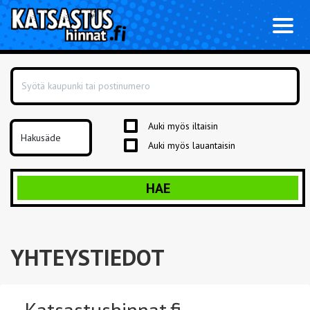
Toggl
naviga
Auki myös iltaisin
Auki myös lauantaisin
HAE
YHTEYSTIEDOT
Katsastushinnat.fi