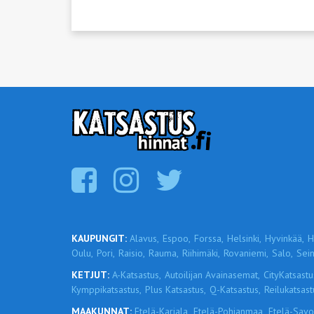
KAUPUNGIT:
Alavus,
Espoo,
Forssa,
Helsinki,
Hyvinkää,
H
Oulu,
Pori,
Raisio,
Rauma,
Riihimäki,
Rovaniemi,
Salo,
Sein
KETJUT:
A-Katsastus,
Autoilijan Avainasemat,
CityKatsastu
Kymppikatsastus,
Plus Katsastus,
Q-Katsastus,
Reilukatsast
MAAKUNNAT:
Etelä-Karjala,
Etelä-Pohjanmaa,
Etelä-Savo