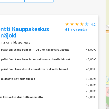
4,2
ntti Kauppakeskus
61
arvostelua
inäjoki
n aikana Ideaparkissa!
+ päästömittaus bensiini + OBD ennakkovarauksella
43,00 €
 päästömittaus bensiini ennakkovarauksella hinnat
43,00 €
+ päästömittaus diesel ennakkovarauksella hinnat
43,00 €
 lakisääteiset mittaukset
50,00 €
35,00 €
28,00 €
äaikaiskatsastus tällä asemalla
15,00 €