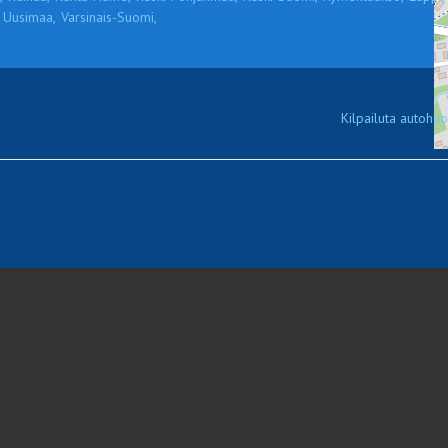
Uusimaa,
Varsinais-Suomi,
Kilpailuta autohuol