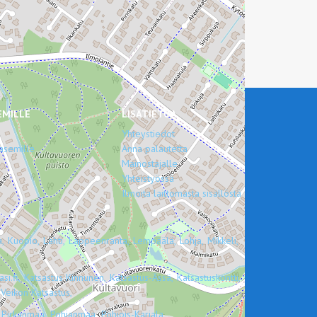
EMILLE
LISÄTIETOA
Yhteystiedot
asemille
Anna palautetta
Mainostajalle
Yhteistyössä
Ilmoita laittomasta sisällöstä
,
Kuopio,
Lahti,
Lappeenranta,
Lempäälä,
Lohja,
Mikkeli,
si.fi,
Katsastus Kinnunen,
Katsastus-Ässä,
Katsastuskontti,
Veikon Katsastus,
Pirkanmaa,
Pohjanmaa,
Pohjois-Karjala,