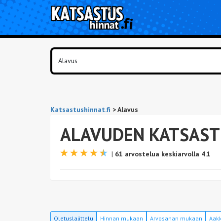
Katsastushinnat.fi
>
Alavus
ALAVUDEN KATSAST
|
61 arvostelua keskiarvolla 4.1
Oletuslajittelu
Hinnan mukaan
Arvosanan mukaan
Aakk