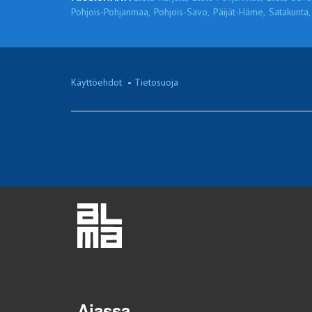
Pohjois-Pohjanmaa,
Pohjois-Savo,
Päijät-Häme,
Satakunta,
Käyttöehdot
-
Tietosuoja