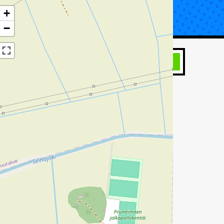
+
UTA KORJAUS
TIETOA KATSASTUKSESTA
−
HAE