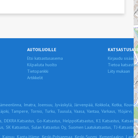
AUTOILIJOILLE
KATSASTUSAS
Etsi katsastusasema
Kirjaudu sisään
Kilpailuta huolto
Tietoa katsastus
Tietopankki
Liity mukaan
Artikkelit
ämeenlinna,
Imatra,
Joensuu,
Jyväskylä,
Järvenpää,
Kokkola,
Kotka,
Kouvola
äjoki,
Tampere,
Tornio,
Turku,
Tuusula,
Vaasa,
Vantaa,
Varkaus,
Ylöjärvi,
s,
DEKRA Katsastus,
Go-Katsastus,
HelppoKatsastus,
K1 Katsastus,
Katsastaja
us,
SK Katsastus,
Sulan Katsastus Oy,
Suomen Laatukatsastus,
TJ-Katsastus,
,
Kainuu,
Kanta-Häme,
Keski-Pohjanmaa,
Keski-Suomi,
Kymenlaakso,
Lappi,