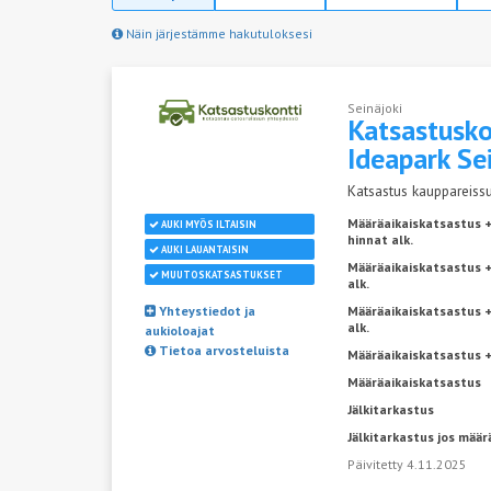
Näin järjestämme hakutuloksesi
Seinäjoki
Katsastusko
Ideapark
Se
Katsastus kauppareissu
Määräaikaiskatsastus 
AUKI MYÖS ILTAISIN
hinnat alk.
AUKI LAUANTAISIN
Määräaikaiskatsastus +
MUUTOSKATSASTUKSET
alk.
Yhteystiedot ja
Määräaikaiskatsastus 
alk.
aukioloajat
Tietoa arvosteluista
Määräaikaiskatsastus +
Määräaikaiskatsastus
Jälkitarkastus
Jälkitarkastus jos määr
Päivitetty 4.11.2025