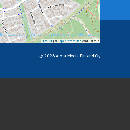
to: AutoJerry.fi
-
Vaihtoautot ja uudet autot: Autotalli.com
Leaflet
| ©
OpenStreetMap
contributors
© 2026 Alma Media Finland Oy