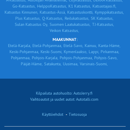
A-Katsastus,
Autoilijan Avainasemat,
CityKatsastus,
DEKRA Katsastus,
Go-Katsastus,
HelppoKatsastus,
K1 Katsastus,
Katsastajasi.fi,
Katsastus Kinnunen,
Katsastus-Ässä,
Katsastuskontti,
Kymppikatsastus,
Plus Katsastus,
Q-Katsastus,
Reilukatsastus,
SK Katsastus,
Sulan Katsastus Oy,
Suomen Laatukatsastus,
TJ-Katsastus,
Veikon Katsastus,
MAAKUNNAT:
Etelä-Karjala,
Etelä-Pohjanmaa,
Etelä-Savo,
Kainuu,
Kanta-Häme,
Keski-Pohjanmaa,
Keski-Suomi,
Kymenlaakso,
Lappi,
Pirkanmaa,
Pohjanmaa,
Pohjois-Karjala,
Pohjois-Pohjanmaa,
Pohjois-Savo,
Päijät-Häme,
Satakunta,
Uusimaa,
Varsinais-Suomi,
Kilpailuta autohuolto: AutoJerry.fi
Vaihtoautot ja uudet autot: Autotalli.com
Käyttöehdot
-
Tietosuoja