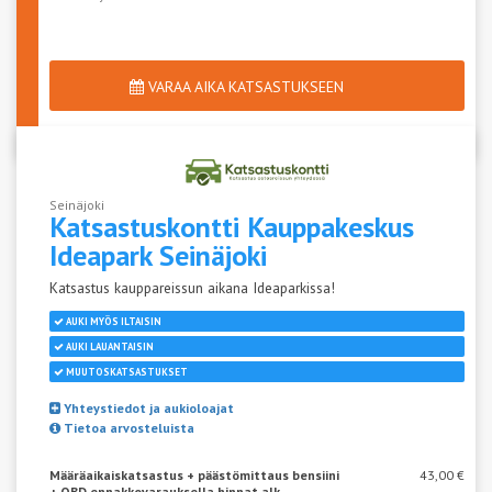
VARAA AIKA KATSASTUKSEEN
Seinäjoki
Katsastuskontti Kauppakeskus
Ideapark
Seinäjoki
Katsastus kauppareissun aikana Ideaparkissa!
AUKI MYÖS ILTAISIN
AUKI LAUANTAISIN
MUUTOSKATSASTUKSET
Yhteystiedot ja aukioloajat
Tietoa arvosteluista
Määräaikaiskatsastus + päästömittaus bensiini
43,00 €
+ OBD ennakkovarauksella hinnat alk.