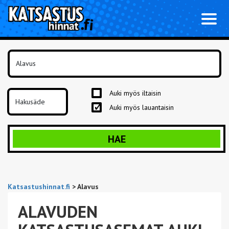
Toggl
naviga
Auki myös iltaisin
Auki myös lauantaisin
HAE
Katsastushinnat.fi
>
Alavus
ALAVUDEN