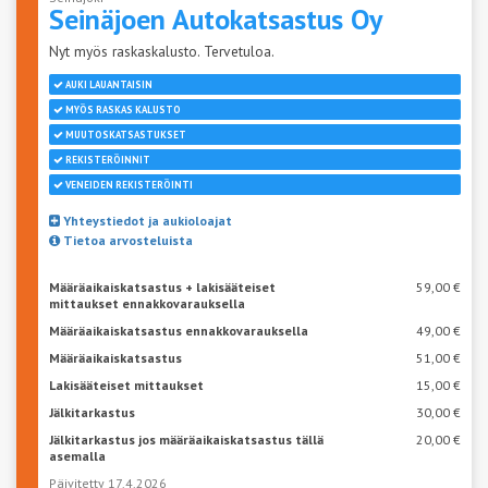
Seinäjoen
Autokatsastus Oy
Nyt myös raskaskalusto. Tervetuloa.
AUKI LAUANTAISIN
MYÖS RASKAS KALUSTO
MUUTOSKATSASTUKSET
REKISTERÖINNIT
VENEIDEN REKISTERÖINTI
Yhteystiedot ja aukioloajat
Tietoa arvosteluista
Määräaikaiskatsastus + lakisääteiset
59,00 €
mittaukset ennakkovarauksella
Määräaikaiskatsastus ennakkovarauksella
49,00 €
Määräaikaiskatsastus
51,00 €
Lakisääteiset mittaukset
15,00 €
Jälkitarkastus
30,00 €
Jälkitarkastus jos määräaikaiskatsastus tällä
20,00 €
asemalla
Päivitetty 17.4.2026