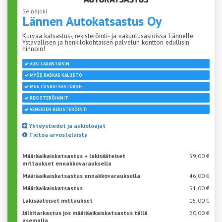
Seinäjoki
Lännen
Autokatsastus Oy
Kurvaa katsastus-, rekisteröinti- ja vakuutusasioissa Lännelle.
Ystävällisen ja henkilökohtaisen palvelun konttori edullisin
hinnoin!
AUKI LAUANTAISIN
MYÖS RASKAS KALUSTO
MUUTOSKATSASTUKSET
REKISTERÖINNIT
VENEIDEN REKISTERÖINTI
Yhteystiedot ja aukioloajat
Tietoa arvosteluista
Määräaikaiskatsastus + lakisääteiset
59,00 €
mittaukset ennakkovarauksella
Määräaikaiskatsastus ennakkovarauksella
46,00 €
Määräaikaiskatsastus
51,00 €
Lakisääteiset mittaukset
15,00 €
Jälkitarkastus jos määräaikaiskatsastus tällä
20,00 €
asemalla