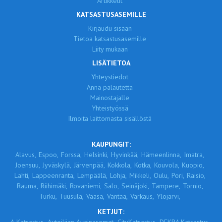
Artikkelit
KATSASTUSASEMILLE
Kirjaudu sisään
Tietoa katsastusasemille
Liity mukaan
LISÄTIETOA
Yhteystiedot
Anna palautetta
Mainostajalle
Yhteistyössä
Ilmoita laittomasta sisällöstä
KAUPUNGIT:
Alavus,
Espoo,
Forssa,
Helsinki,
Hyvinkää,
Hämeenlinna,
Imatra,
Joensuu,
Jyväskylä,
Järvenpää,
Kokkola,
Kotka,
Kouvola,
Kuopio,
Lahti,
Lappeenranta,
Lempäälä,
Lohja,
Mikkeli,
Oulu,
Pori,
Raisio,
Rauma,
Riihimäki,
Rovaniemi,
Salo,
Seinäjoki,
Tampere,
Tornio,
Turku,
Tuusula,
Vaasa,
Vantaa,
Varkaus,
Ylöjärvi,
KETJUT: