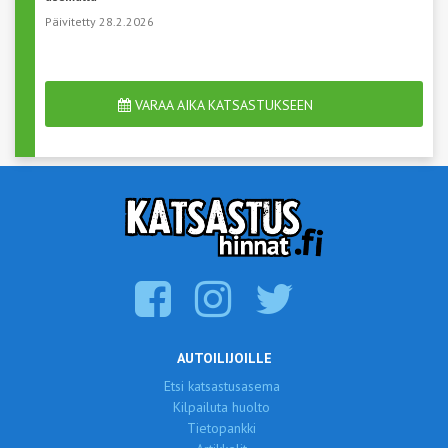
Päivitetty 28.2.2026
VARAA AIKA KATSASTUKSEEN
AUTOILIJOILLE
Etsi katsastusasema
Kilpailuta huolto
Tietopankki