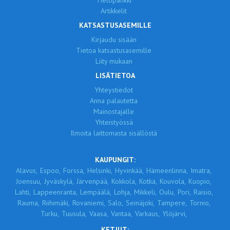
Tietopankki
Artikkelit
KATSASTUSASEMILLE
Kirjaudu sisään
Tietoa katsastusasemille
Liity mukaan
LISÄTIETOA
Yhteystiedot
Anna palautetta
Mainostajalle
Yhteistyössä
Ilmoita laittomasta sisällöstä
KAUPUNGIT:
Alavus,
Espoo,
Forssa,
Helsinki,
Hyvinkää,
Hämeenlinna,
Imatra,
Joensuu,
Jyväskylä,
Järvenpää,
Kokkola,
Kotka,
Kouvola,
Kuopio,
Lahti,
Lappeenranta,
Lempäälä,
Lohja,
Mikkeli,
Oulu,
Pori,
Raisio,
Rauma,
Riihimäki,
Rovaniemi,
Salo,
Seinäjoki,
Tampere,
Tornio,
Turku,
Tuusula,
Vaasa,
Vantaa,
Varkaus,
Ylöjärvi,
KETJUT: