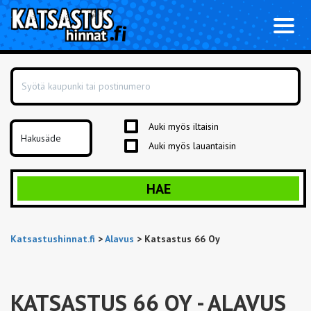
Toggl
naviga
Auki myös iltaisin
Auki myös lauantaisin
HAE
Katsastushinnat.fi
>
Alavus
>
Katsastus 66 Oy
KATSASTUS 66 OY
- ALAVUS