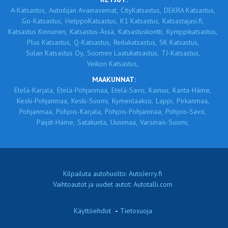
A-Katsastus,
Autoilijan Avainasemat,
CityKatsastus,
DEKRA Katsastus,
Go-Katsastus,
HelppoKatsastus,
K1 Katsastus,
Katsastajasi.fi,
Katsastus Kinnunen,
Katsastus-Ässä,
Katsastuskontti,
Kymppikatsastus,
Plus Katsastus,
Q-Katsastus,
Reilukatsastus,
SK Katsastus,
Sulan Katsastus Oy,
Suomen Laatukatsastus,
TJ-Katsastus,
Veikon Katsastus,
MAAKUNNAT:
Etelä-Karjala,
Etelä-Pohjanmaa,
Etelä-Savo,
Kainuu,
Kanta-Häme,
Keski-Pohjanmaa,
Keski-Suomi,
Kymenlaakso,
Lappi,
Pirkanmaa,
Pohjanmaa,
Pohjois-Karjala,
Pohjois-Pohjanmaa,
Pohjois-Savo,
Päijät-Häme,
Satakunta,
Uusimaa,
Varsinais-Suomi,
Kilpailuta autohuolto: AutoJerry.fi
Vaihtoautot ja uudet autot: Autotalli.com
Käyttöehdot
-
Tietosuoja