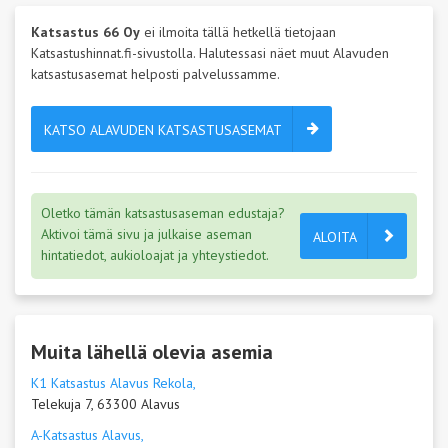
Katsastus 66 Oy
ei ilmoita tällä hetkellä tietojaan
Katsastushinnat.fi-sivustolla. Halutessasi näet muut Alavuden
katsastusasemat helposti palvelussamme.
KATSO ALAVUDEN KATSASTUSASEMAT
Oletko tämän katsastusaseman edustaja?
Aktivoi tämä sivu ja julkaise aseman
ALOITA
hintatiedot, aukioloajat ja yhteystiedot.
Muita lähellä olevia asemia
K1 Katsastus Alavus Rekola,
Telekuja 7, 63300 Alavus
A-Katsastus Alavus,