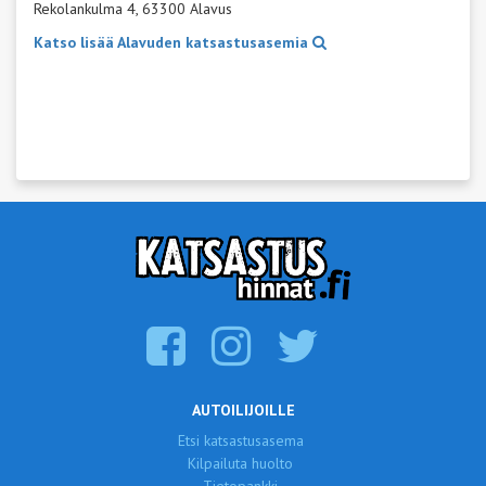
Rekolankulma 4, 63300 Alavus
Katso lisää Alavuden katsastusasemia
AUTOILIJOILLE
Etsi katsastusasema
Kilpailuta huolto