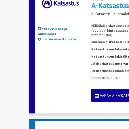
A-Katsastu
A-Katsastus - suomalai
Määräaikaiskatsastus n
Yhteystiedot ja
(edullisin hinta saattaa
aukioloajat
nettimaksua)
Tietoa arvosteluista
Määräaikaiskatsastus 
Katsastuksen lakisääte
Katsastuksen lakisäät
Jälkitarkastus nettivar
Jälkitarkastus ilman a
Päivitetty 6.8.2026
VARAA AIKA KA