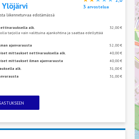
s
Ylöjärvi
3
arvostelua
sta liikenneturvaa edistämässä
ettivarauksella alk.
32,00 €
 olla tarjolla vain valittuina ajankohtina ja saattaa edellyttää
ilman ajanvarausta
52,00 €
iset mittaukset nettivarauksella alk.
40,00 €
eiset mittaukset ilman ajanvarausta
40,00 €
auksella alk.
31,00 €
janvarausta
31,00 €
TSASTUKSEEN