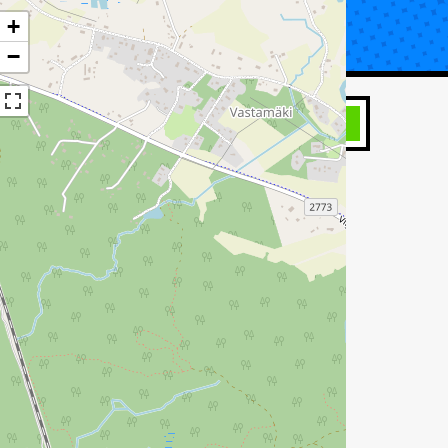
+
UTA KORJAUS
TIETOA KATSASTUKSESTA
−
HAE