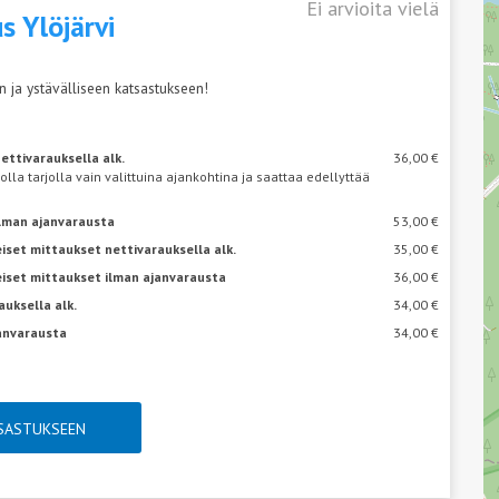
Ei arvioita vielä
s Ylöjärvi
 ja ystävälliseen katsastukseen!
ettivarauksella alk.
36,00 €
 olla tarjolla vain valittuina ajankohtina ja saattaa edellyttää
ilman ajanvarausta
53,00 €
iset mittaukset nettivarauksella alk.
35,00 €
eiset mittaukset ilman ajanvarausta
36,00 €
auksella alk.
34,00 €
janvarausta
34,00 €
TSASTUKSEEN