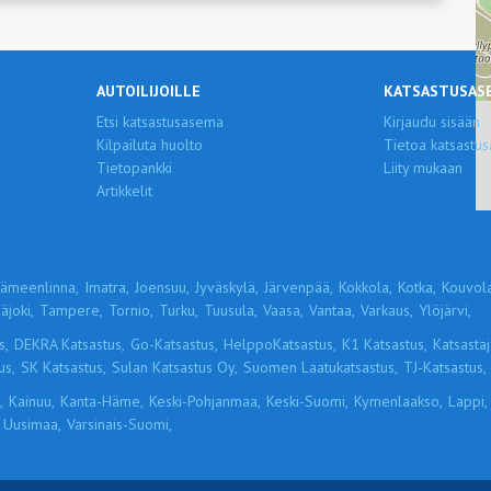
AUTOILIJOILLE
KATSASTUSAS
Etsi katsastusasema
Kirjaudu sisään
Kilpailuta huolto
Tietoa katsastus
Tietopankki
Liity mukaan
Artikkelit
ämeenlinna,
Imatra,
Joensuu,
Jyväskylä,
Järvenpää,
Kokkola,
Kotka,
Kouvola
äjoki,
Tampere,
Tornio,
Turku,
Tuusula,
Vaasa,
Vantaa,
Varkaus,
Ylöjärvi,
s,
DEKRA Katsastus,
Go-Katsastus,
HelppoKatsastus,
K1 Katsastus,
Katsastaja
us,
SK Katsastus,
Sulan Katsastus Oy,
Suomen Laatukatsastus,
TJ-Katsastus,
,
Kainuu,
Kanta-Häme,
Keski-Pohjanmaa,
Keski-Suomi,
Kymenlaakso,
Lappi,
Uusimaa,
Varsinais-Suomi,