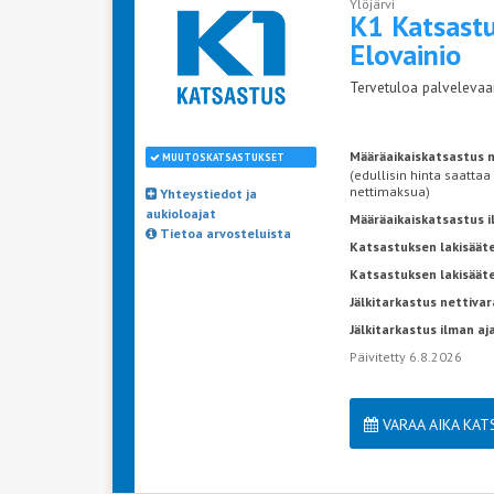
Ylöjärvi
K1 Katsastu
Elovainio
Tervetuloa palvelevaan
Määräaikaiskatsastus n
MUUTOSKATSASTUKSET
(edullisin hinta saattaa
nettimaksua)
Yhteystiedot ja
aukioloajat
Määräaikaiskatsastus 
Tietoa arvosteluista
Katsastuksen lakisääte
Katsastuksen lakisäät
Jälkitarkastus nettivar
Jälkitarkastus ilman a
Päivitetty 6.8.2026
VARAA AIKA KA