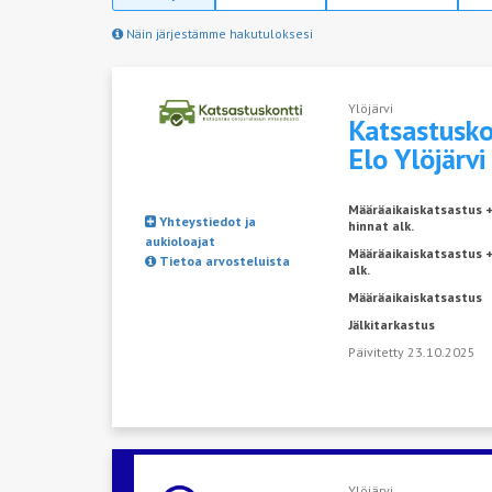
Näin järjestämme hakutuloksesi
Ylöjärvi
Katsastusko
Elo
Ylöjärvi
Määräaikaiskatsastus 
Yhteystiedot ja
hinnat alk.
aukioloajat
Määräaikaiskatsastus 
Tietoa arvosteluista
alk.
Määräaikaiskatsastus
Jälkitarkastus
Päivitetty 23.10.2025
Ylöjärvi