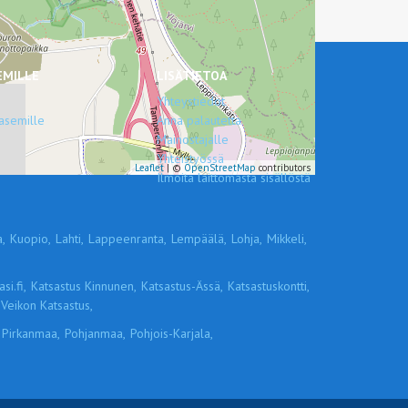
EMILLE
LISÄTIETOA
Yhteystiedot
asemille
Anna palautetta
Mainostajalle
Yhteistyössä
Leaflet
| ©
OpenStreetMap
contributors
Ilmoita laittomasta sisällöstä
,
Kuopio,
Lahti,
Lappeenranta,
Lempäälä,
Lohja,
Mikkeli,
si.fi,
Katsastus Kinnunen,
Katsastus-Ässä,
Katsastuskontti,
Veikon Katsastus,
Pirkanmaa,
Pohjanmaa,
Pohjois-Karjala,