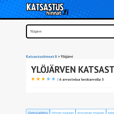
Katsastushinnat.fi
>
Ylöjärvi
YLÖJÄRVEN KATSAS
|
6 arvostelua keskiarvolla 3
Oletuslajittelu
Hinnan mukaan
Arvosanan mukaan
Aakk