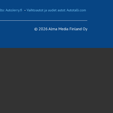
to: AutoJerry.fi
-
Vaihtoautot ja uudet autot: Autotalli.com
© 2026 Alma Media Finland Oy