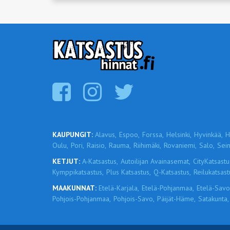
KAUPUNGIT:
Alavus,
Espoo,
Forssa,
Helsinki,
Hyvinkää,
H
Oulu,
Pori,
Raisio,
Rauma,
Riihimäki,
Rovaniemi,
Salo,
Sein
KETJUT:
A-Katsastus,
Autoilijan Avainasemat,
CityKatsastu
Kymppikatsastus,
Plus Katsastus,
Q-Katsastus,
Reilukatsast
MAAKUNNAT:
Etelä-Karjala,
Etelä-Pohjanmaa,
Etelä-Savo
Pohjois-Pohjanmaa,
Pohjois-Savo,
Päijät-Häme,
Satakunta,