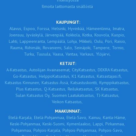
Yhteistyössä
Ilmoita laittomasta sisällöstä
KAUPUNGIT:
Alavus,
Espoo,
Forssa,
Helsinki,
Hyvinkää,
Hämeenlinna,
Imatra,
Joensuu,
Jyväskylä,
Järvenpää,
Kokkola,
Kotka,
Kouvola,
Kuopio,
Lahti,
Lappeenranta,
Lempäälä,
Lohja,
Mikkeli,
Oulu,
Pori,
Raisio,
Rauma,
Riihimäki,
Rovaniemi,
Salo,
Seinäjoki,
Tampere,
Tornio,
Turku,
Tuusula,
Vaasa,
Vantaa,
Varkaus,
Ylöjärvi,
KETJUT:
A-Katsastus,
Autoilijan Avainasemat,
CityKatsastus,
DEKRA Katsastus,
Go-Katsastus,
HelppoKatsastus,
K1 Katsastus,
Katsastajasi.fi,
Katsastus Kinnunen,
Katsastus-Ässä,
Katsastuskontti,
Kymppikatsastus,
Plus Katsastus,
Q-Katsastus,
Reilukatsastus,
SK Katsastus,
Sulan Katsastus Oy,
Suomen Laatukatsastus,
TJ-Katsastus,
Veikon Katsastus,
MAAKUNNAT:
Etelä-Karjala,
Etelä-Pohjanmaa,
Etelä-Savo,
Kainuu,
Kanta-Häme,
Keski-Pohjanmaa,
Keski-Suomi,
Kymenlaakso,
Lappi,
Pirkanmaa,
Pohjanmaa,
Pohjois-Karjala,
Pohjois-Pohjanmaa,
Pohjois-Savo,