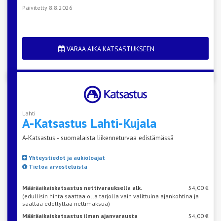
Päivitetty 8.8.2026
VARAA AIKA KATSASTUKSEEN
Lahti
A-Katsastus
Lahti-Kujala
A-Katsastus - suomalaista liikenneturvaa edistämässä
Yhteystiedot ja aukioloajat
Tietoa arvosteluista
Määräaikaiskatsastus nettivarauksella alk.
54,00 €
(edullisin hinta saattaa olla tarjolla vain valittuina ajankohtina ja
saattaa edellyttää nettimaksua)
Määräaikaiskatsastus ilman ajanvarausta
54,00 €