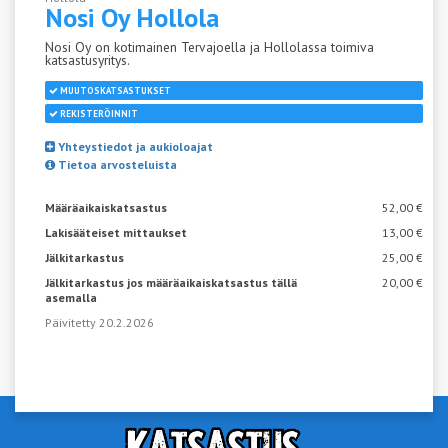
Nosi Oy
Hollola
Nosi Oy on kotimainen Tervajoella ja Hollolassa toimiva
katsastusyritys.
MUUTOSKATSASTUKSET
REKISTERÖINNIT
Yhteystiedot ja aukioloajat
Tietoa arvosteluista
Määräaikaiskatsastus
52,00 €
Lakisääteiset mittaukset
13,00 €
Jälkitarkastus
25,00 €
Jälkitarkastus jos määräaikaiskatsastus tällä
20,00 €
asemalla
Päivitetty 20.2.2026