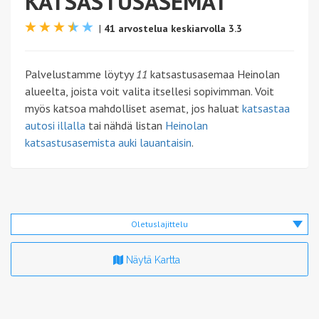
KATSASTUSASEMAT
|
41 arvostelua keskiarvolla 3.3
Palvelustamme löytyy
11
katsastusasemaa Heinolan
alueelta, joista voit valita itsellesi sopivimman. Voit
myös katsoa mahdolliset asemat, jos haluat
katsastaa
autosi illalla
tai nähdä listan
Heinolan
katsastusasemista auki lauantaisin
.
Oletuslajittelu
Näytä Kartta