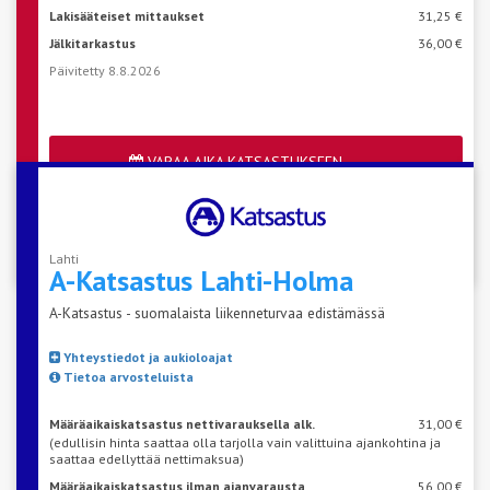
Lakisääteiset mittaukset
31,25 €
Jälkitarkastus
36,00 €
Päivitetty 8.8.2026
VARAA AIKA KATSASTUKSEEN
Katso aseman vapaat ajat
Lahti
A-Katsastus
Lahti-Holma
A-Katsastus - suomalaista liikenneturvaa edistämässä
Yhteystiedot ja aukioloajat
Tietoa arvosteluista
Määräaikaiskatsastus nettivarauksella alk.
31,00 €
(edullisin hinta saattaa olla tarjolla vain valittuina ajankohtina ja
saattaa edellyttää nettimaksua)
Määräaikaiskatsastus ilman ajanvarausta
56,00 €