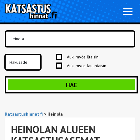
Toggl
naviga
Auki myös iltaisin
Auki myös lauantaisin
HAE
Katsastushinnat.fi
>
Heinola
HEINOLAN ALUEEN