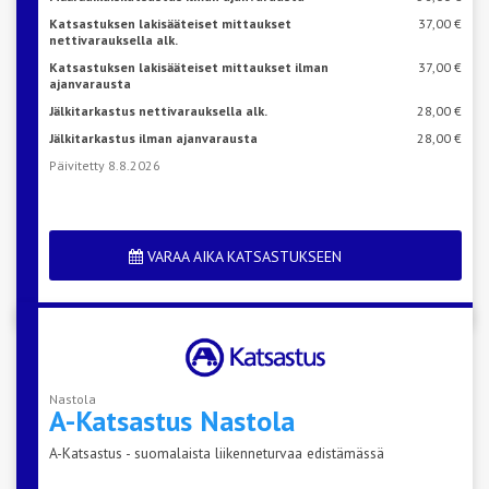
Katsastuksen lakisääteiset mittaukset
37,00 €
nettivarauksella alk.
Katsastuksen lakisääteiset mittaukset ilman
37,00 €
ajanvarausta
Jälkitarkastus nettivarauksella alk.
28,00 €
Jälkitarkastus ilman ajanvarausta
28,00 €
Päivitetty 8.8.2026
VARAA AIKA KATSASTUKSEEN
Nastola
A-Katsastus
Nastola
A-Katsastus - suomalaista liikenneturvaa edistämässä