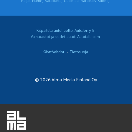
Päijät-Häme,
Satakunta,
Uusimaa,
Varsinais-Suomi,
Kilpailuta autohuolto: AutoJerry.fi
Vaihtoautot ja uudet autot: Autotalli.com
Käyttöehdot
-
Tietosuoja
© 2026 Alma Media Finland Oy