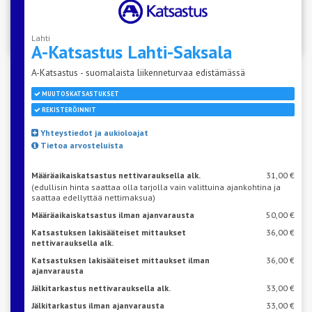
Katso aseman vapaat ajat
Lahti
A-Katsastus
Lahti-Saksala
A-Katsastus - suomalaista liikenneturvaa edistämässä
MUUTOSKATSASTUKSET
REKISTERÖINNIT
Yhteystiedot ja aukioloajat
Tietoa arvosteluista
Määräaikaiskatsastus nettivarauksella alk.
31,00 €
(edullisin hinta saattaa olla tarjolla vain valittuina ajankohtina ja
saattaa edellyttää nettimaksua)
Määräaikaiskatsastus ilman ajanvarausta
50,00 €
Katsastuksen lakisääteiset mittaukset
36,00 €
nettivarauksella alk.
Katsastuksen lakisääteiset mittaukset ilman
36,00 €
ajanvarausta
Jälkitarkastus nettivarauksella alk.
33,00 €
Jälkitarkastus ilman ajanvarausta
33,00 €