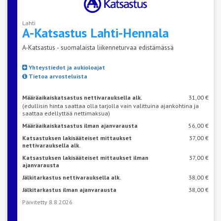
Lahti
A-Katsastus
Lahti-Hennala
A-Katsastus - suomalaista liikenneturvaa edistämässä
Yhteystiedot ja aukioloajat
Tietoa arvosteluista
Määräaikaiskatsastus nettivarauksella alk.
31,00 €
(edullisin hinta saattaa olla tarjolla vain valittuina ajankohtina ja
saattaa edellyttää nettimaksua)
Määräaikaiskatsastus ilman ajanvarausta
56,00 €
Katsastuksen lakisääteiset mittaukset
37,00 €
nettivarauksella alk.
Katsastuksen lakisääteiset mittaukset ilman
37,00 €
ajanvarausta
Jälkitarkastus nettivarauksella alk.
38,00 €
Jälkitarkastus ilman ajanvarausta
38,00 €
Päivitetty 8.8.2026