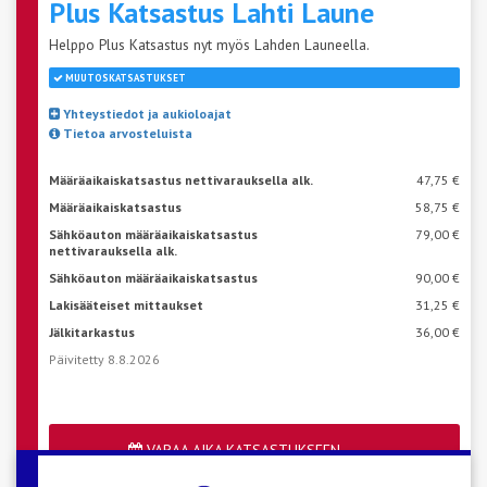
Plus Katsastus Lahti
Laune
Helppo Plus Katsastus nyt myös Lahden Launeella.
MUUTOSKATSASTUKSET
Yhteystiedot ja aukioloajat
Tietoa arvosteluista
Määräaikaiskatsastus nettivarauksella alk.
47,75 €
Määräaikaiskatsastus
58,75 €
Sähköauton määräaikaiskatsastus
79,00 €
nettivarauksella alk.
Sähköauton määräaikaiskatsastus
90,00 €
Lakisääteiset mittaukset
31,25 €
Jälkitarkastus
36,00 €
Päivitetty 8.8.2026
VARAA AIKA KATSASTUKSEEN