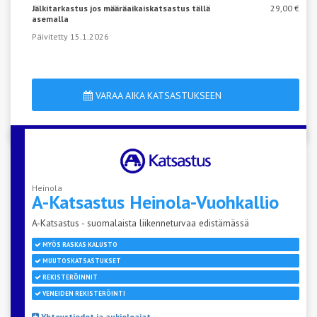
Jälkitarkastus jos määräaikaiskatsastus tällä
29,00 €
asemalla
Päivitetty 15.1.2026
VARAA AIKA KATSASTUKSEEN
Heinola
A-Katsastus
Heinola-Vuohkallio
A-Katsastus - suomalaista liikenneturvaa edistämässä
MYÖS RASKAS KALUSTO
MUUTOSKATSASTUKSET
REKISTERÖINNIT
VENEIDEN REKISTERÖINTI
Yhteystiedot ja aukioloajat