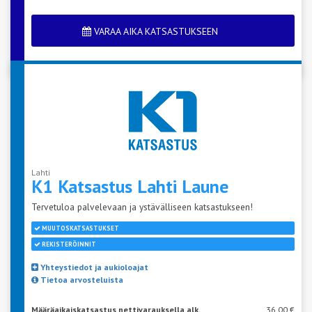
VARAA AIKA KATSASTUKSEEN
Lahti
K1 Katsastus Lahti
Laune
Tervetuloa palvelevaan ja ystävälliseen katsastukseen!
MUUTOSKATSASTUKSET
REKISTERÖINNIT
Yhteystiedot ja aukioloajat
Tietoa arvosteluista
Määräaikaiskatsastus nettivarauksella alk.
36,00 €