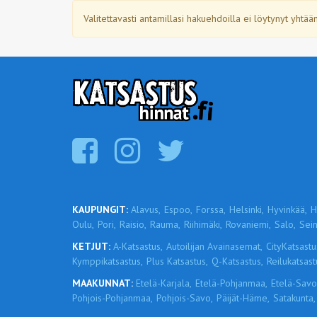
Valitettavasti antamillasi hakuehdoilla ei löytynyt yhtä
KAUPUNGIT:
Alavus,
Espoo,
Forssa,
Helsinki,
Hyvinkää,
H
Oulu,
Pori,
Raisio,
Rauma,
Riihimäki,
Rovaniemi,
Salo,
Sein
KETJUT:
A-Katsastus,
Autoilijan Avainasemat,
CityKatsastu
Kymppikatsastus,
Plus Katsastus,
Q-Katsastus,
Reilukatsast
MAAKUNNAT:
Etelä-Karjala,
Etelä-Pohjanmaa,
Etelä-Savo
Pohjois-Pohjanmaa,
Pohjois-Savo,
Päijät-Häme,
Satakunta,