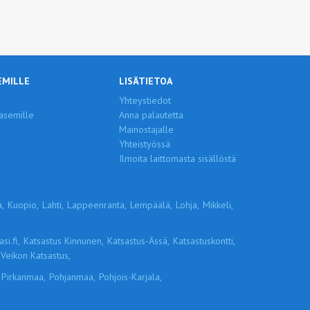
EMILLE
LISÄTIETOA
Yhteystiedot
asemille
Anna palautetta
Mainostajalle
Yhteistyössä
Ilmoita laittomasta sisällöstä
,
Kuopio,
Lahti,
Lappeenranta,
Lempäälä,
Lohja,
Mikkeli,
si.fi,
Katsastus Kinnunen,
Katsastus-Ässä,
Katsastuskontti,
Veikon Katsastus,
Pirkanmaa,
Pohjanmaa,
Pohjois-Karjala,