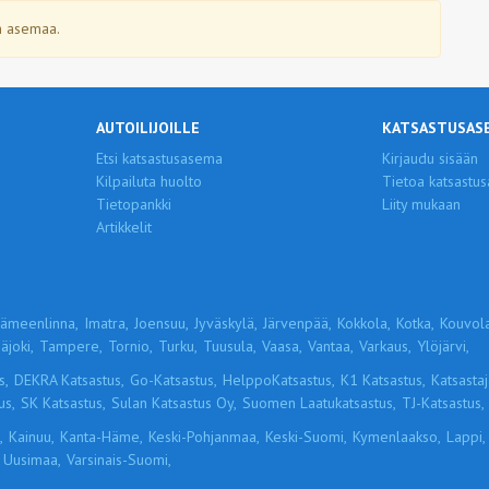
än asemaa.
AUTOILIJOILLE
KATSASTUSAS
Etsi katsastusasema
Kirjaudu sisään
Kilpailuta huolto
Tietoa katsastus
Tietopankki
Liity mukaan
Artikkelit
ämeenlinna,
Imatra,
Joensuu,
Jyväskylä,
Järvenpää,
Kokkola,
Kotka,
Kouvola
äjoki,
Tampere,
Tornio,
Turku,
Tuusula,
Vaasa,
Vantaa,
Varkaus,
Ylöjärvi,
s,
DEKRA Katsastus,
Go-Katsastus,
HelppoKatsastus,
K1 Katsastus,
Katsastaja
us,
SK Katsastus,
Sulan Katsastus Oy,
Suomen Laatukatsastus,
TJ-Katsastus,
,
Kainuu,
Kanta-Häme,
Keski-Pohjanmaa,
Keski-Suomi,
Kymenlaakso,
Lappi,
Uusimaa,
Varsinais-Suomi,