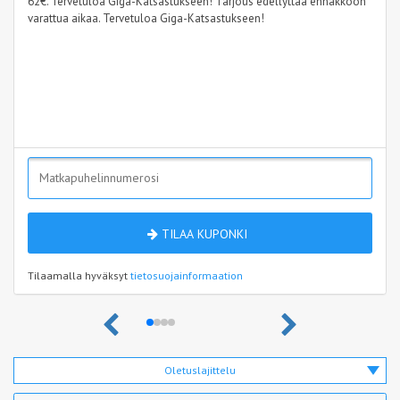
62€. Tervetuloa Giga-Katsastukseen! Tarjous edellyttää ennakkoon
varattua aikaa. Tervetuloa Giga-Katsastukseen!
TILAA KUPONKI
Tilaamalla hyväksyt
tietosuojainformaation
Oletuslajittelu