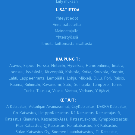
Liity mukaan
LISÄTIETOA
Yhteystiedot
Anna palautetta
Mainostajalle
Yhteistyössä
Ilmoita laittomasta sisällöstä
KAUPUNGIT:
Alavus,
Espoo,
Forssa,
Helsinki,
Hyvinkää,
Hämeenlinna,
Imatra,
Joensuu,
Jyväskylä,
Järvenpää,
Kokkola,
Kotka,
Kouvola,
Kuopio,
Lahti,
Lappeenranta,
Lempäälä,
Lohja,
Mikkeli,
Oulu,
Pori,
Raisio,
Rauma,
Riihimäki,
Rovaniemi,
Salo,
Seinäjoki,
Tampere,
Tornio,
Turku,
Tuusula,
Vaasa,
Vantaa,
Varkaus,
Ylöjärvi,
KETJUT:
A-Katsastus,
Autoilijan Avainasemat,
CityKatsastus,
DEKRA Katsastus,
Go-Katsastus,
HelppoKatsastus,
K1 Katsastus,
Katsastajasi.fi,
Katsastus Kinnunen,
Katsastus-Ässä,
Katsastuskontti,
Kymppikatsastus,
Plus Katsastus,
Q-Katsastus,
Reilukatsastus,
SK Katsastus,
Sulan Katsastus Oy,
Suomen Laatukatsastus,
TJ-Katsastus,