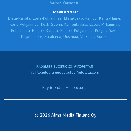
Veikon Katsastus,
MAAKUNNAT:
Etelä-Karjala,
Etelä-Pohjanmaa,
Etelä-Savo,
Kainuu,
Kanta-Häme,
Keski-Pohjanmaa,
Keski-Suomi,
Kymenlaakso,
Lappi,
Pirkanmaa,
Pohjanmaa,
Pohjois-Karjala,
Pohjois-Pohjanmaa,
Pohjois-Savo,
Päijät-Häme,
Satakunta,
Uusimaa,
Varsinais-Suomi,
Kilpailuta autohuolto: AutoJerry.fi
Vaihtoautot ja uudet autot: Autotalli.com
Käyttöehdot
-
Tietosuoja
© 2026 Alma Media Finland Oy