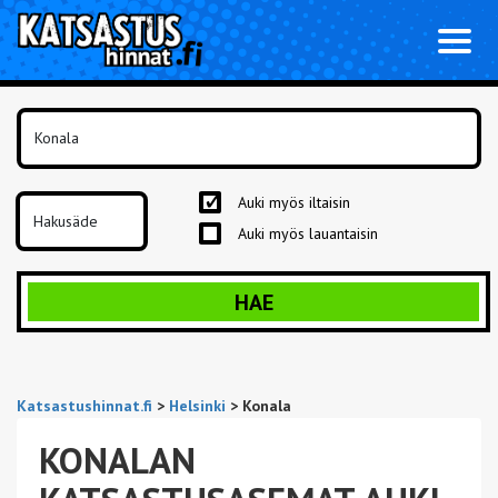
Toggl
naviga
Auki myös iltaisin
Auki myös lauantaisin
HAE
Katsastushinnat.fi
>
Helsinki
>
Konala
KONALAN