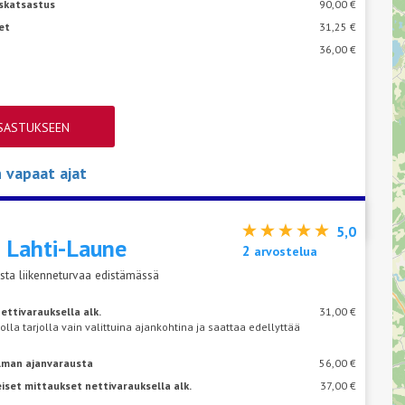
skatsastus
90,00 €
et
31,25 €
36,00 €
TSASTUKSEEN
vapaat ajat
5,0
s
Lahti-Laune
2
arvostelua
sta liikenneturvaa edistämässä
ettivarauksella alk.
31,00 €
 olla tarjolla vain valittuina ajankohtina ja saattaa edellyttää
ilman ajanvarausta
56,00 €
iset mittaukset nettivarauksella alk.
37,00 €