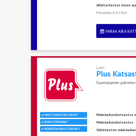
Jälkitarkastus ilman a
Päivitetty 8.8.2026
VARAA AIKA KA
Lahti
Plus Katsas
Suomalainen palveleva 
Määräaikaiskatsastus n
MUUTOSKATSASTUKSET
Määräaikaiskatsastus
REKISTERÖINNIT
VENEIDEN REKISTERÖINTI
Sähköauton määräaikais