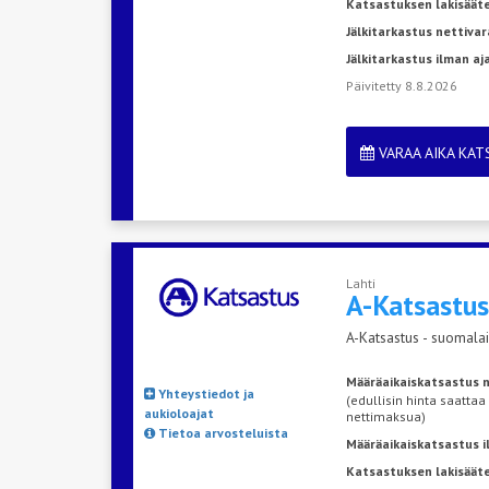
Katsastuksen lakisäät
Jälkitarkastus nettivar
Jälkitarkastus ilman a
Päivitetty 8.8.2026
VARAA AIKA KA
Lahti
A-Katsastu
A-Katsastus - suomalai
Määräaikaiskatsastus n
Yhteystiedot ja
(edullisin hinta saattaa
aukioloajat
nettimaksua)
Tietoa arvosteluista
Määräaikaiskatsastus 
Katsastuksen lakisääte