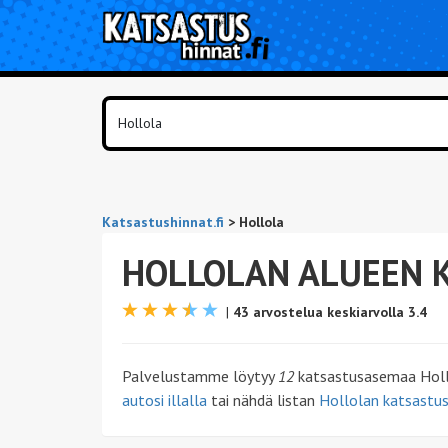
Katsastushinnat.fi
>
Hollola
HOLLOLAN ALUEEN 
|
43 arvostelua keskiarvolla 3.4
Palvelustamme löytyy
12
katsastusasemaa Hollol
autosi illalla
tai nähdä listan
Hollolan katsastus