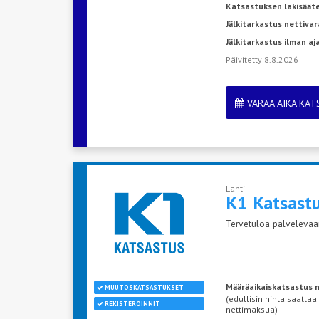
Katsastuksen lakisäät
Jälkitarkastus nettivar
Jälkitarkastus ilman a
Päivitetty 8.8.2026
VARAA AIKA KA
Lahti
K1 Katsast
Tervetuloa palvelevaan
Määräaikaiskatsastus n
MUUTOSKATSASTUKSET
(edullisin hinta saattaa
REKISTERÖINNIT
nettimaksua)