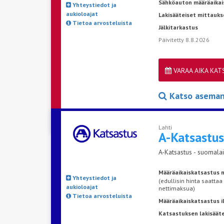
Sähköauton määräaikai
Yhteystiedot ja
aukioloajat
Lakisääteiset mittauks
Tietoa arvosteluista
Jälkitarkastus
Päivitetty 8.8.2026
VARAA AIKA KA
Katso aseman 
Lahti
A-Katsastu
A-Katsastus - suomalai
Määräaikaiskatsastus n
Yhteystiedot ja
(edullisin hinta saattaa
aukioloajat
nettimaksua)
Tietoa arvosteluista
Määräaikaiskatsastus 
Katsastuksen lakisääte