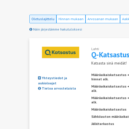
Oletuslajittelu
Hinnan mukaan
Arvosanan mukaan
Aakk
Näin järjestämme hakutuloksesi
Lahti
Q-Katsastu
Katsasta sinä meidät!
Määräaikaiskatsastus 
Yhteystiedot ja
hinnat alk.
aukioloajat
Määräaikaiskatsastus +
Tietoa arvosteluista
alk.
Määräaikaiskatsastus 
alk.
Määräaikaiskatsastus
Sähköauton määräaikai
Jälkitarkastus