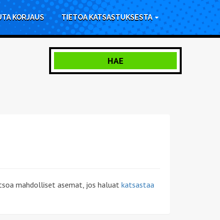
UTA KORJAUS
TIETOA KATSASTUKSESTA
HAE
atsoa mahdolliset asemat, jos haluat
katsastaa