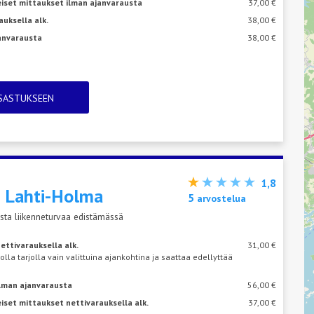
eiset mittaukset ilman ajanvarausta
37,00 €
auksella alk.
38,00 €
janvarausta
38,00 €
TSASTUKSEEN
1,8
s
Lahti-Holma
5
arvostelua
sta liikenneturvaa edistämässä
ettivarauksella alk.
31,00 €
 olla tarjolla vain valittuina ajankohtina ja saattaa edellyttää
ilman ajanvarausta
56,00 €
iset mittaukset nettivarauksella alk.
37,00 €