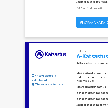
Jälkitarkastus jos määr
Päivitetty 15.1.2026
VARAA AIKA KA
Hollola
A-Katsastu
A-Katsastus - suomalai
Määräaikaiskatsastus n
Yhteystiedot ja
(edullisin hinta saattaa
aukioloajat
nettimaksua)
Tietoa arvosteluista
Määräaikaiskatsastus 
Katsastuksen lakisääte
Katsastuksen lakisäät
Jälkitarkastus nettivar