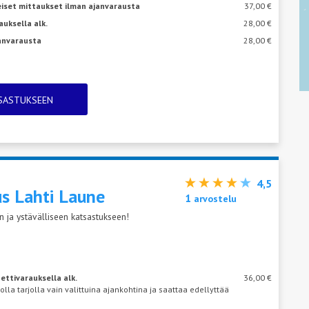
eiset mittaukset ilman ajanvarausta
37,00 €
auksella alk.
28,00 €
janvarausta
28,00 €
TSASTUKSEEN
4,5
us Lahti
Laune
1
arvostelu
 ja ystävälliseen katsastukseen!
ettivarauksella alk.
36,00 €
 olla tarjolla vain valittuina ajankohtina ja saattaa edellyttää