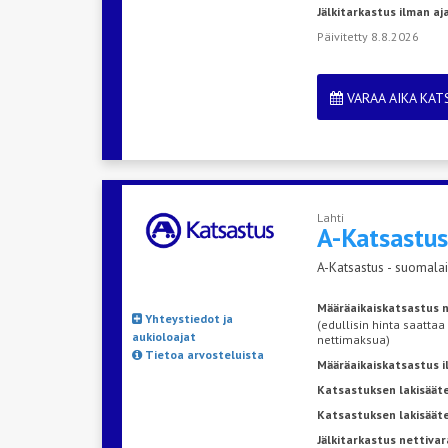
Jälkitarkastus ilman a
Päivitetty 8.8.2026
VARAA AIKA KA
Lahti
A-Katsastu
A-Katsastus - suomalai
Määräaikaiskatsastus n
Yhteystiedot ja
(edullisin hinta saattaa
aukioloajat
nettimaksua)
Tietoa arvosteluista
Määräaikaiskatsastus 
Katsastuksen lakisääte
Katsastuksen lakisäät
Jälkitarkastus nettivar