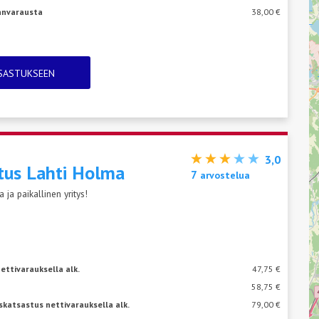
janvarausta
38,00 €
TSASTUKSEEN
3,0
tus Lahti
Holma
7
arvostelua
ja paikallinen yritys!
ettivarauksella alk.
47,75 €
58,75 €
katsastus nettivarauksella alk.
79,00 €