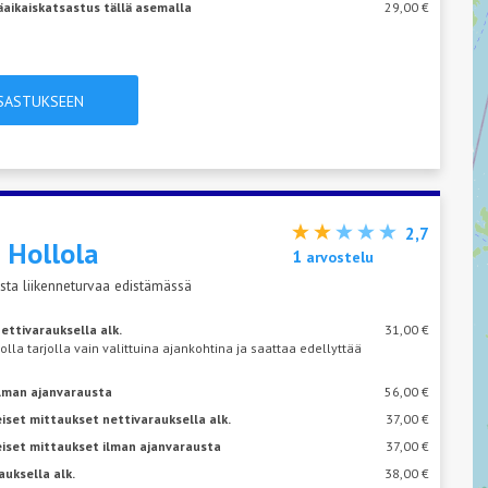
äaikaiskatsastus tällä asemalla
29,00 €
TSASTUKSEEN
2,7
s
Hollola
1
arvostelu
sta liikenneturvaa edistämässä
ettivarauksella alk.
31,00 €
 olla tarjolla vain valittuina ajankohtina ja saattaa edellyttää
ilman ajanvarausta
56,00 €
iset mittaukset nettivarauksella alk.
37,00 €
eiset mittaukset ilman ajanvarausta
37,00 €
auksella alk.
38,00 €