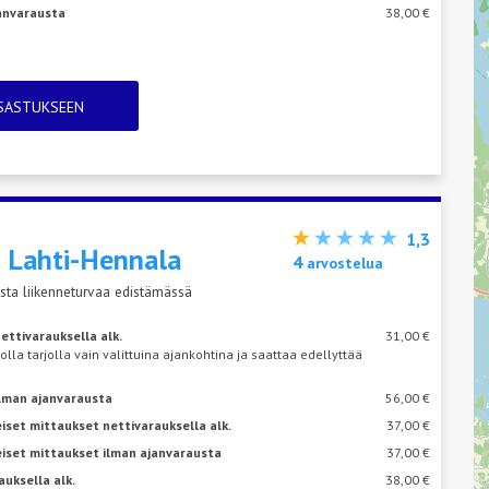
janvarausta
38,00 €
TSASTUKSEEN
1,3
s
Lahti-Hennala
4
arvostelua
sta liikenneturvaa edistämässä
ettivarauksella alk.
31,00 €
 olla tarjolla vain valittuina ajankohtina ja saattaa edellyttää
ilman ajanvarausta
56,00 €
iset mittaukset nettivarauksella alk.
37,00 €
eiset mittaukset ilman ajanvarausta
37,00 €
auksella alk.
38,00 €