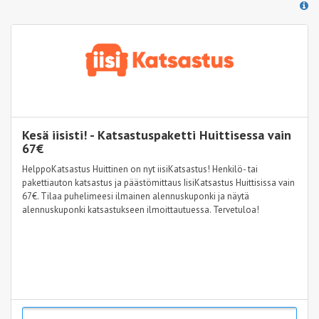
Kesä iisisti! - Katsastuspaketti Huittisessa vain
67€
HelppoKatsastus Huittinen on nyt iisiKatsastus! Henkilö- tai
pakettiauton katsastus ja päästömittaus IisiKatsastus Huittisissa vain
67€. Tilaa puhelimeesi ilmainen alennuskuponki ja näytä
alennuskuponki katsastukseen ilmoittautuessa. Tervetuloa!