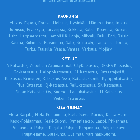
Ilmoita laittomasta sisällöstä
KAUPUNGIT:
Alavus,
Espoo,
Forssa,
Helsinki,
Hyvinkää,
Hämeenlinna,
Imatra,
Joensuu,
Jyväskylä,
Järvenpää,
Kokkola,
Kotka,
Kouvola,
Kuopio,
Lahti,
Lappeenranta,
Lempäälä,
Lohja,
Mikkeli,
Oulu,
Pori,
Raisio,
Rauma,
Riihimäki,
Rovaniemi,
Salo,
Seinäjoki,
Tampere,
Tornio,
Turku,
Tuusula,
Vaasa,
Vantaa,
Varkaus,
Ylöjärvi,
KETJUT:
A-Katsastus,
Autoilijan Avainasemat,
CityKatsastus,
DEKRA Katsastus,
Go-Katsastus,
HelppoKatsastus,
K1 Katsastus,
Katsastajasi.fi,
Katsastus Kinnunen,
Katsastus-Ässä,
Katsastuskontti,
Kymppikatsastus,
Plus Katsastus,
Q-Katsastus,
Reilukatsastus,
SK Katsastus,
Sulan Katsastus Oy,
Suomen Laatukatsastus,
TJ-Katsastus,
Veikon Katsastus,
MAAKUNNAT:
Etelä-Karjala,
Etelä-Pohjanmaa,
Etelä-Savo,
Kainuu,
Kanta-Häme,
Keski-Pohjanmaa,
Keski-Suomi,
Kymenlaakso,
Lappi,
Pirkanmaa,
Pohjanmaa,
Pohjois-Karjala,
Pohjois-Pohjanmaa,
Pohjois-Savo,
Päijät-Häme,
Satakunta,
Uusimaa,
Varsinais-Suomi,