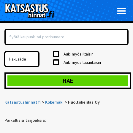
Toggl
naviga
Auki myös iltaisin
Auki myös lauantaisin
HAE
Katsastushinnat.fi
>
Kokemäki
>
Huoltokeidas Oy
Paikallisia tarjouksia: