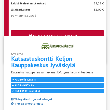
Lakisääteiset mittaukset
29,25 €
Jälkitarkastus
32,00 €
Päivitetty 8.8.2026
VARAA AIKA KATSASTUKSEEN
Katso aseman vapaat ajat
Jyväskylä
Katsastuskontti Keljon
Kauppakeskus
Jyväskylä
Katsastus kauppareissun aikana, K-Citymarketin yhteydessä!
AUKI MYÖS ILTAISIN
AUKI LAUANTAISIN
MUUTOSKATSASTUKSET
Yhteystiedot ja aukioloajat
Tietoa arvosteluista