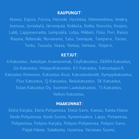
KAUPUNGIT:
Alavus,
Espoo,
Forssa,
Helsinki,
Hyvinkää,
Hämeenlinna,
Imatra,
Joensuu,
Jyväskylä,
Järvenpää,
Kokkola,
Kotka,
Kouvola,
Kuopio,
Lahti,
Lappeenranta,
Lempäälä,
Lohja,
Mikkeli,
Oulu,
Pori,
Raisio,
Rauma,
Riihimäki,
Rovaniemi,
Salo,
Seinäjoki,
Tampere,
Tornio,
Turku,
Tuusula,
Vaasa,
Vantaa,
Varkaus,
Ylöjärvi,
KETJUT:
A-Katsastus,
Autoilijan Avainasemat,
CityKatsastus,
DEKRA Katsastus,
Go-Katsastus,
HelppoKatsastus,
K1 Katsastus,
Katsastajasi.fi,
Katsastus Kinnunen,
Katsastus-Ässä,
Katsastuskontti,
Kymppikatsastus,
Plus Katsastus,
Q-Katsastus,
Reilukatsastus,
SK Katsastus,
Sulan Katsastus Oy,
Suomen Laatukatsastus,
TJ-Katsastus,
Veikon Katsastus,
MAAKUNNAT:
Etelä-Karjala,
Etelä-Pohjanmaa,
Etelä-Savo,
Kainuu,
Kanta-Häme,
Keski-Pohjanmaa,
Keski-Suomi,
Kymenlaakso,
Lappi,
Pirkanmaa,
Pohjanmaa,
Pohjois-Karjala,
Pohjois-Pohjanmaa,
Pohjois-Savo,
Päijät-Häme,
Satakunta,
Uusimaa,
Varsinais-Suomi,