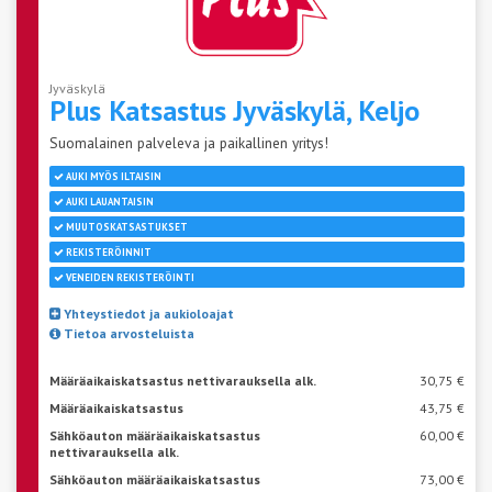
Jyväskylä
Plus Katsastus Jyväskylä,
Keljo
Suomalainen palveleva ja paikallinen yritys!
AUKI MYÖS ILTAISIN
AUKI LAUANTAISIN
MUUTOSKATSASTUKSET
REKISTERÖINNIT
VENEIDEN REKISTERÖINTI
Yhteystiedot ja aukioloajat
Tietoa arvosteluista
Määräaikaiskatsastus nettivarauksella alk.
30,75 €
Määräaikaiskatsastus
43,75 €
Sähköauton määräaikaiskatsastus
60,00 €
nettivarauksella alk.
Sähköauton määräaikaiskatsastus
73,00 €