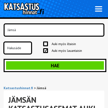
Toggl
naviga
Auki myös iltaisin
Auki myös lauantaisin
HAE
Katsastushinnat.fi
>
Jämsä
JÄMSÄN