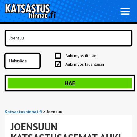
Toggl
naviga
Auki myös iltaisin
Auki myös lauantaisin
HAE
Katsastushinnat.fi
>
Joensuu
JOENSUUN