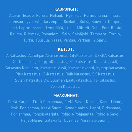
KAUPUNGIT:
Alavus,
Espoo,
Forssa,
Helsinki,
Hyvinkää,
Hämeenlinna,
Imatra,
Joensuu,
Jyväskylä,
Järvenpää,
Kokkola,
Kotka,
Kouvola,
Kuopio,
Lahti,
Lappeenranta,
Lempäälä,
Lohja,
Mikkeli,
Oulu,
Pori,
Raisio,
Rauma,
Riihimäki,
Rovaniemi,
Salo,
Seinäjoki,
Tampere,
Tornio,
Turku,
Tuusula,
Vaasa,
Vantaa,
Varkaus,
Ylöjärvi,
KETJUT:
A-Katsastus,
Autoilijan Avainasemat,
CityKatsastus,
DEKRA Katsastus,
Go-Katsastus,
HelppoKatsastus,
K1 Katsastus,
Katsastajasi.fi,
Katsastus Kinnunen,
Katsastus-Ässä,
Katsastuskontti,
Kymppikatsastus,
Plus Katsastus,
Q-Katsastus,
Reilukatsastus,
SK Katsastus,
Sulan Katsastus Oy,
Suomen Laatukatsastus,
TJ-Katsastus,
Veikon Katsastus,
MAAKUNNAT:
Etelä-Karjala,
Etelä-Pohjanmaa,
Etelä-Savo,
Kainuu,
Kanta-Häme,
Keski-Pohjanmaa,
Keski-Suomi,
Kymenlaakso,
Lappi,
Pirkanmaa,
Pohjanmaa,
Pohjois-Karjala,
Pohjois-Pohjanmaa,
Pohjois-Savo,
Päijät-Häme,
Satakunta,
Uusimaa,
Varsinais-Suomi,