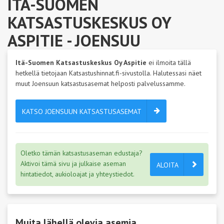
ITÄ-SUOMEN
KATSASTUSKESKUS OY
ASPITIE
- JOENSUU
Itä-Suomen Katsastuskeskus Oy Aspitie
ei ilmoita tällä
hetkellä tietojaan Katsastushinnat.fi-sivustolla. Halutessasi näet
muut Joensuun katsastusasemat helposti palvelussamme.
KATSO JOENSUUN KATSASTUSASEMAT
Oletko tämän katsastusaseman edustaja?
Aktivoi tämä sivu ja julkaise aseman
ALOITA
hintatiedot, aukioloajat ja yhteystiedot.
Muita lähellä olevia asemia