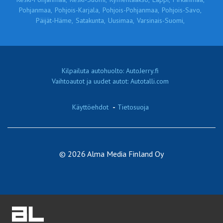
Pohjanmaa,
Pohjois-Karjala,
Pohjois-Pohjanmaa,
Pohjois-Savo,
Päijät-Häme,
Satakunta,
Uusimaa,
Varsinais-Suomi,
Kilpailuta autohuolto: AutoJerry.fi
Vaihtoautot ja uudet autot: Autotalli.com
Käyttöehdot
-
Tietosuoja
© 2026 Alma Media Finland Oy