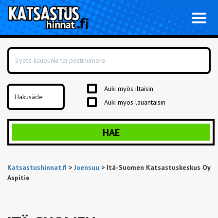
Toggl
naviga
Auki myös iltaisin
Auki myös lauantaisin
HAE
Katsastushinnat.fi
>
Joensuu
>
Itä-Suomen Katsastuskeskus Oy
Aspitie