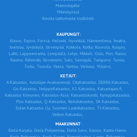
Mainostajalle
Yhteistyössä
Ilmoita laittomasta sisällöstä
KAUPUNGIT:
Alavus,
Espoo,
Forssa,
Helsinki,
Hyvinkää,
Hämeenlinna,
Imatra,
Joensuu,
Jyväskylä,
Järvenpää,
Kokkola,
Kotka,
Kouvola,
Kuopio,
Lahti,
Lappeenranta,
Lempäälä,
Lohja,
Mikkeli,
Oulu,
Pori,
Raisio,
Rauma,
Riihimäki,
Rovaniemi,
Salo,
Seinäjoki,
Tampere,
Tornio,
Turku,
Tuusula,
Vaasa,
Vantaa,
Varkaus,
Ylöjärvi,
KETJUT:
A-Katsastus,
Autoilijan Avainasemat,
CityKatsastus,
DEKRA Katsastus,
Go-Katsastus,
HelppoKatsastus,
K1 Katsastus,
Katsastajasi.fi,
Katsastus Kinnunen,
Katsastus-Ässä,
Katsastuskontti,
Kymppikatsastus,
Plus Katsastus,
Q-Katsastus,
Reilukatsastus,
SK Katsastus,
Sulan Katsastus Oy,
Suomen Laatukatsastus,
TJ-Katsastus,
Veikon Katsastus,
MAAKUNNAT:
Etelä-Karjala,
Etelä-Pohjanmaa,
Etelä-Savo,
Kainuu,
Kanta-Häme,
Keski-Pohjanmaa,
Keski-Suomi,
Kymenlaakso,
Lappi,
Pirkanmaa,