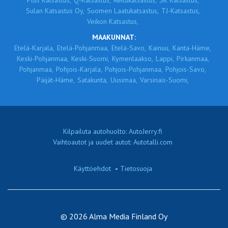
Plus Katsastus,
Q-Katsastus,
Reilukatsastus,
SK Katsastus,
Sulan Katsastus Oy,
Suomen Laatukatsastus,
TJ-Katsastus,
Veikon Katsastus,
MAAKUNNAT:
Etelä-Karjala,
Etelä-Pohjanmaa,
Etelä-Savo,
Kainuu,
Kanta-Häme,
Keski-Pohjanmaa,
Keski-Suomi,
Kymenlaakso,
Lappi,
Pirkanmaa,
Pohjanmaa,
Pohjois-Karjala,
Pohjois-Pohjanmaa,
Pohjois-Savo,
Päijät-Häme,
Satakunta,
Uusimaa,
Varsinais-Suomi,
Kilpailuta autohuolto: AutoJerry.fi
Vaihtoautot ja uudet autot: Autotalli.com
Käyttöehdot
-
Tietosuoja
© 2026 Alma Media Finland Oy