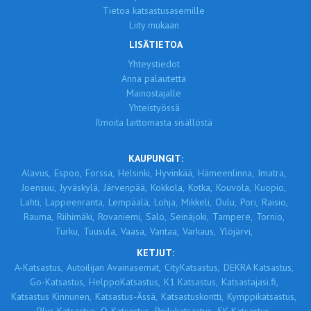
Tietoa katsastusasemille
Liity mukaan
LISÄTIETOA
Yhteystiedot
Anna palautetta
Mainostajalle
Yhteistyössä
Ilmoita laittomasta sisällöstä
KAUPUNGIT:
Alavus,
Espoo,
Forssa,
Helsinki,
Hyvinkää,
Hämeenlinna,
Imatra,
Joensuu,
Jyväskylä,
Järvenpää,
Kokkola,
Kotka,
Kouvola,
Kuopio,
Lahti,
Lappeenranta,
Lempäälä,
Lohja,
Mikkeli,
Oulu,
Pori,
Raisio,
Rauma,
Riihimäki,
Rovaniemi,
Salo,
Seinäjoki,
Tampere,
Tornio,
Turku,
Tuusula,
Vaasa,
Vantaa,
Varkaus,
Ylöjärvi,
KETJUT:
A-Katsastus,
Autoilijan Avainasemat,
CityKatsastus,
DEKRA Katsastus,
Go-Katsastus,
HelppoKatsastus,
K1 Katsastus,
Katsastajasi.fi,
Katsastus Kinnunen,
Katsastus-Ässä,
Katsastuskontti,
Kymppikatsastus,