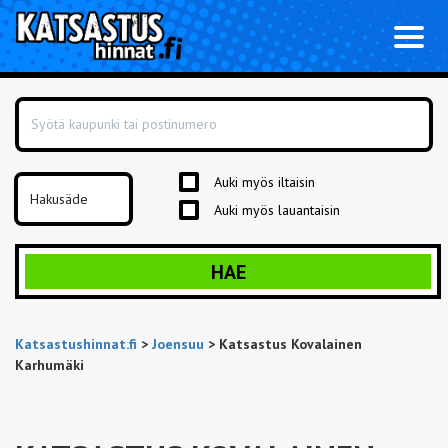
Toggl
naviga
Auki myös iltaisin
Auki myös lauantaisin
HAE
Katsastushinnat.fi
>
Joensuu
>
Katsastus Kovalainen
Karhumäki