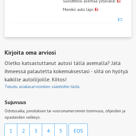
Suosittelisi asemaa ystävälle:
Ei
Menikö auto läpi:
Ei
Kirjoita oma arviosi
Oletko katsastuttanut autosi tällä asemalla? Jätä
ihmeessä palautetta kokemuksestasi - siitä on hyötyä
kaikille autoilijoille. Kiitos!
Tutustu asiakasarviointien sääntöihin tästä.
Sujuvuus
Odotusaika, jonotuksen tai vuoronumeroinnin toimivuus, ohjeiden ja
opasteiden selkeys.
1
2
3
4
5
EOS