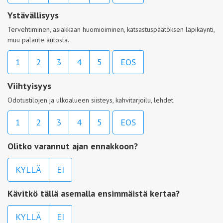
Ystävällisyys
Tervehtiminen, asiakkaan huomioiminen, katsastuspäätöksen läpikäynti,
muu palaute autosta.
1
2
3
4
5
EOS
Viihtyisyys
Odotustilojen ja ulkoalueen siisteys, kahvitarjoilu, lehdet.
1
2
3
4
5
EOS
Olitko varannut ajan ennakkoon?
KYLLÄ
EI
Kävitkö tällä asemalla ensimmäistä kertaa?
KYLLÄ
EI