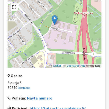
Leaflet
| ©
OpenStreetMap
contributors
Osoite:
Susiraja 5
80230
Joensuu
Puhelin:
Näytä numero
Kotisivut:
https://katsastuskovalainen.fi/