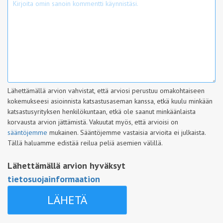
Lähettämällä arvion vahvistat, että arviosi perustuu omakohtaiseen
kokemukseesi asioinnista katsastusaseman kanssa, etkä kuulu minkään
katsastusyrityksen henkilökuntaan, etkä ole saanut minkäänlaista
korvausta arvion jättämistä. Vakuutat myös, että arvioisi on
sääntöjemme
mukainen. Sääntöjemme vastaisia arvioita ei julkaista.
Tällä haluamme edistää reilua peliä asemien välillä.
Lähettämällä arvion hyväksyt
tietosuojainformaation