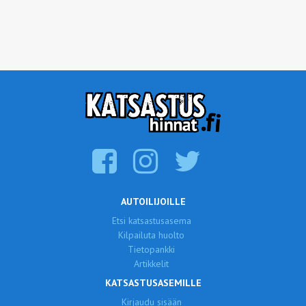
AUTOILIJOILLE
Etsi katsastusasema
Kilpailuta huolto
Tietopankki
Artikkelit
KATSASTUSASEMILLE
Kirjaudu sisään