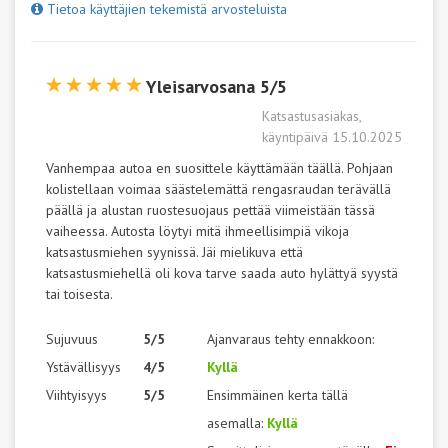
Tietoa käyttäjien tekemistä arvosteluista
Yleisarvosana 5/5
Katsastusasiakas,
käyntipäivä 15.10.2025
Vanhempaa autoa en suosittele käyttämään täällä. Pohjaan
kolistellaan voimaa säästelemättä rengasraudan terävällä
päällä ja alustan ruostesuojaus pettää viimeistään tässä
vaiheessa. Autosta löytyi mitä ihmeellisimpiä vikoja
katsastusmiehen syynissä. Jäi mielikuva että
katsastusmiehellä oli kova tarve saada auto hylättyä syystä
tai toisesta.
Sujuvuus
5/5
Ajanvaraus tehty ennakkoon:
Ystävällisyys
4/5
Kyllä
Viihtyisyys
5/5
Ensimmäinen kerta tällä
asemalla:
Kyllä