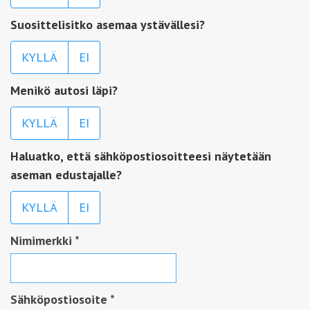
Suosittelisitko asemaa ystävällesi?
KYLLÄ
EI
Menikö autosi läpi?
KYLLÄ
EI
Haluatko, että sähköpostiosoitteesi näytetään
aseman edustajalle?
KYLLÄ
EI
Nimimerkki
*
Sähköpostiosoite
*