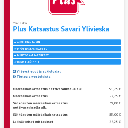
Ylivieska
Plus Katsastus Savari
Ylivieska
AUKI LAUANTAISIN
MYÖS RASKAS KALUSTO
MUUTOSKATSASTUKSET
REKISTERÖINNIT
Yhteystiedot ja aukioloajat
Tietoa arvosteluista
Määräaikaiskatsastus nettivarauksella alk.
51,75 €
Määräaikaiskatsastus
57,75 €
Sähköauton määräaikaiskatsastus
79,00 €
nettivarauksella alk.
Sähköauton määräaikaiskatsastus
85,00 €
Lakisääteiset mittaukset
27,25 €