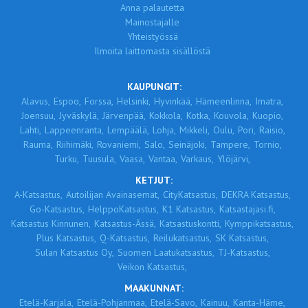
Anna palautetta
Mainostajalle
Yhteistyössä
Ilmoita laittomasta sisällöstä
KAUPUNGIT:
Alavus,
Espoo,
Forssa,
Helsinki,
Hyvinkää,
Hämeenlinna,
Imatra,
Joensuu,
Jyväskylä,
Järvenpää,
Kokkola,
Kotka,
Kouvola,
Kuopio,
Lahti,
Lappeenranta,
Lempäälä,
Lohja,
Mikkeli,
Oulu,
Pori,
Raisio,
Rauma,
Riihimäki,
Rovaniemi,
Salo,
Seinäjoki,
Tampere,
Tornio,
Turku,
Tuusula,
Vaasa,
Vantaa,
Varkaus,
Ylöjärvi,
KETJUT:
A-Katsastus,
Autoilijan Avainasemat,
CityKatsastus,
DEKRA Katsastus,
Go-Katsastus,
HelppoKatsastus,
K1 Katsastus,
Katsastajasi.fi,
Katsastus Kinnunen,
Katsastus-Ässä,
Katsastuskontti,
Kymppikatsastus,
Plus Katsastus,
Q-Katsastus,
Reilukatsastus,
SK Katsastus,
Sulan Katsastus Oy,
Suomen Laatukatsastus,
TJ-Katsastus,
Veikon Katsastus,
MAAKUNNAT:
Etelä-Karjala,
Etelä-Pohjanmaa,
Etelä-Savo,
Kainuu,
Kanta-Häme,