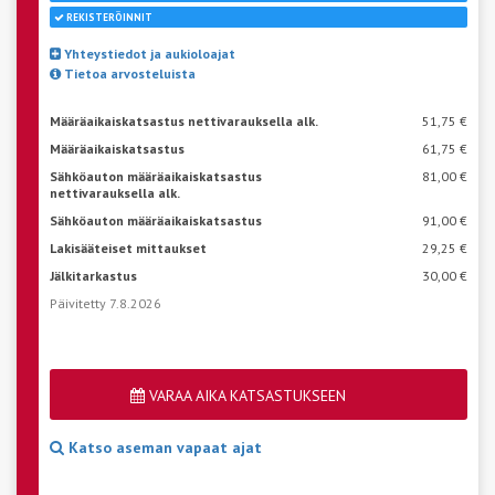
REKISTERÖINNIT
Yhteystiedot ja aukioloajat
Tietoa arvosteluista
Määräaikaiskatsastus nettivarauksella alk.
51,75 €
Määräaikaiskatsastus
61,75 €
Sähköauton määräaikaiskatsastus
81,00 €
nettivarauksella alk.
Sähköauton määräaikaiskatsastus
91,00 €
Lakisääteiset mittaukset
29,25 €
Jälkitarkastus
30,00 €
Päivitetty 7.8.2026
VARAA AIKA KATSASTUKSEEN
Katso aseman vapaat ajat