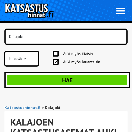
Toggl
naviga
Auki myös iltaisin
Auki myös lauantaisin
HAE
Katsastushinnat.fi
>
Kalajoki
KALAJOEN