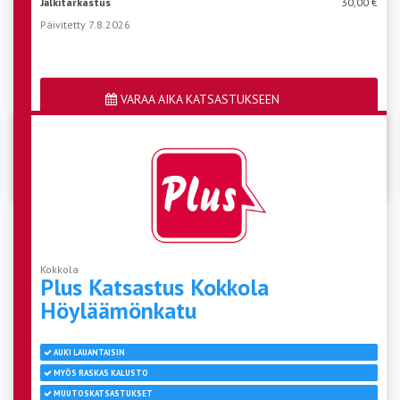
Jälkitarkastus
30,00 €
Päivitetty 7.8.2026
VARAA AIKA KATSASTUKSEEN
Katso aseman vapaat ajat
Kokkola
Plus Katsastus Kokkola
Höyläämönkatu
AUKI LAUANTAISIN
MYÖS RASKAS KALUSTO
MUUTOSKATSASTUKSET