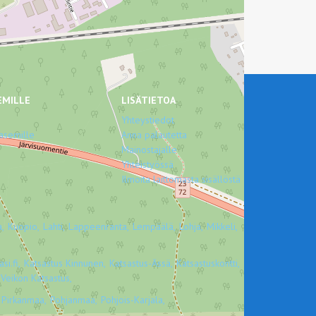
EMILLE
LISÄTIETOA
Yhteystiedot
asemille
Anna palautetta
Mainostajalle
Yhteistyössä
Ilmoita laittomasta sisällöstä
,
Kuopio,
Lahti,
Lappeenranta,
Lempäälä,
Lohja,
Mikkeli,
si.fi,
Katsastus Kinnunen,
Katsastus-Ässä,
Katsastuskontti,
Veikon Katsastus,
Pirkanmaa,
Pohjanmaa,
Pohjois-Karjala,