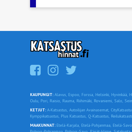
KAUPUNGIT:
Alavus,
Espoo,
Forssa,
Helsinki,
Hyvinkää,
H
Oulu,
Pori,
Raisio,
Rauma,
Riihimäki,
Rovaniemi,
Salo,
Sein
KETJUT:
A-Katsastus,
Autoilijan Avainasemat,
CityKatsastu
Kymppikatsastus,
Plus Katsastus,
Q-Katsastus,
Reilukatsast
MAAKUNNAT:
Etelä-Karjala,
Etelä-Pohjanmaa,
Etelä-Savo
Pohjois-Pohjanmaa,
Pohjois-Savo,
Päijät-Häme,
Satakunta,