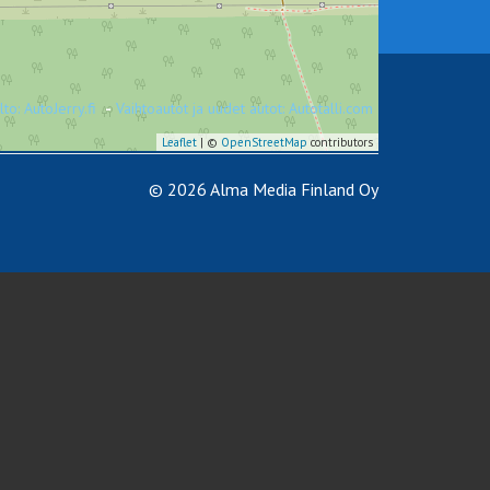
to: AutoJerry.fi
-
Vaihtoautot ja uudet autot: Autotalli.com
Leaflet
| ©
OpenStreetMap
contributors
© 2026 Alma Media Finland Oy