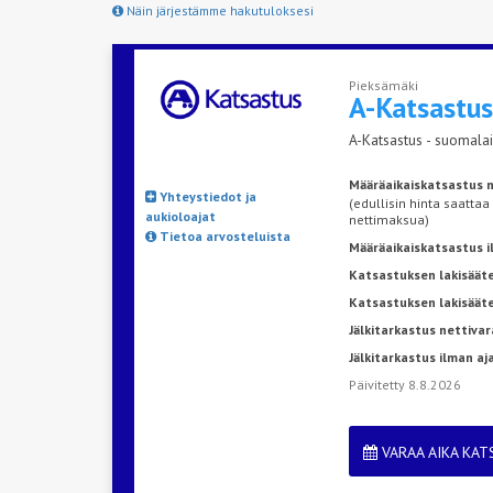
Näin järjestämme hakutuloksesi
Pieksämäki
A-Katsastu
A-Katsastus - suomalai
Määräaikaiskatsastus n
Yhteystiedot ja
(edullisin hinta saattaa
aukioloajat
nettimaksua)
Tietoa arvosteluista
Määräaikaiskatsastus 
Katsastuksen lakisääte
Katsastuksen lakisäät
Jälkitarkastus nettivar
Jälkitarkastus ilman a
Päivitetty 8.8.2026
VARAA AIKA KA