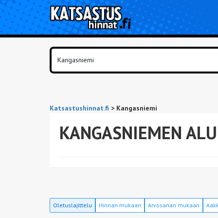
Katsastushinnat.fi
>
Kangasniemi
KANGASNIEMEN ALU
Oletuslajittelu
Hinnan mukaan
Arvosanan mukaan
Aakk