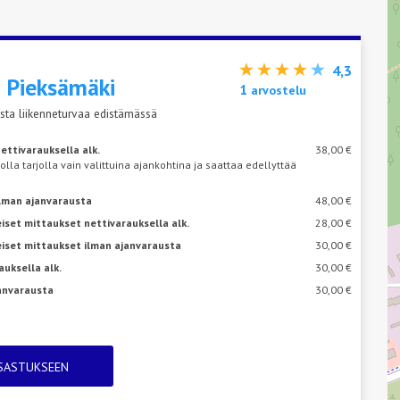
4,3
s
Pieksämäki
1
arvostelu
sta liikenneturvaa edistämässä
ettivarauksella alk.
38,00 €
 olla tarjolla vain valittuina ajankohtina ja saattaa edellyttää
ilman ajanvarausta
48,00 €
iset mittaukset nettivarauksella alk.
28,00 €
eiset mittaukset ilman ajanvarausta
30,00 €
auksella alk.
30,00 €
janvarausta
30,00 €
TSASTUKSEEN