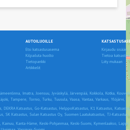
AUTOILIJOILLE
KATSASTUSAS
Etsi katsastusasema
Kirjaudu sisään
Kilpailuta huolto
Tietoa katsastus
Tietopankki
Liity mukaan
Artikkelit
ämeenlinna,
Imatra,
Joensuu,
Jyväskylä,
Järvenpää,
Kokkola,
Kotka,
Kouvola
äjoki,
Tampere,
Tornio,
Turku,
Tuusula,
Vaasa,
Vantaa,
Varkaus,
Ylöjärvi,
s,
DEKRA Katsastus,
Go-Katsastus,
HelppoKatsastus,
K1 Katsastus,
Katsastaja
us,
SK Katsastus,
Sulan Katsastus Oy,
Suomen Laatukatsastus,
TJ-Katsastus,
,
Kainuu,
Kanta-Häme,
Keski-Pohjanmaa,
Keski-Suomi,
Kymenlaakso,
Lappi,
Uusimaa,
Varsinais-Suomi,