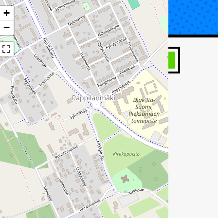
+
UTA KORJAUS
TIETOA KATSASTUKSESTA
−
HAE