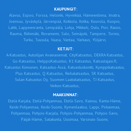
KAUPUNGIT:
Alavus,
Espoo,
Forssa,
Helsinki,
Hyvinkää,
Hämeenlinna,
Imatra,
Joensuu,
Jyväskylä,
Järvenpää,
Kokkola,
Kotka,
Kouvola,
Kuopio,
Lahti,
Lappeenranta,
Lempäälä,
Lohja,
Mikkeli,
Oulu,
Pori,
Raisio,
Rauma,
Riihimäki,
Rovaniemi,
Salo,
Seinäjoki,
Tampere,
Tornio,
Turku,
Tuusula,
Vaasa,
Vantaa,
Varkaus,
Ylöjärvi,
KETJUT:
A-Katsastus,
Autoilijan Avainasemat,
CityKatsastus,
DEKRA Katsastus,
Go-Katsastus,
HelppoKatsastus,
K1 Katsastus,
Katsastajasi.fi,
Katsastus Kinnunen,
Katsastus-Ässä,
Katsastuskontti,
Kymppikatsastus,
Plus Katsastus,
Q-Katsastus,
Reilukatsastus,
SK Katsastus,
Sulan Katsastus Oy,
Suomen Laatukatsastus,
TJ-Katsastus,
Veikon Katsastus,
MAAKUNNAT:
Etelä-Karjala,
Etelä-Pohjanmaa,
Etelä-Savo,
Kainuu,
Kanta-Häme,
Keski-Pohjanmaa,
Keski-Suomi,
Kymenlaakso,
Lappi,
Pirkanmaa,
Pohjanmaa,
Pohjois-Karjala,
Pohjois-Pohjanmaa,
Pohjois-Savo,
Päijät-Häme,
Satakunta,
Uusimaa,
Varsinais-Suomi,