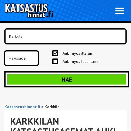
Toggl
naviga
Auki myös iltaisin
Auki myös lauantaisin
HAE
Katsastushinnat.fi
>
Karkkila
KARKKILAN