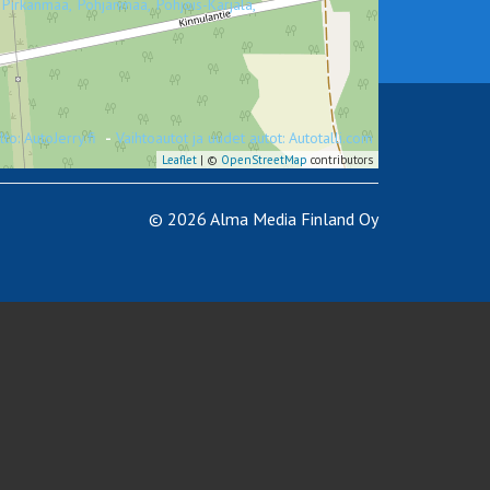
Pirkanmaa,
Pohjanmaa,
Pohjois-Karjala,
to: AutoJerry.fi
-
Vaihtoautot ja uudet autot: Autotalli.com
Leaflet
| ©
OpenStreetMap
contributors
© 2026 Alma Media Finland Oy