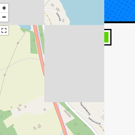
+
UTA KORJAUS
TIETOA KATSASTUKSESTA
−
HAE