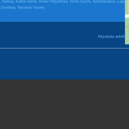
,
Kainuu,
Kanta-Häme,
Keski-Pohjanmaa,
Keski-Suomi,
Kymenlaakso,
Lappi,
Uusimaa,
Varsinais-Suomi,
Kilpailuta autohuol