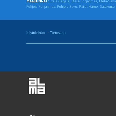
MAAKUNNAT:
Etelä-Karjala,
Etelä-Pohjanmaa,
Etelä-Savo
Pohjois-Pohjanmaa,
Pohjois-Savo,
Päijät-Häme,
Satakunta,
Käyttöehdot
-
Tietosuoja