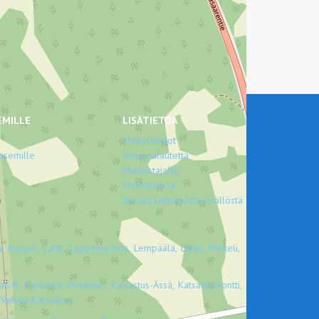
EMILLE
LISÄTIETOA
Yhteystiedot
asemille
Anna palautetta
Mainostajalle
Yhteistyössä
Ilmoita laittomasta sisällöstä
,
Kuopio,
Lahti,
Lappeenranta,
Lempäälä,
Lohja,
Mikkeli,
si.fi,
Katsastus Kinnunen,
Katsastus-Ässä,
Katsastuskontti,
Veikon Katsastus,