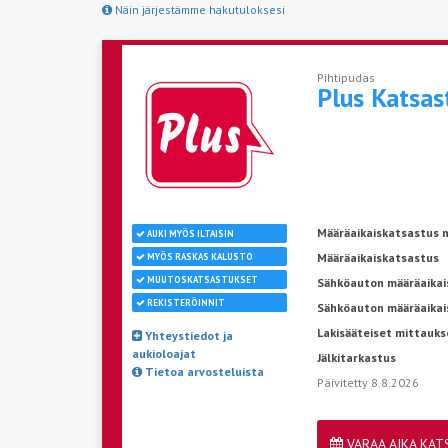
Näin järjestämme hakutuloksesi
Pihtipudas
Plus Katsa
Määräaikaiskatsastus n
AUKI MYÖS ILTAISIN
Määräaikaiskatsastus
MYÖS RASKAS KALUSTO
MUUTOSKATSASTUKSET
Sähköauton määräaikais
REKISTERÖINNIT
Sähköauton määräaikai
Lakisääteiset mittauks
Yhteystiedot ja
aukioloajat
Jälkitarkastus
Tietoa arvosteluista
Päivitetty 8.8.2026
VARAA AIKA KA