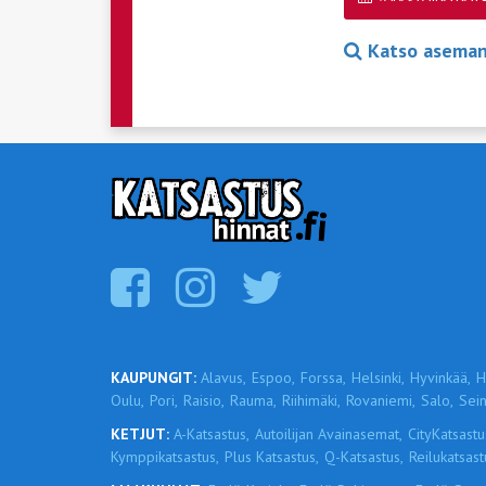
Katso aseman 
KAUPUNGIT:
Alavus,
Espoo,
Forssa,
Helsinki,
Hyvinkää,
H
Oulu,
Pori,
Raisio,
Rauma,
Riihimäki,
Rovaniemi,
Salo,
Sein
KETJUT:
A-Katsastus,
Autoilijan Avainasemat,
CityKatsastu
Kymppikatsastus,
Plus Katsastus,
Q-Katsastus,
Reilukatsast