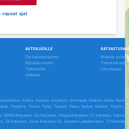
vapaat ajat
AUTOILIJOILLE
KATSASTUSAS
Etsi katsastusasema
Kirjaudu sisään
Kilpailuta huolto
Tietoa katsastus
Tietopankki
Liity mukaan
Artikkelit
ämeenlinna,
Imatra,
Joensuu,
Jyväskylä,
Järvenpää,
Kokkola,
Kotka,
Kouvola
äjoki,
Tampere,
Tornio,
Turku,
Tuusula,
Vaasa,
Vantaa,
Varkaus,
Ylöjärvi,
s,
DEKRA Katsastus,
Go-Katsastus,
HelppoKatsastus,
K1 Katsastus,
Katsastaja
us,
SK Katsastus,
Sulan Katsastus Oy,
Suomen Laatukatsastus,
TJ-Katsastus,