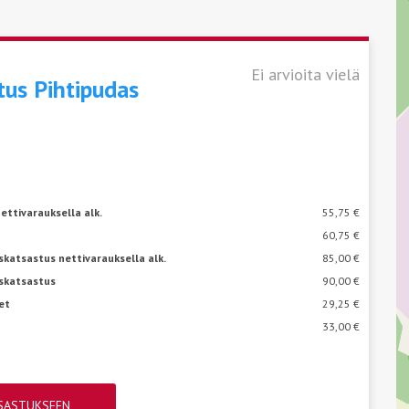
Ei arvioita vielä
stus
Pihtipudas
ettivarauksella alk.
55,75 €
60,75 €
katsastus nettivarauksella alk.
85,00 €
skatsastus
90,00 €
et
29,25 €
33,00 €
TSASTUKSEEN