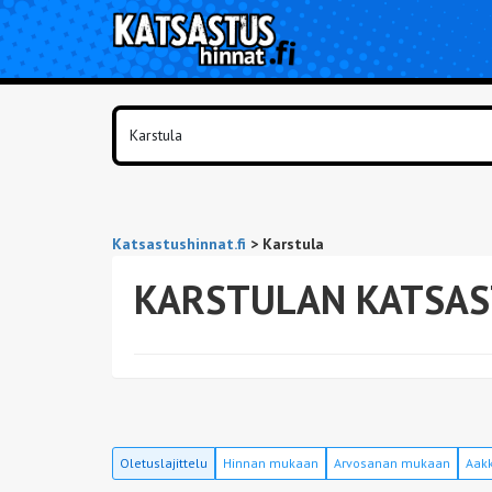
Katsastushinnat.fi
>
Karstula
KARSTULAN KATSAS
Oletuslajittelu
Hinnan mukaan
Arvosanan mukaan
Aakk