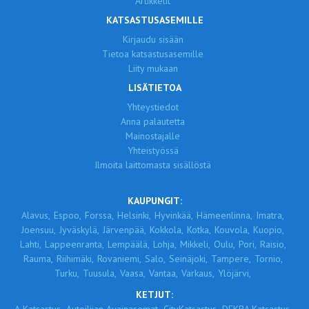
Artikkelit
KATSASTUSASEMILLE
Kirjaudu sisään
Tietoa katsastusasemille
Liity mukaan
LISÄTIETOA
Yhteystiedot
Anna palautetta
Mainostajalle
Yhteistyössä
Ilmoita laittomasta sisällöstä
KAUPUNGIT:
Alavus,
Espoo,
Forssa,
Helsinki,
Hyvinkää,
Hämeenlinna,
Imatra,
Joensuu,
Jyväskylä,
Järvenpää,
Kokkola,
Kotka,
Kouvola,
Kuopio,
Lahti,
Lappeenranta,
Lempäälä,
Lohja,
Mikkeli,
Oulu,
Pori,
Raisio,
Rauma,
Riihimäki,
Rovaniemi,
Salo,
Seinäjoki,
Tampere,
Tornio,
Turku,
Tuusula,
Vaasa,
Vantaa,
Varkaus,
Ylöjärvi,
KETJUT: