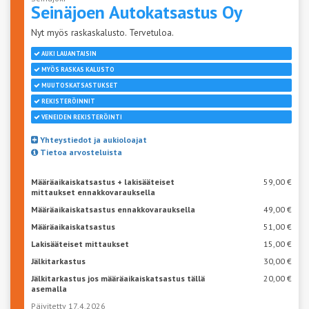
Seinäjoen
Autokatsastus Oy
Nyt myös raskaskalusto. Tervetuloa.
AUKI LAUANTAISIN
MYÖS RASKAS KALUSTO
MUUTOSKATSASTUKSET
REKISTERÖINNIT
VENEIDEN REKISTERÖINTI
Yhteystiedot ja aukioloajat
Tietoa arvosteluista
Määräaikaiskatsastus + lakisääteiset
59,00 €
mittaukset ennakkovarauksella
Määräaikaiskatsastus ennakkovarauksella
49,00 €
Määräaikaiskatsastus
51,00 €
Lakisääteiset mittaukset
15,00 €
Jälkitarkastus
30,00 €
Jälkitarkastus jos määräaikaiskatsastus tällä
20,00 €
asemalla
Päivitetty 17.4.2026