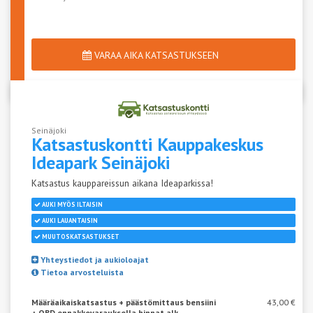
VARAA AIKA KATSASTUKSEEN
Seinäjoki
Katsastuskontti Kauppakeskus
Ideapark
Seinäjoki
Katsastus kauppareissun aikana Ideaparkissa!
AUKI MYÖS ILTAISIN
AUKI LAUANTAISIN
MUUTOSKATSASTUKSET
Yhteystiedot ja aukioloajat
Tietoa arvosteluista
Määräaikaiskatsastus + päästömittaus bensiini
43,00 €
+ OBD ennakkovarauksella hinnat alk.