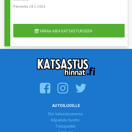
Päivitetty 28.2.2026
VARAA AIKA KATSASTUKSEEN
AUTOILIJOILLE
Etsi katsastusasema
Kilpailuta huolto
Tietopankki