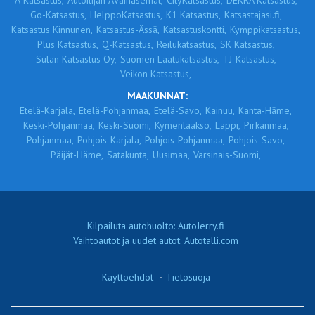
A-Katsastus,
Autoilijan Avainasemat,
CityKatsastus,
DEKRA Katsastus,
Go-Katsastus,
HelppoKatsastus,
K1 Katsastus,
Katsastajasi.fi,
Katsastus Kinnunen,
Katsastus-Ässä,
Katsastuskontti,
Kymppikatsastus,
Plus Katsastus,
Q-Katsastus,
Reilukatsastus,
SK Katsastus,
Sulan Katsastus Oy,
Suomen Laatukatsastus,
TJ-Katsastus,
Veikon Katsastus,
MAAKUNNAT:
Etelä-Karjala,
Etelä-Pohjanmaa,
Etelä-Savo,
Kainuu,
Kanta-Häme,
Keski-Pohjanmaa,
Keski-Suomi,
Kymenlaakso,
Lappi,
Pirkanmaa,
Pohjanmaa,
Pohjois-Karjala,
Pohjois-Pohjanmaa,
Pohjois-Savo,
Päijät-Häme,
Satakunta,
Uusimaa,
Varsinais-Suomi,
Kilpailuta autohuolto: AutoJerry.fi
Vaihtoautot ja uudet autot: Autotalli.com
Käyttöehdot
-
Tietosuoja