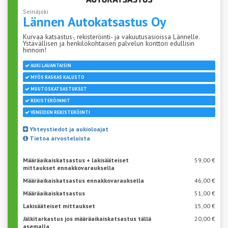
Seinäjoki
Lännen
Autokatsastus Oy
Kurvaa katsastus-, rekisteröinti- ja vakuutusasioissa Lännelle.
Ystävällisen ja henkilökohtaisen palvelun konttori edullisin
hinnoin!
AUKI LAUANTAISIN
MYÖS RASKAS KALUSTO
MUUTOSKATSASTUKSET
REKISTERÖINNIT
VENEIDEN REKISTERÖINTI
Yhteystiedot ja aukioloajat
Tietoa arvosteluista
Määräaikaiskatsastus + lakisääteiset
59,00 €
mittaukset ennakkovarauksella
Määräaikaiskatsastus ennakkovarauksella
46,00 €
Määräaikaiskatsastus
51,00 €
Lakisääteiset mittaukset
15,00 €
Jälkitarkastus jos määräaikaiskatsastus tällä
20,00 €
asemalla