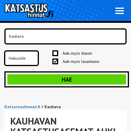
Toggl
naviga
Auki myös iltaisin
Auki myös lauantaisin
HAE
Katsastushinnat.fi
>
Kauhava
KAUHAVAN