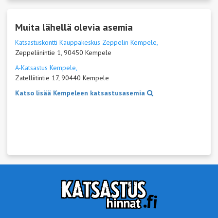
Muita lähellä olevia asemia
Katsastuskontti Kauppakeskus Zeppelin Kempele,
Zeppeliinintie 1, 90450 Kempele
A-Katsastus Kempele,
Zatelliitintie 17, 90440 Kempele
Katso lisää Kempeleen katsastusasemia