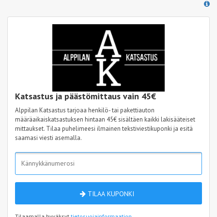
Katsastus ja päästömittaus vain 45€
Alppilan Katsastus tarjoaa henkilö- tai pakettiauton
määräaikaiskatsastuksen hintaan 45€ sisältäen kaikki lakisääteiset
mittaukset. Tilaa puhelimeesi ilmainen tekstiviestikuponki ja esitä
saamasi viesti asemalla.
TILAA KUPONKI
Tilaamalla hyväksyt
tietosuojainformaation