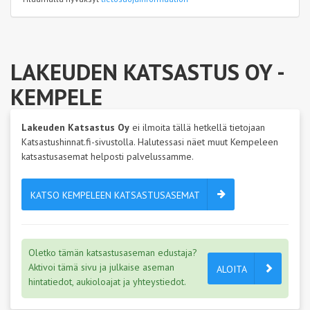
LAKEUDEN KATSASTUS OY
-
KEMPELE
Lakeuden Katsastus Oy
ei ilmoita tällä hetkellä tietojaan
Katsastushinnat.fi-sivustolla. Halutessasi näet muut Kempeleen
katsastusasemat helposti palvelussamme.
KATSO KEMPELEEN KATSASTUSASEMAT
Oletko tämän katsastusaseman edustaja?
Aktivoi tämä sivu ja julkaise aseman
ALOITA
hintatiedot, aukioloajat ja yhteystiedot.