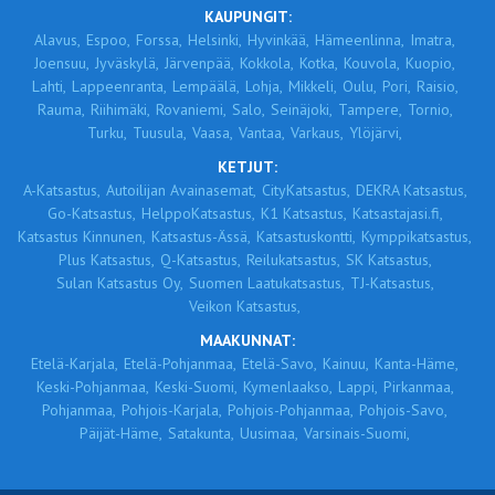
KAUPUNGIT:
Alavus,
Espoo,
Forssa,
Helsinki,
Hyvinkää,
Hämeenlinna,
Imatra,
Joensuu,
Jyväskylä,
Järvenpää,
Kokkola,
Kotka,
Kouvola,
Kuopio,
Lahti,
Lappeenranta,
Lempäälä,
Lohja,
Mikkeli,
Oulu,
Pori,
Raisio,
Rauma,
Riihimäki,
Rovaniemi,
Salo,
Seinäjoki,
Tampere,
Tornio,
Turku,
Tuusula,
Vaasa,
Vantaa,
Varkaus,
Ylöjärvi,
KETJUT:
A-Katsastus,
Autoilijan Avainasemat,
CityKatsastus,
DEKRA Katsastus,
Go-Katsastus,
HelppoKatsastus,
K1 Katsastus,
Katsastajasi.fi,
Katsastus Kinnunen,
Katsastus-Ässä,
Katsastuskontti,
Kymppikatsastus,
Plus Katsastus,
Q-Katsastus,
Reilukatsastus,
SK Katsastus,
Sulan Katsastus Oy,
Suomen Laatukatsastus,
TJ-Katsastus,
Veikon Katsastus,
MAAKUNNAT:
Etelä-Karjala,
Etelä-Pohjanmaa,
Etelä-Savo,
Kainuu,
Kanta-Häme,
Keski-Pohjanmaa,
Keski-Suomi,
Kymenlaakso,
Lappi,
Pirkanmaa,
Pohjanmaa,
Pohjois-Karjala,
Pohjois-Pohjanmaa,
Pohjois-Savo,
Päijät-Häme,
Satakunta,
Uusimaa,
Varsinais-Suomi,