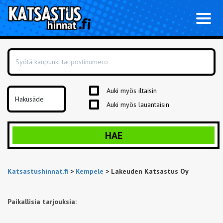
Toggl
naviga
Auki myös iltaisin
Auki myös lauantaisin
HAE
Katsastushinnat.fi
>
Kempele
>
Lakeuden Katsastus Oy
Paikallisia tarjouksia: