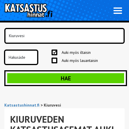
Toggl
naviga
Auki myös iltaisin
Auki myös lauantaisin
HAE
Katsastushinnat.fi
>
Kiuruvesi
KIURUVEDEN