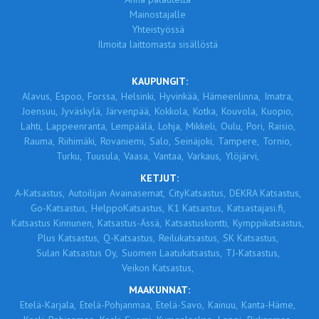
Mainostajalle
Yhteistyössä
Ilmoita laittomasta sisällöstä
KAUPUNGIT:
Alavus,
Espoo,
Forssa,
Helsinki,
Hyvinkää,
Hämeenlinna,
Imatra,
Joensuu,
Jyväskylä,
Järvenpää,
Kokkola,
Kotka,
Kouvola,
Kuopio,
Lahti,
Lappeenranta,
Lempäälä,
Lohja,
Mikkeli,
Oulu,
Pori,
Raisio,
Rauma,
Riihimäki,
Rovaniemi,
Salo,
Seinäjoki,
Tampere,
Tornio,
Turku,
Tuusula,
Vaasa,
Vantaa,
Varkaus,
Ylöjärvi,
KETJUT:
A-Katsastus,
Autoilijan Avainasemat,
CityKatsastus,
DEKRA Katsastus,
Go-Katsastus,
HelppoKatsastus,
K1 Katsastus,
Katsastajasi.fi,
Katsastus Kinnunen,
Katsastus-Ässä,
Katsastuskontti,
Kymppikatsastus,
Plus Katsastus,
Q-Katsastus,
Reilukatsastus,
SK Katsastus,
Sulan Katsastus Oy,
Suomen Laatukatsastus,
TJ-Katsastus,
Veikon Katsastus,
MAAKUNNAT:
Etelä-Karjala,
Etelä-Pohjanmaa,
Etelä-Savo,
Kainuu,
Kanta-Häme,