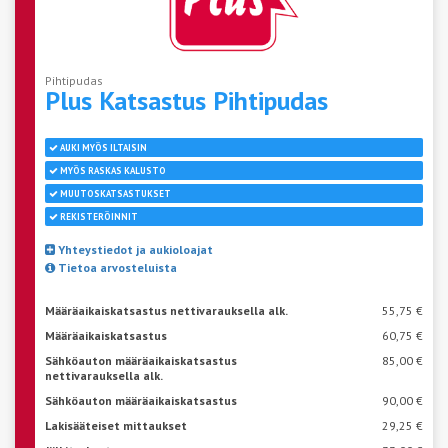
Pihtipudas
Plus Katsastus
Pihtipudas
AUKI MYÖS ILTAISIN
MYÖS RASKAS KALUSTO
MUUTOSKATSASTUKSET
REKISTERÖINNIT
Yhteystiedot ja aukioloajat
Tietoa arvosteluista
Määräaikaiskatsastus nettivarauksella alk.
55,75 €
Määräaikaiskatsastus
60,75 €
Sähköauton määräaikaiskatsastus
85,00 €
nettivarauksella alk.
Sähköauton määräaikaiskatsastus
90,00 €
Lakisääteiset mittaukset
29,25 €