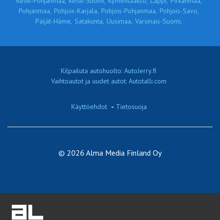
Keski-Pohjanmaa,
Keski-Suomi,
Kymenlaakso,
Lappi,
Pirkanmaa,
Pohjanmaa,
Pohjois-Karjala,
Pohjois-Pohjanmaa,
Pohjois-Savo,
Päijät-Häme,
Satakunta,
Uusimaa,
Varsinais-Suomi,
Kilpailuta autohuolto: AutoJerry.fi
Vaihtoautot ja uudet autot: Autotalli.com
Käyttöehdot
-
Tietosuoja
© 2026 Alma Media Finland Oy