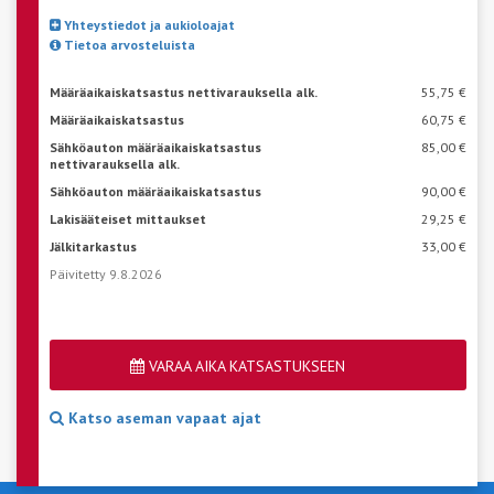
Yhteystiedot ja aukioloajat
Tietoa arvosteluista
Määräaikaiskatsastus nettivarauksella alk.
55,75 €
Määräaikaiskatsastus
60,75 €
Sähköauton määräaikaiskatsastus
85,00 €
nettivarauksella alk.
Sähköauton määräaikaiskatsastus
90,00 €
Lakisääteiset mittaukset
29,25 €
Jälkitarkastus
33,00 €
Päivitetty 9.8.2026
VARAA AIKA KATSASTUKSEEN
Katso aseman vapaat ajat