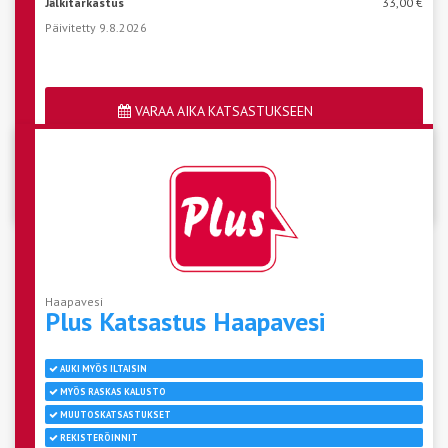
Jälkitarkastus
33,00 €
Päivitetty 9.8.2026
VARAA AIKA KATSASTUKSEEN
Katso aseman vapaat ajat
Haapavesi
Plus Katsastus
Haapavesi
AUKI MYÖS ILTAISIN
MYÖS RASKAS KALUSTO
MUUTOSKATSASTUKSET
REKISTERÖINNIT