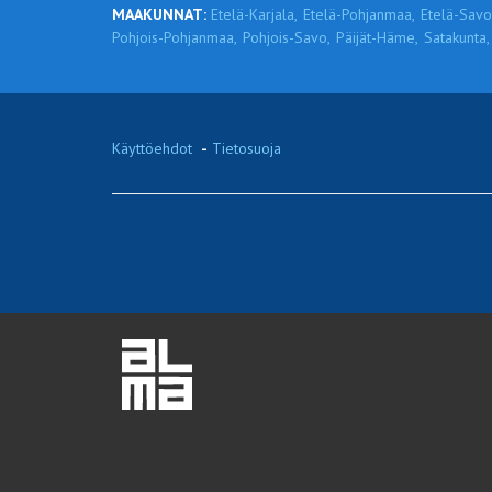
MAAKUNNAT:
Etelä-Karjala,
Etelä-Pohjanmaa,
Etelä-Savo
Pohjois-Pohjanmaa,
Pohjois-Savo,
Päijät-Häme,
Satakunta,
Käyttöehdot
-
Tietosuoja