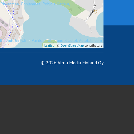
Pirkanmaa,
Pohjanmaa,
Pohjois-Karjala,
to: AutoJerry.fi
-
Vaihtoautot ja uudet autot: Autotalli.com
Leaflet
| ©
OpenStreetMap
contributors
© 2026 Alma Media Finland Oy