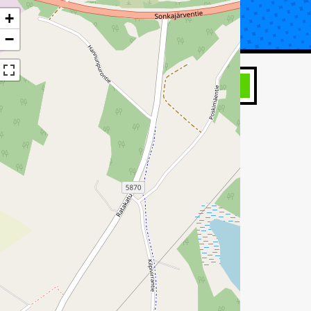
+
UTA KORJAUS
TIETOA KATSASTUKSESTA
−
HAE
INA