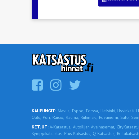
KAUPUNGIT:
Alavus,
Espoo,
Forssa,
Helsinki,
Hyvinkää,
H
Oulu,
Pori,
Raisio,
Rauma,
Riihimäki,
Rovaniemi,
Salo,
Sein
KETJUT:
A-Katsastus,
Autoilijan Avainasemat,
CityKatsastu
Kymppikatsastus,
Plus Katsastus,
Q-Katsastus,
Reilukatsast