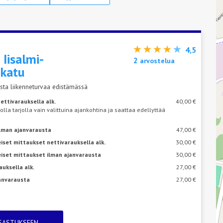
4,5
s
Iisalmi-
2
arvostelua
nkatu
sta liikenneturvaa edistämässä
ettivarauksella alk.
40,00 €
 olla tarjolla vain valittuina ajankohtina ja saattaa edellyttää
ilman ajanvarausta
47,00 €
iset mittaukset nettivarauksella alk.
30,00 €
eiset mittaukset ilman ajanvarausta
30,00 €
auksella alk.
27,00 €
janvarausta
27,00 €
TSASTUKSEEN