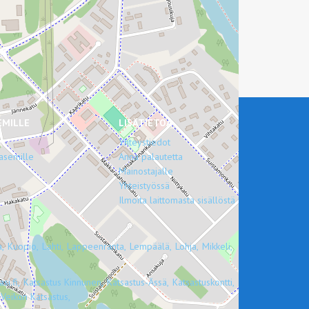
EMILLE
LISÄTIETOA
Yhteystiedot
asemille
Anna palautetta
Mainostajalle
Yhteistyössä
Ilmoita laittomasta sisällöstä
,
Kuopio,
Lahti,
Lappeenranta,
Lempäälä,
Lohja,
Mikkeli,
si.fi,
Katsastus Kinnunen,
Katsastus-Ässä,
Katsastuskontti,
Veikon Katsastus,