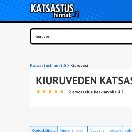
Katsastushinnat.fi
>
Kiuruvesi
KIURUVEDEN KATSA
|
2 arvostelua keskiarvolla 4.5
Oletuslajittelu
Hinnan mukaan
Arvosanan mukaan
Aakk