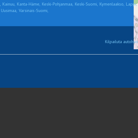
,
Kainuu,
Kanta-Häme,
Keski-Pohjanmaa,
Keski-Suomi,
Kymenlaakso,
Lappi,
Uusimaa,
Varsinais-Suomi,
Kilpailuta autohuol