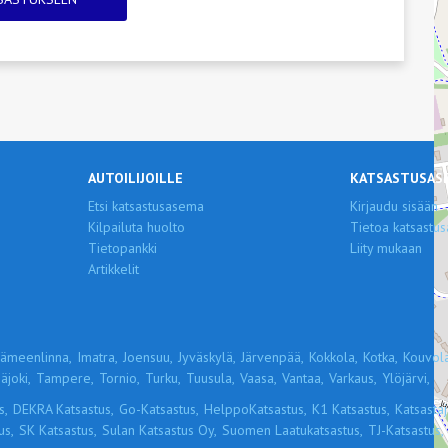
AUTOILIJOILLE
KATSASTUSAS
Etsi katsastusasema
Kirjaudu sisään
Kilpailuta huolto
Tietoa katsastus
Tietopankki
Liity mukaan
Artikkelit
ämeenlinna,
Imatra,
Joensuu,
Jyväskylä,
Järvenpää,
Kokkola,
Kotka,
Kouvola
äjoki,
Tampere,
Tornio,
Turku,
Tuusula,
Vaasa,
Vantaa,
Varkaus,
Ylöjärvi,
s,
DEKRA Katsastus,
Go-Katsastus,
HelppoKatsastus,
K1 Katsastus,
Katsastaja
us,
SK Katsastus,
Sulan Katsastus Oy,
Suomen Laatukatsastus,
TJ-Katsastus,