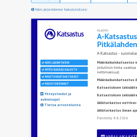
Näin järjestämme hakutuloksesi
Iisalmi
A-Katsastu
Pitkälahde
A-Katsastus - suomalai
Määräaikaiskatsastus n
AUKI LAUANTAISIN
(edullisin hinta saattaa
MYÖS RASKAS KALUSTO
nettimaksua)
MUUTOSKATSASTUKSET
Määräaikaiskatsastus 
REKISTERÖINNIT
Katsastuksen lakisääte
Yhteystiedot ja
Katsastuksen lakisäät
aukioloajat
Jälkitarkastus nettivar
Tietoa arvosteluista
Jälkitarkastus ilman a
Päivitetty 8.8.2026
VARAA AIKA KA