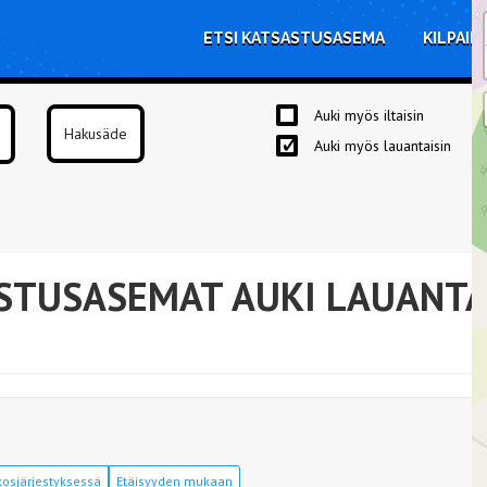
ETSI KATSASTUSASEMA
KILPAIL
Auki myös iltaisin
Auki myös lauantaisin
STUSASEMAT AUKI LAUANTA
osjärjestyksessä
Etäisyyden mukaan