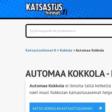
Katsastushinnat.fi
>
Kokkola
>
Automaa Kokkola
AUTOMAA KOKKOLA
-
Automaa Kokkola
ei ilmoita tällä hetkellä
näet muut Kokkolan katsastusasemat help
KATSO KOKKOLAN KATSASTUSASEMAT