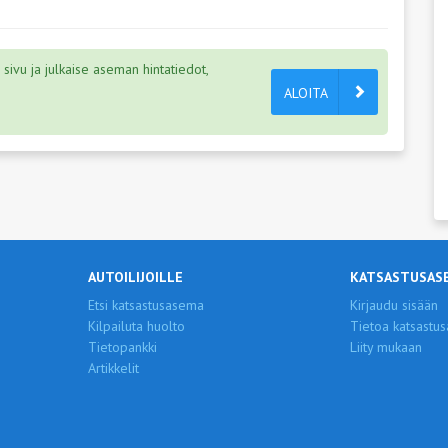
ivu ja julkaise aseman hintatiedot,
ALOITA
AUTOILIJOILLE
KATSASTUSAS
Etsi katsastusasema
Kirjaudu sisään
Kilpailuta huolto
Tietoa katsastus
Tietopankki
Liity mukaan
Artikkelit