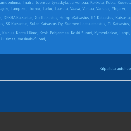
ämeenlinna,
Imatra,
Joensuu,
Jyväskylä,
Järvenpää,
Kokkola,
Kotka,
Kouvola
äjoki,
Tampere,
Tornio,
Turku,
Tuusula,
Vaasa,
Vantaa,
Varkaus,
Ylöjärvi,
s,
DEKRA Katsastus,
Go-Katsastus,
HelppoKatsastus,
K1 Katsastus,
Katsastaja
us,
SK Katsastus,
Sulan Katsastus Oy,
Suomen Laatukatsastus,
TJ-Katsastus,
,
Kainuu,
Kanta-Häme,
Keski-Pohjanmaa,
Keski-Suomi,
Kymenlaakso,
Lappi,
Uusimaa,
Varsinais-Suomi,
Kilpailuta autohuol