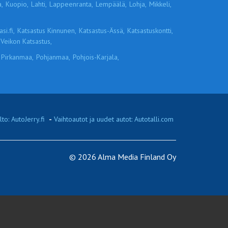
,
Kuopio,
Lahti,
Lappeenranta,
Lempäälä,
Lohja,
Mikkeli,
si.fi,
Katsastus Kinnunen,
Katsastus-Ässä,
Katsastuskontti,
Veikon Katsastus,
Pirkanmaa,
Pohjanmaa,
Pohjois-Karjala,
to: AutoJerry.fi
-
Vaihtoautot ja uudet autot: Autotalli.com
© 2026 Alma Media Finland Oy