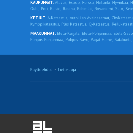
KAUPUNGIT:
Alavus,
Espoo,
Forssa,
Helsinki,
Hyvinkää,
H
Oulu,
Pori,
Raisio,
Rauma,
Riihimäki,
Rovaniemi,
Salo,
Sein
KETJUT:
A-Katsastus,
Autoilijan Avainasemat,
CityKatsastu
Kymppikatsastus,
Plus Katsastus,
Q-Katsastus,
Reilukatsast
MAAKUNNAT:
Etelä-Karjala,
Etelä-Pohjanmaa,
Etelä-Savo
Pohjois-Pohjanmaa,
Pohjois-Savo,
Päijät-Häme,
Satakunta,
Käyttöehdot
-
Tietosuoja