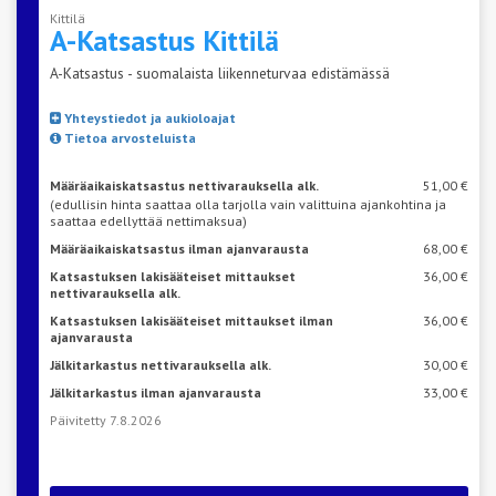
Kittilä
A-Katsastus
Kittilä
A-Katsastus - suomalaista liikenneturvaa edistämässä
Yhteystiedot ja aukioloajat
Tietoa arvosteluista
Määräaikaiskatsastus nettivarauksella alk.
51,00 €
(edullisin hinta saattaa olla tarjolla vain valittuina ajankohtina ja
saattaa edellyttää nettimaksua)
Määräaikaiskatsastus ilman ajanvarausta
68,00 €
Katsastuksen lakisääteiset mittaukset
36,00 €
nettivarauksella alk.
Katsastuksen lakisääteiset mittaukset ilman
36,00 €
ajanvarausta
Jälkitarkastus nettivarauksella alk.
30,00 €
Jälkitarkastus ilman ajanvarausta
33,00 €
Päivitetty 7.8.2026