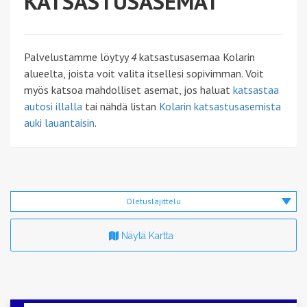
KATSASTUSASEMAT
Palvelustamme löytyy
4
katsastusasemaa Kolarin
alueelta, joista voit valita itsellesi sopivimman. Voit
myös katsoa mahdolliset asemat, jos haluat
katsastaa
autosi illalla
tai nähdä listan
Kolarin katsastusasemista
auki lauantaisin
.
Oletuslajittelu
Näytä Kartta