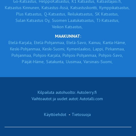
Go-Katsastus,
HelppoKatsastus,
K1 Katsastus,
Katsastajasi.fi,
Katsastus Kinnunen,
Katsastus-Ässä,
Katsastuskontti,
Kymppikatsastus,
Plus Katsastus,
Q-Katsastus,
Reilukatsastus,
SK Katsastus,
Sulan Katsastus Oy,
Suomen Laatukatsastus,
TJ-Katsastus,
Veikon Katsastus,
MAAKUNNAT:
Etelä-Karjala,
Etelä-Pohjanmaa,
Etelä-Savo,
Kainuu,
Kanta-Häme,
Keski-Pohjanmaa,
Keski-Suomi,
Kymenlaakso,
Lappi,
Pirkanmaa,
Pohjanmaa,
Pohjois-Karjala,
Pohjois-Pohjanmaa,
Pohjois-Savo,
Päijät-Häme,
Satakunta,
Uusimaa,
Varsinais-Suomi,
Kilpailuta autohuolto: AutoJerry.fi
Vaihtoautot ja uudet autot: Autotalli.com
Käyttöehdot
-
Tietosuoja