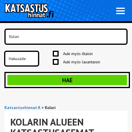
Toggl
naviga
Auki myös iltaisin
Auki myös lauantaisin
HAE
Katsastushinnat.fi
>
Kolari
KOLARIN ALUEEN