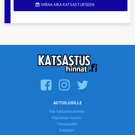
VARAA AIKA KATSASTUKSEEN
AUTOILIJOILLE
Etsi katsastusasema
Kilpailuta huolto
Tietopankki
Artikkelit