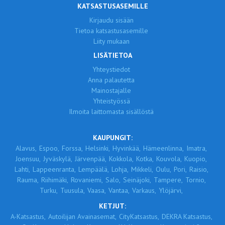
KATSASTUSASEMILLE
Kirjaudu sisään
Tietoa katsastusasemille
Liity mukaan
LISÄTIETOA
Yhteystiedot
Anna palautetta
Mainostajalle
Yhteistyössä
Ilmoita laittomasta sisällöstä
KAUPUNGIT:
Alavus,
Espoo,
Forssa,
Helsinki,
Hyvinkää,
Hämeenlinna,
Imatra,
Joensuu,
Jyväskylä,
Järvenpää,
Kokkola,
Kotka,
Kouvola,
Kuopio,
Lahti,
Lappeenranta,
Lempäälä,
Lohja,
Mikkeli,
Oulu,
Pori,
Raisio,
Rauma,
Riihimäki,
Rovaniemi,
Salo,
Seinäjoki,
Tampere,
Tornio,
Turku,
Tuusula,
Vaasa,
Vantaa,
Varkaus,
Ylöjärvi,
KETJUT:
A-Katsastus,
Autoilijan Avainasemat,
CityKatsastus,
DEKRA Katsastus,