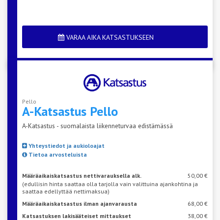
VARAA AIKA KATSASTUKSEEN
Pello
A-Katsastus
Pello
A-Katsastus - suomalaista liikenneturvaa edistämässä
Yhteystiedot ja aukioloajat
Tietoa arvosteluista
Määräaikaiskatsastus nettivarauksella alk.
50,00 €
(edullisin hinta saattaa olla tarjolla vain valittuina ajankohtina ja
saattaa edellyttää nettimaksua)
Määräaikaiskatsastus ilman ajanvarausta
68,00 €
Katsastuksen lakisääteiset mittaukset
38,00 €