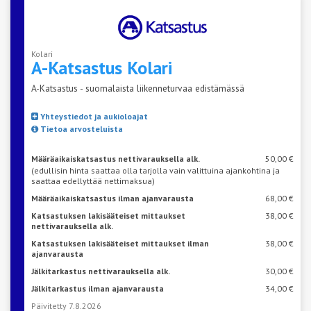
Kolari
A-Katsastus
Kolari
A-Katsastus - suomalaista liikenneturvaa edistämässä
Yhteystiedot ja aukioloajat
Tietoa arvosteluista
Määräaikaiskatsastus nettivarauksella alk.
50,00 €
(edullisin hinta saattaa olla tarjolla vain valittuina ajankohtina ja
saattaa edellyttää nettimaksua)
Määräaikaiskatsastus ilman ajanvarausta
68,00 €
Katsastuksen lakisääteiset mittaukset
38,00 €
nettivarauksella alk.
Katsastuksen lakisääteiset mittaukset ilman
38,00 €
ajanvarausta
Jälkitarkastus nettivarauksella alk.
30,00 €
Jälkitarkastus ilman ajanvarausta
34,00 €
Päivitetty 7.8.2026