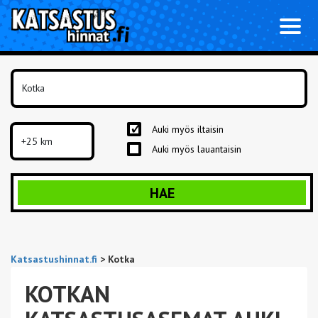
Toggl
naviga
Auki myös iltaisin
Auki myös lauantaisin
HAE
Katsastushinnat.fi
>
Kotka
KOTKAN