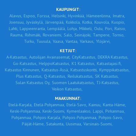
KAUPUNGIT:
Alavus,
Espoo,
Forssa,
Helsinki,
Hyvinkää,
Hämeenlinna,
Imatra,
Joensuu,
Jyväskylä,
Järvenpää,
Kokkola,
Kotka,
Kouvola,
Kuopio,
Lahti,
Lappeenranta,
Lempäälä,
Lohja,
Mikkeli,
Oulu,
Pori,
Raisio,
Rauma,
Riihimäki,
Rovaniemi,
Salo,
Seinäjoki,
Tampere,
Tornio,
Turku,
Tuusula,
Vaasa,
Vantaa,
Varkaus,
Ylöjärvi,
KETJUT:
A-Katsastus,
Autoilijan Avainasemat,
CityKatsastus,
DEKRA Katsastus,
Go-Katsastus,
HelppoKatsastus,
K1 Katsastus,
Katsastajasi.fi,
Katsastus Kinnunen,
Katsastus-Ässä,
Katsastuskontti,
Kymppikatsastus,
Plus Katsastus,
Q-Katsastus,
Reilukatsastus,
SK Katsastus,
Sulan Katsastus Oy,
Suomen Laatukatsastus,
TJ-Katsastus,
Veikon Katsastus,
MAAKUNNAT:
Etelä-Karjala,
Etelä-Pohjanmaa,
Etelä-Savo,
Kainuu,
Kanta-Häme,
Keski-Pohjanmaa,
Keski-Suomi,
Kymenlaakso,
Lappi,
Pirkanmaa,
Pohjanmaa,
Pohjois-Karjala,
Pohjois-Pohjanmaa,
Pohjois-Savo,
Päijät-Häme,
Satakunta,
Uusimaa,
Varsinais-Suomi,