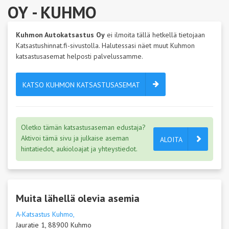
OY
- KUHMO
Kuhmon Autokatsastus Oy
ei ilmoita tällä hetkellä tietojaan
Katsastushinnat.fi-sivustolla. Halutessasi näet muut Kuhmon
katsastusasemat helposti palvelussamme.
KATSO KUHMON KATSASTUSASEMAT
Oletko tämän katsastusaseman edustaja?
Aktivoi tämä sivu ja julkaise aseman
ALOITA
hintatiedot, aukioloajat ja yhteystiedot.
Muita lähellä olevia asemia
A-Katsastus Kuhmo,
Jauratie 1, 88900 Kuhmo