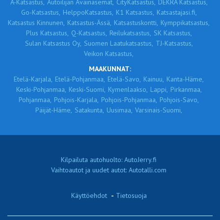
A-Katsastus,
Autoilijan Avainasemat,
CityKatsastus,
DEKRA Katsastus,
Go-Katsastus,
HelppoKatsastus,
K1 Katsastus,
Katsastajasi.fi,
Katsastus Kinnunen,
Katsastus-Ässä,
Katsastuskontti,
Kymppikatsastus,
Plus Katsastus,
Q-Katsastus,
Reilukatsastus,
SK Katsastus,
Sulan Katsastus Oy,
Suomen Laatukatsastus,
TJ-Katsastus,
Veikon Katsastus,
MAAKUNNAT:
Etelä-Karjala,
Etelä-Pohjanmaa,
Etelä-Savo,
Kainuu,
Kanta-Häme,
Keski-Pohjanmaa,
Keski-Suomi,
Kymenlaakso,
Lappi,
Pirkanmaa,
Pohjanmaa,
Pohjois-Karjala,
Pohjois-Pohjanmaa,
Pohjois-Savo,
Päijät-Häme,
Satakunta,
Uusimaa,
Varsinais-Suomi,
Kilpailuta autohuolto: AutoJerry.fi
Vaihtoautot ja uudet autot: Autotalli.com
Käyttöehdot
-
Tietosuoja