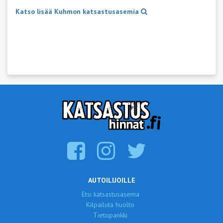
Katso lisää Kuhmon katsastusasemia
AUTOILIJOILLE
Etsi katsastusasema
Kilpailuta huolto
Tietopankki