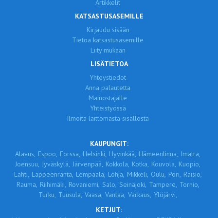
Artikkelit
KATSASTUSASEMILLE
Kirjaudu sisään
Tietoa katsastusasemille
Liity mukaan
LISÄTIETOA
Yhteystiedot
Anna palautetta
Mainostajalle
Yhteistyössä
Ilmoita laittomasta sisällöstä
KAUPUNGIT:
Alavus,
Espoo,
Forssa,
Helsinki,
Hyvinkää,
Hämeenlinna,
Imatra,
Joensuu,
Jyväskylä,
Järvenpää,
Kokkola,
Kotka,
Kouvola,
Kuopio,
Lahti,
Lappeenranta,
Lempäälä,
Lohja,
Mikkeli,
Oulu,
Pori,
Raisio,
Rauma,
Riihimäki,
Rovaniemi,
Salo,
Seinäjoki,
Tampere,
Tornio,
Turku,
Tuusula,
Vaasa,
Vantaa,
Varkaus,
Ylöjärvi,
KETJUT: