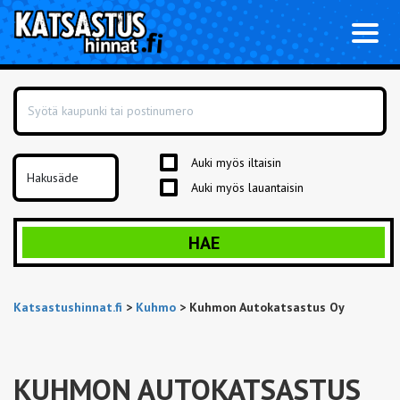
Toggl
naviga
Auki myös iltaisin
Auki myös lauantaisin
HAE
Katsastushinnat.fi
>
Kuhmo
>
Kuhmon Autokatsastus Oy
KUHMON AUTOKATSASTUS