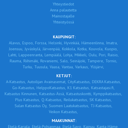
Yhteystiedot
Anna palautetta
Mainostajalle
Yhteistyössä
KAUPUNGIT:
Alavus,
Espoo,
Forssa,
Helsinki,
Hyvinkää,
Hämeenlinna,
Imatra,
Joensuu,
Jyväskylä,
Järvenpää,
Kokkola,
Kotka,
Kouvola,
Kuopio,
Lahti,
Lappeenranta,
Lempäälä,
Lohja,
Mikkeli,
Oulu,
Pori,
Raisio,
Rauma,
Riihimäki,
Rovaniemi,
Salo,
Seinäjoki,
Tampere,
Tornio,
Turku,
Tuusula,
Vaasa,
Vantaa,
Varkaus,
Ylöjärvi,
KETJUT:
A-Katsastus,
Autoilijan Avainasemat,
CityKatsastus,
DEKRA Katsastus,
Go-Katsastus,
HelppoKatsastus,
K1 Katsastus,
Katsastajasi.fi,
Katsastus Kinnunen,
Katsastus-Ässä,
Katsastuskontti,
Kymppikatsastus,
Plus Katsastus,
Q-Katsastus,
Reilukatsastus,
SK Katsastus,
Sulan Katsastus Oy,
Suomen Laatukatsastus,
TJ-Katsastus,
Veikon Katsastus,
MAAKUNNAT:
Etelä-Karjala,
Etelä-Pohjanmaa,
Etelä-Savo,
Kainuu,
Kanta-Häme,