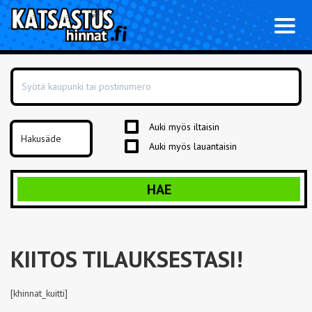
Toggl
naviga
Auki myös iltaisin
Auki myös lauantaisin
HAE
KIITOS TILAUKSESTASI!
[khinnat_kuitti]