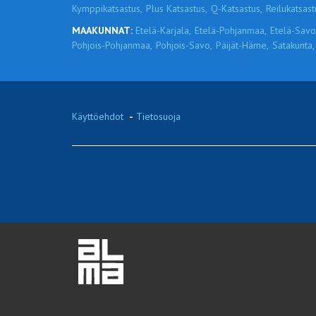
Kymppikatsastus,
Plus Katsastus,
Q-Katsastus,
Reilukatsast
MAAKUNNAT:
Etelä-Karjala,
Etelä-Pohjanmaa,
Etelä-Savo
Pohjois-Pohjanmaa,
Pohjois-Savo,
Päijät-Häme,
Satakunta,
Käyttöehdot
-
Tietosuoja