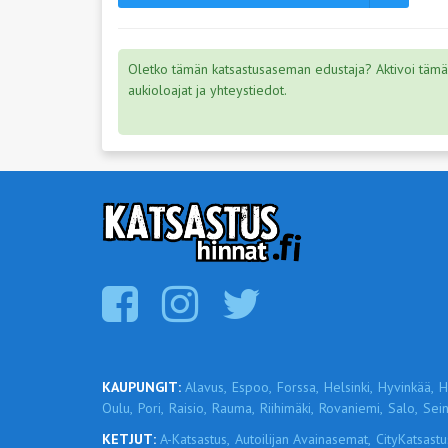
Oletko tämän katsastusaseman edustaja? Aktivoi tämä s
aukioloajat ja yhteystiedot.
KAUPUNGIT:
Alavus,
Espoo,
Forssa,
Helsinki,
Hyvinkää,
H
Oulu,
Pori,
Raisio,
Rauma,
Riihimäki,
Rovaniemi,
Salo,
Sein
KETJUT:
A-Katsastus,
Autoilijan Avainasemat,
CityKatsastu