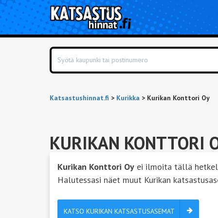
Katsastushinnat.fi
>
Kurikka
>
Kurikan Konttori Oy
KURIKAN KONTTORI 
Kurikan Konttori Oy
ei ilmoita tällä hetkel
Halutessasi näet muut Kurikan katsastusa
KATSO KURIKAN KATSASTUSASEMAT