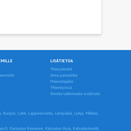
EMILLE
LISÄTIETOA
Yhteystiedot
asemille
Anna palautetta
Mainostajalle
Yhteistyössä
Ilmoita laittomasta sisällöstä
,
Kuopio,
Lahti,
Lappeenranta,
Lempäälä,
Lohja,
Mikkeli,
si.fi,
Katsastus Kinnunen,
Katsastus-Ässä,
Katsastuskontti,