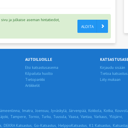
ivu ja julkaise aseman hintatiedot,
ALOITA
AUTOILIJOILLE
KATSASTUSAS
Etsi katsastusasema
Kirjaudu sisään
Kilpailuta huolto
Tietoa katsastus
Tietopankki
Liity mukaan
Artikkelit
ämeenlinna,
Imatra,
Joensuu,
Jyväskylä,
Järvenpää,
Kokkola,
Kotka,
Kouvola
äjoki,
Tampere,
Tornio,
Turku,
Tuusula,
Vaasa,
Vantaa,
Varkaus,
Ylöjärvi,
s,
DEKRA Katsastus,
Go-Katsastus,
HelppoKatsastus,
K1 Katsastus,
Katsastaja