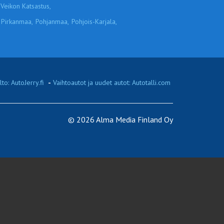
Veikon Katsastus,
Pirkanmaa,
Pohjanmaa,
Pohjois-Karjala,
to: AutoJerry.fi
-
Vaihtoautot ja uudet autot: Autotalli.com
© 2026 Alma Media Finland Oy