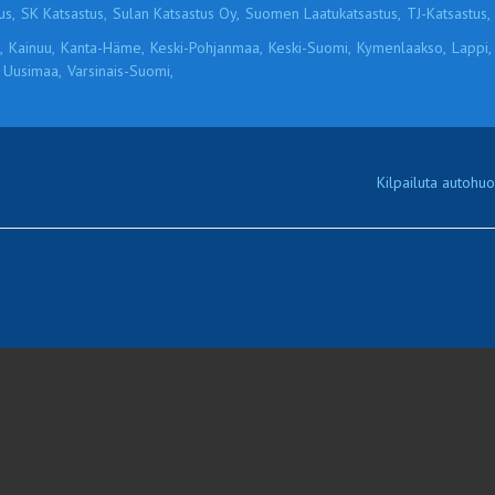
us,
SK Katsastus,
Sulan Katsastus Oy,
Suomen Laatukatsastus,
TJ-Katsastus,
,
Kainuu,
Kanta-Häme,
Keski-Pohjanmaa,
Keski-Suomi,
Kymenlaakso,
Lappi,
Uusimaa,
Varsinais-Suomi,
Kilpailuta autohuol