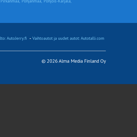
Pirkanmaa,
Pohjanmaa,
Pohjois-Karjala,
to: AutoJerry.fi
-
Vaihtoautot ja uudet autot: Autotalli.com
© 2026 Alma Media Finland Oy