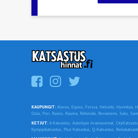
KAUPUNGIT:
Alavus,
Espoo,
Forssa,
Helsinki,
Hyvinkää,
H
Oulu,
Pori,
Raisio,
Rauma,
Riihimäki,
Rovaniemi,
Salo,
Sein
KETJUT:
A-Katsastus,
Autoilijan Avainasemat,
CityKatsastu
Kymppikatsastus,
Plus Katsastus,
Q-Katsastus,
Reilukatsast