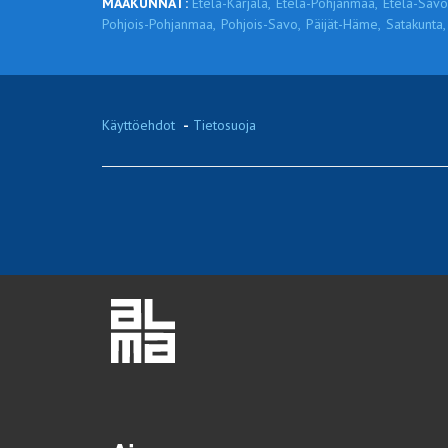
MAAKUNNAT:
Etelä-Karjala,
Etelä-Pohjanmaa,
Etelä-Savo
Pohjois-Pohjanmaa,
Pohjois-Savo,
Päijät-Häme,
Satakunta,
Käyttöehdot
-
Tietosuoja