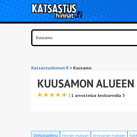
Katsastushinnat.fi
>
Kuusamo
KUUSAMON ALUEEN
|
1 arvostelua keskiarvolla 5
Oletuslajittelu
Hinnan mukaan
Arvosanan mukaan
Aakk