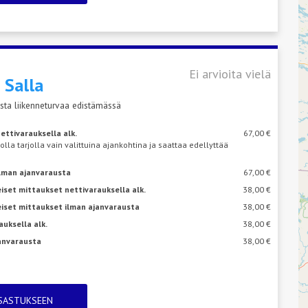
Ei arvioita vielä
s
Salla
sta liikenneturvaa edistämässä
ettivarauksella alk.
67,00 €
 olla tarjolla vain valittuina ajankohtina ja saattaa edellyttää
ilman ajanvarausta
67,00 €
iset mittaukset nettivarauksella alk.
38,00 €
eiset mittaukset ilman ajanvarausta
38,00 €
auksella alk.
38,00 €
janvarausta
38,00 €
TSASTUKSEEN