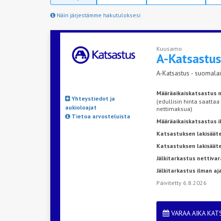
Näin järjestämme hakutuloksesi
Kuusamo
A-Katsastu
A-Katsastus - suomalai
Määräaikaiskatsastus n
Yhteystiedot ja
(edullisin hinta saattaa
aukioloajat
nettimaksua)
Tietoa arvosteluista
Määräaikaiskatsastus 
Katsastuksen lakisääte
Katsastuksen lakisäät
Jälkitarkastus nettivar
Jälkitarkastus ilman a
Päivitetty 6.8.2026
VARAA AIKA KA