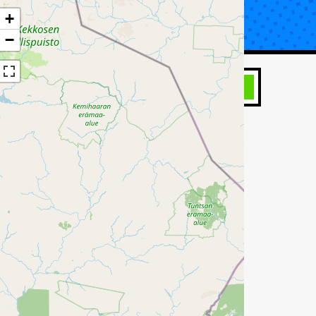
+
UTA KORJAUS
TIETOA KATSASTUKSESTA
−
HAE