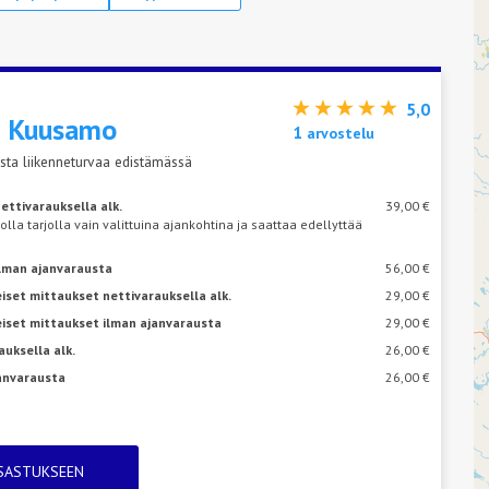
5,0
s
Kuusamo
1
arvostelu
sta liikenneturvaa edistämässä
ettivarauksella alk.
39,00 €
 olla tarjolla vain valittuina ajankohtina ja saattaa edellyttää
ilman ajanvarausta
56,00 €
iset mittaukset nettivarauksella alk.
29,00 €
eiset mittaukset ilman ajanvarausta
29,00 €
auksella alk.
26,00 €
janvarausta
26,00 €
TSASTUKSEEN