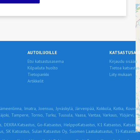
AUTOILIJOILLE
KATSASTUSAS
Etsi katsastusasema
Kirjaudu sisään
Kilpailuta huolto
Tietoa katsastus
Tietopankki
Liity mukaan
Artikkelit
ämeenlinna,
Imatra,
Joensuu,
Jyväskylä,
Järvenpää,
Kokkola,
Kotka,
Kouvola
äjoki,
Tampere,
Tornio,
Turku,
Tuusula,
Vaasa,
Vantaa,
Varkaus,
Ylöjärvi,
s,
DEKRA Katsastus,
Go-Katsastus,
HelppoKatsastus,
K1 Katsastus,
Katsastaja
us,
SK Katsastus,
Sulan Katsastus Oy,
Suomen Laatukatsastus,
TJ-Katsastus,