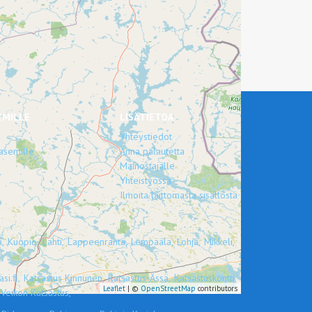
EMILLE
LISÄTIETOA
Yhteystiedot
asemille
Anna palautetta
Mainostajalle
Yhteistyössä
Ilmoita laittomasta sisällöstä
,
Kuopio,
Lahti,
Lappeenranta,
Lempäälä,
Lohja,
Mikkeli,
si.fi,
Katsastus Kinnunen,
Katsastus-Ässä,
Katsastuskontti,
Leaflet
| ©
OpenStreetMap
contributors
Veikon Katsastus,