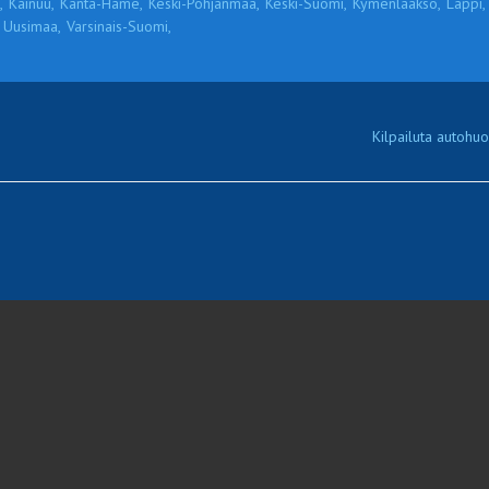
,
Kainuu,
Kanta-Häme,
Keski-Pohjanmaa,
Keski-Suomi,
Kymenlaakso,
Lappi,
Uusimaa,
Varsinais-Suomi,
Kilpailuta autohuol