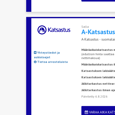
Salla
A-Katsastu
A-Katsastus - suomalai
Määräaikaiskatsastus n
Yhteystiedot ja
(edullisin hinta saattaa
aukioloajat
nettimaksua)
Tietoa arvosteluista
Määräaikaiskatsastus 
Katsastuksen lakisääte
Katsastuksen lakisäät
Jälkitarkastus nettivar
Jälkitarkastus ilman a
Päivitetty 6.8.2026
VARAA AIKA KA