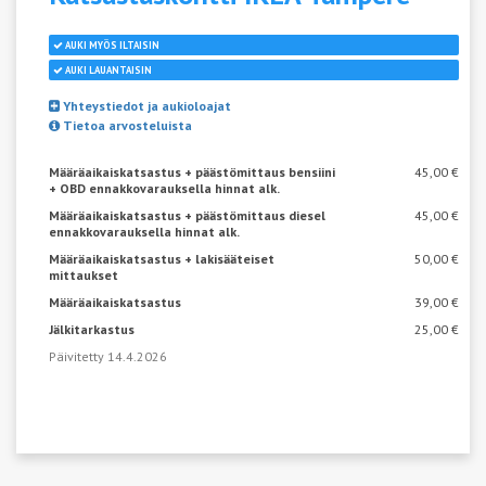
AUKI MYÖS ILTAISIN
AUKI LAUANTAISIN
Yhteystiedot ja aukioloajat
Tietoa arvosteluista
Määräaikaiskatsastus + päästömittaus bensiini
45,00 €
+ OBD ennakkovarauksella hinnat alk.
Määräaikaiskatsastus + päästömittaus diesel
45,00 €
ennakkovarauksella hinnat alk.
Määräaikaiskatsastus + lakisääteiset
50,00 €
mittaukset
Määräaikaiskatsastus
39,00 €
Jälkitarkastus
25,00 €
Päivitetty 14.4.2026