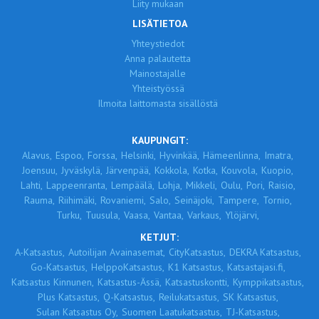
Liity mukaan
LISÄTIETOA
Yhteystiedot
Anna palautetta
Mainostajalle
Yhteistyössä
Ilmoita laittomasta sisällöstä
KAUPUNGIT:
Alavus,
Espoo,
Forssa,
Helsinki,
Hyvinkää,
Hämeenlinna,
Imatra,
Joensuu,
Jyväskylä,
Järvenpää,
Kokkola,
Kotka,
Kouvola,
Kuopio,
Lahti,
Lappeenranta,
Lempäälä,
Lohja,
Mikkeli,
Oulu,
Pori,
Raisio,
Rauma,
Riihimäki,
Rovaniemi,
Salo,
Seinäjoki,
Tampere,
Tornio,
Turku,
Tuusula,
Vaasa,
Vantaa,
Varkaus,
Ylöjärvi,
KETJUT:
A-Katsastus,
Autoilijan Avainasemat,
CityKatsastus,
DEKRA Katsastus,
Go-Katsastus,
HelppoKatsastus,
K1 Katsastus,
Katsastajasi.fi,
Katsastus Kinnunen,
Katsastus-Ässä,
Katsastuskontti,
Kymppikatsastus,
Plus Katsastus,
Q-Katsastus,
Reilukatsastus,
SK Katsastus,
Sulan Katsastus Oy,
Suomen Laatukatsastus,
TJ-Katsastus,