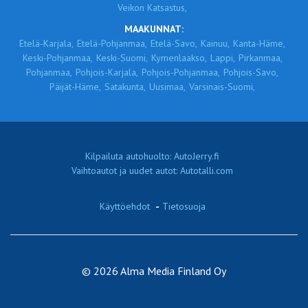
Veikon Katsastus,
MAAKUNNAT:
Etelä-Karjala,
Etelä-Pohjanmaa,
Etelä-Savo,
Kainuu,
Kanta-Häme,
Keski-Pohjanmaa,
Keski-Suomi,
Kymenlaakso,
Lappi,
Pirkanmaa,
Pohjanmaa,
Pohjois-Karjala,
Pohjois-Pohjanmaa,
Pohjois-Savo,
Päijät-Häme,
Satakunta,
Uusimaa,
Varsinais-Suomi,
Kilpailuta autohuolto: AutoJerry.fi
Vaihtoautot ja uudet autot: Autotalli.com
Käyttöehdot
-
Tietosuoja
© 2026 Alma Media Finland Oy