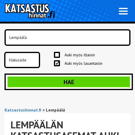
Toggl
naviga
Auki myös iltaisin
Auki myös lauantaisin
HAE
Katsastushinnat.fi
>
Lempäälä
LEMPÄÄLÄN