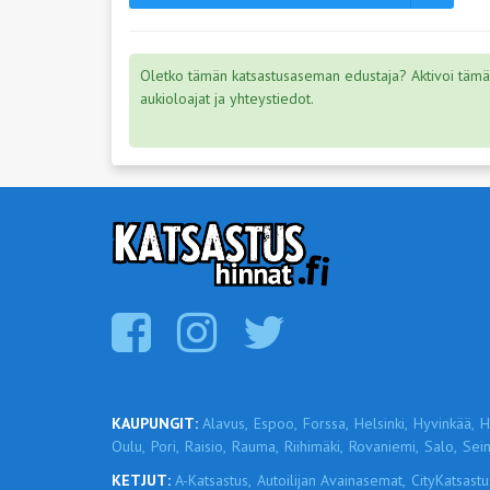
Oletko tämän katsastusaseman edustaja? Aktivoi tämä s
aukioloajat ja yhteystiedot.
KAUPUNGIT:
Alavus,
Espoo,
Forssa,
Helsinki,
Hyvinkää,
H
Oulu,
Pori,
Raisio,
Rauma,
Riihimäki,
Rovaniemi,
Salo,
Sein
KETJUT:
A-Katsastus,
Autoilijan Avainasemat,
CityKatsastu