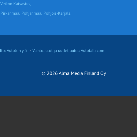
Veikon Katsastus,
Pirkanmaa,
Pohjanmaa,
Pohjois-Karjala,
to: AutoJerry.fi
-
Vaihtoautot ja uudet autot: Autotalli.com
© 2026 Alma Media Finland Oy