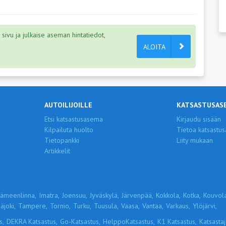
ivu ja julkaise aseman hintatiedot,
ALOITA
AUTOILIJOILLE
KATSASTUSAS
Etsi katsastusasema
Kirjaudu sisään
Kilpailuta huolto
Tietoa katsastus
Tietopankki
Liity mukaan
Artikkelit
ämeenlinna,
Imatra,
Joensuu,
Jyväskylä,
Järvenpää,
Kokkola,
Kotka,
Kouvola
äjoki,
Tampere,
Tornio,
Turku,
Tuusula,
Vaasa,
Vantaa,
Varkaus,
Ylöjärvi,
s,
DEKRA Katsastus,
Go-Katsastus,
HelppoKatsastus,
K1 Katsastus,
Katsastaja