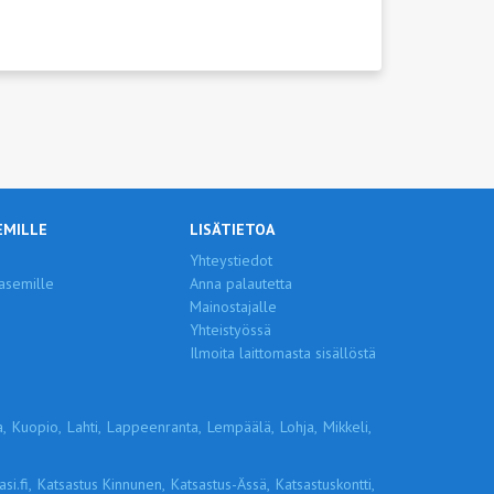
EMILLE
LISÄTIETOA
Yhteystiedot
asemille
Anna palautetta
Mainostajalle
Yhteistyössä
Ilmoita laittomasta sisällöstä
,
Kuopio,
Lahti,
Lappeenranta,
Lempäälä,
Lohja,
Mikkeli,
si.fi,
Katsastus Kinnunen,
Katsastus-Ässä,
Katsastuskontti,