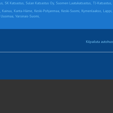
us,
SK Katsastus,
Sulan Katsastus Oy,
Suomen Laatukatsastus,
TJ-Katsastus,
,
Kainuu,
Kanta-Häme,
Keski-Pohjanmaa,
Keski-Suomi,
Kymenlaakso,
Lappi,
Uusimaa,
Varsinais-Suomi,
Kilpailuta autohuol