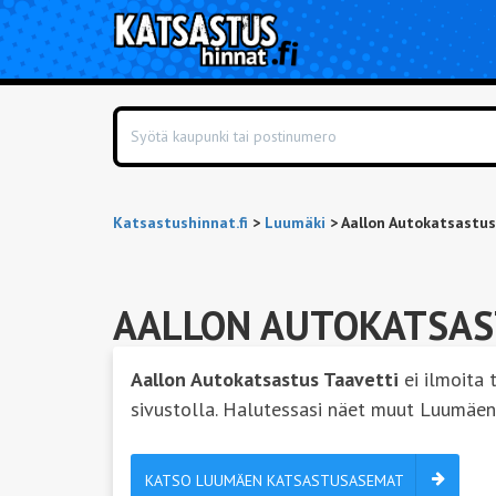
Katsastushinnat.fi
>
Luumäki
>
Aallon Autokatsastus
AALLON AUTOKATSAS
Aallon Autokatsastus Taavetti
ei ilmoita 
sivustolla. Halutessasi näet muut Luumäe
KATSO LUUMÄEN KATSASTUSASEMAT