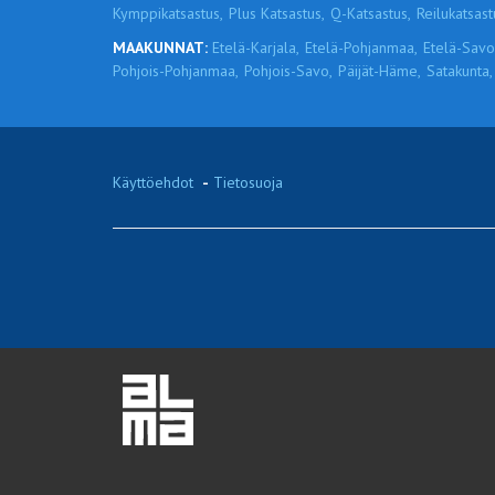
Kymppikatsastus,
Plus Katsastus,
Q-Katsastus,
Reilukatsast
MAAKUNNAT:
Etelä-Karjala,
Etelä-Pohjanmaa,
Etelä-Savo
Pohjois-Pohjanmaa,
Pohjois-Savo,
Päijät-Häme,
Satakunta,
Käyttöehdot
-
Tietosuoja