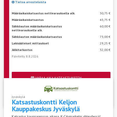
Tietoa arvosteluista
Määräaikaiskatsastus nettivarauksella alk.
30,75 €
Määräaikaiskatsastus
43,75 €
Sähköauton määräaikaiskatsastus
60,00 €
nettivarauksella alk.
Sähköauton määräaikaiskatsastus
73,00 €
Lakisääteiset mittaukset
29,25 €
Jälkitarkastus
32,00 €
Päivitetty 8.8.2026
VARAA AIKA KATSASTUKSEEN
Katso aseman vapaat ajat
Jyväskylä
Katsastuskontti Keljon
Kauppakeskus
Jyväskylä
Katsastus kauppareissun aikana, K-Citymarketin yhteydessä!