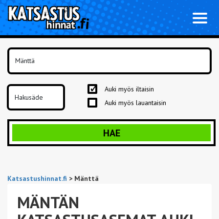
Toggl
naviga
Auki myös iltaisin
Auki myös lauantaisin
HAE
Katsastushinnat.fi
>
Mänttä
MÄNTÄN