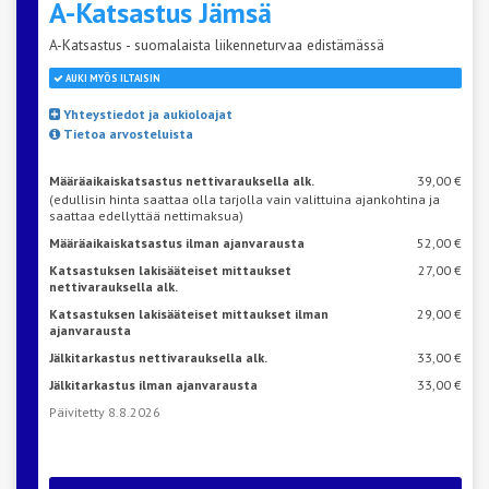
A-Katsastus
Jämsä
A-Katsastus - suomalaista liikenneturvaa edistämässä
AUKI MYÖS ILTAISIN
Yhteystiedot ja aukioloajat
Tietoa arvosteluista
Määräaikaiskatsastus nettivarauksella alk.
39,00 €
(edullisin hinta saattaa olla tarjolla vain valittuina ajankohtina ja
saattaa edellyttää nettimaksua)
Määräaikaiskatsastus ilman ajanvarausta
52,00 €
Katsastuksen lakisääteiset mittaukset
27,00 €
nettivarauksella alk.
Katsastuksen lakisääteiset mittaukset ilman
29,00 €
ajanvarausta
Jälkitarkastus nettivarauksella alk.
33,00 €
Jälkitarkastus ilman ajanvarausta
33,00 €
Päivitetty 8.8.2026