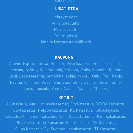
Liity mukaan
LISÄTIETOA
Yhteystiedot
Anna palautetta
Mainostajalle
Yhteistyössä
Ilmoita laittomasta sisällöstä
KAUPUNGIT:
Alavus,
Espoo,
Forssa,
Helsinki,
Hyvinkää,
Hämeenlinna,
Imatra,
Joensuu,
Jyväskylä,
Järvenpää,
Kokkola,
Kotka,
Kouvola,
Kuopio,
Lahti,
Lappeenranta,
Lempäälä,
Lohja,
Mikkeli,
Oulu,
Pori,
Raisio,
Rauma,
Riihimäki,
Rovaniemi,
Salo,
Seinäjoki,
Tampere,
Tornio,
Turku,
Tuusula,
Vaasa,
Vantaa,
Varkaus,
Ylöjärvi,
KETJUT:
A-Katsastus,
Autoilijan Avainasemat,
CityKatsastus,
DEKRA Katsastus,
Go-Katsastus,
HelppoKatsastus,
K1 Katsastus,
Katsastajasi.fi,
Katsastus Kinnunen,
Katsastus-Ässä,
Katsastuskontti,
Kymppikatsastus,
Plus Katsastus,
Q-Katsastus,
Reilukatsastus,
SK Katsastus,
Sulan Katsastus Oy,
Suomen Laatukatsastus,
TJ-Katsastus,