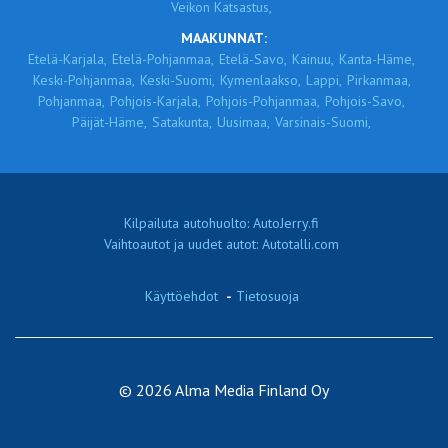
Veikon Katsastus,
MAAKUNNAT:
Etelä-Karjala,
Etelä-Pohjanmaa,
Etelä-Savo,
Kainuu,
Kanta-Häme,
Keski-Pohjanmaa,
Keski-Suomi,
Kymenlaakso,
Lappi,
Pirkanmaa,
Pohjanmaa,
Pohjois-Karjala,
Pohjois-Pohjanmaa,
Pohjois-Savo,
Päijät-Häme,
Satakunta,
Uusimaa,
Varsinais-Suomi,
Kilpailuta autohuolto: AutoJerry.fi
Vaihtoautot ja uudet autot: Autotalli.com
Käyttöehdot
-
Tietosuoja
© 2026 Alma Media Finland Oy