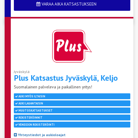
VARAA AIKA KATSASTUKSEEN
Jyväskylä
Plus Katsastus Jyväskylä,
Keljo
Suomalainen palveleva ja paikallinen yritys!
AUKI MYÖS ILTAISIN
AUKI LAUANTAISIN
MUUTOSKATSASTUKSET
REKISTERÖINNIT
VENEIDEN REKISTERÖINTI
Yhteystiedot ja aukioloajat