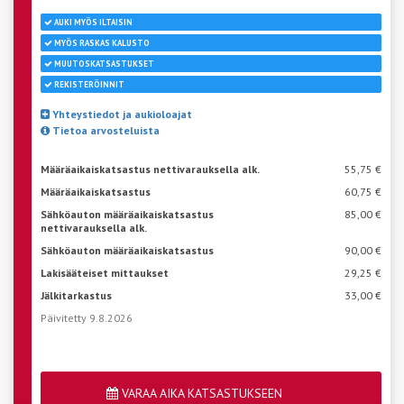
AUKI MYÖS ILTAISIN
MYÖS RASKAS KALUSTO
MUUTOSKATSASTUKSET
REKISTERÖINNIT
Yhteystiedot ja aukioloajat
Tietoa arvosteluista
Määräaikaiskatsastus nettivarauksella alk.
55,75 €
Määräaikaiskatsastus
60,75 €
Sähköauton määräaikaiskatsastus
85,00 €
nettivarauksella alk.
Sähköauton määräaikaiskatsastus
90,00 €
Lakisääteiset mittaukset
29,25 €
Jälkitarkastus
33,00 €
Päivitetty 9.8.2026
VARAA AIKA KATSASTUKSEEN