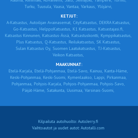
Rauma,
Riihimäki,
Rovaniemi,
Salo,
Seinäjoki,
Tampere,
Tornio,
Turku,
Tuusula,
Vaasa,
Vantaa,
Varkaus,
Ylöjärvi,
KETJUT:
A-Katsastus,
Autoilijan Avainasemat,
CityKatsastus,
DEKRA Katsastus,
Go-Katsastus,
HelppoKatsastus,
K1 Katsastus,
Katsastajasi.fi,
Katsastus Kinnunen,
Katsastus-Ässä,
Katsastuskontti,
Kymppikatsastus,
Plus Katsastus,
Q-Katsastus,
Reilukatsastus,
SK Katsastus,
Sulan Katsastus Oy,
Suomen Laatukatsastus,
TJ-Katsastus,
Veikon Katsastus,
MAAKUNNAT:
Etelä-Karjala,
Etelä-Pohjanmaa,
Etelä-Savo,
Kainuu,
Kanta-Häme,
Keski-Pohjanmaa,
Keski-Suomi,
Kymenlaakso,
Lappi,
Pirkanmaa,
Pohjanmaa,
Pohjois-Karjala,
Pohjois-Pohjanmaa,
Pohjois-Savo,
Päijät-Häme,
Satakunta,
Uusimaa,
Varsinais-Suomi,
Kilpailuta autohuolto: AutoJerry.fi
Vaihtoautot ja uudet autot: Autotalli.com