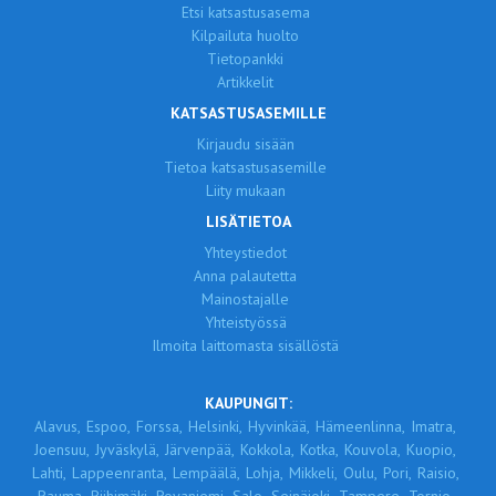
Etsi katsastusasema
Kilpailuta huolto
Tietopankki
Artikkelit
KATSASTUSASEMILLE
Kirjaudu sisään
Tietoa katsastusasemille
Liity mukaan
LISÄTIETOA
Yhteystiedot
Anna palautetta
Mainostajalle
Yhteistyössä
Ilmoita laittomasta sisällöstä
KAUPUNGIT:
Alavus,
Espoo,
Forssa,
Helsinki,
Hyvinkää,
Hämeenlinna,
Imatra,
Joensuu,
Jyväskylä,
Järvenpää,
Kokkola,
Kotka,
Kouvola,
Kuopio,
Lahti,
Lappeenranta,
Lempäälä,
Lohja,
Mikkeli,
Oulu,
Pori,
Raisio,