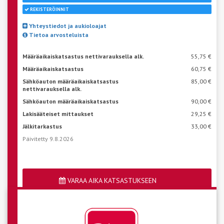
REKISTERÖINNIT
Yhteystiedot ja aukioloajat
Tietoa arvosteluista
Määräaikaiskatsastus nettivarauksella alk.
55,75 €
Määräaikaiskatsastus
60,75 €
Sähköauton määräaikaiskatsastus
85,00 €
nettivarauksella alk.
Sähköauton määräaikaiskatsastus
90,00 €
Lakisääteiset mittaukset
29,25 €
Jälkitarkastus
33,00 €
Päivitetty 9.8.2026
VARAA AIKA KATSASTUKSEEN
Katso aseman vapaat ajat