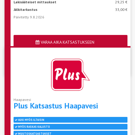
Lakisääteiset mittaukset
29,25 €
Jälkitarkastus
33,00 €
Päivitetty 9.8.2026
VARAA AIKA KATSASTUKSEEN
Katso aseman vapaat ajat
Haapavesi
Plus Katsastus
Haapavesi
AUKI MYÖS ILTAISIN
MYÖS RASKAS KALUSTO
MUUTOSKATSASTUKSET