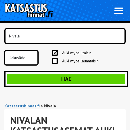
Toggl
naviga
Auki myös iltaisin
Auki myös lauantaisin
HAE
Katsastushinnat.fi
>
Nivala
NIVALAN