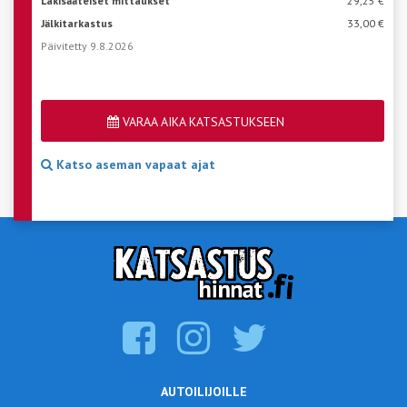
Lakisääteiset mittaukset
29,25 €
Jälkitarkastus
33,00 €
Päivitetty 9.8.2026
VARAA AIKA KATSASTUKSEEN
Katso aseman vapaat ajat
AUTOILIJOILLE