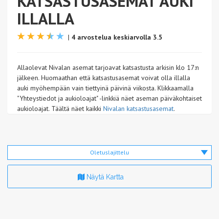
KATSASTUSASEMAT AUKI
ILLALLA
|
4 arvostelua keskiarvolla 3.5
Allaolevat Nivalan asemat tarjoavat katsastusta arkisin klo 17:n
jälkeen. Huomaathan että katsastusasemat voivat olla illalla
auki myöhempään vain tiettyinä päivinä viikosta. Klikkaamalla
"Yhteystiedot ja aukioloajat" -linkkiä näet aseman päiväkohtaiset
aukioloajat. Täältä näet kaikki
Nivalan katsastusasemat
.
Oletuslajittelu
Näytä Kartta