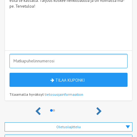
esitä se kassalla. Tarjous koskee henkilöautoa ja on voimassa ma-
pe. Tervetuloa!
TILAA KUPONKI
Tilaamalla hyväksyt
tietosuojainformaation
Oletuslajittelu