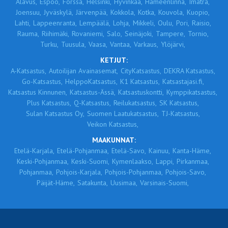
Alavus,
Espoo,
Forssa,
Helsinki,
Hyvinkää,
Hämeenlinna,
Imatra,
Joensuu,
Jyväskylä,
Järvenpää,
Kokkola,
Kotka,
Kouvola,
Kuopio,
Lahti,
Lappeenranta,
Lempäälä,
Lohja,
Mikkeli,
Oulu,
Pori,
Raisio,
Rauma,
Riihimäki,
Rovaniemi,
Salo,
Seinäjoki,
Tampere,
Tornio,
Turku,
Tuusula,
Vaasa,
Vantaa,
Varkaus,
Ylöjärvi,
KETJUT:
A-Katsastus,
Autoilijan Avainasemat,
CityKatsastus,
DEKRA Katsastus,
Go-Katsastus,
HelppoKatsastus,
K1 Katsastus,
Katsastajasi.fi,
Katsastus Kinnunen,
Katsastus-Ässä,
Katsastuskontti,
Kymppikatsastus,
Plus Katsastus,
Q-Katsastus,
Reilukatsastus,
SK Katsastus,
Sulan Katsastus Oy,
Suomen Laatukatsastus,
TJ-Katsastus,
Veikon Katsastus,
MAAKUNNAT:
Etelä-Karjala,
Etelä-Pohjanmaa,
Etelä-Savo,
Kainuu,
Kanta-Häme,
Keski-Pohjanmaa,
Keski-Suomi,
Kymenlaakso,
Lappi,
Pirkanmaa,
Pohjanmaa,
Pohjois-Karjala,
Pohjois-Pohjanmaa,
Pohjois-Savo,
Päijät-Häme,
Satakunta,
Uusimaa,
Varsinais-Suomi,