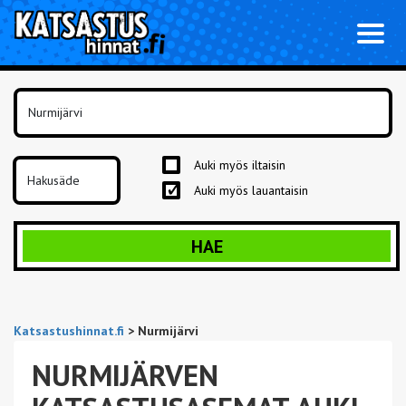
Toggl
naviga
Auki myös iltaisin
Auki myös lauantaisin
HAE
Katsastushinnat.fi
>
Nurmijärvi
NURMIJÄRVEN