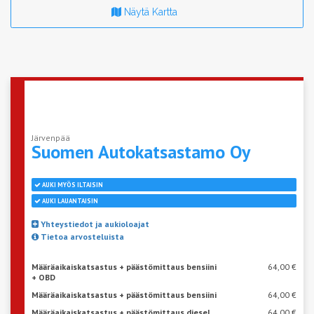
Näytä Kartta
Järvenpää
Suomen
Autokatsastamo Oy
AUKI MYÖS ILTAISIN
AUKI LAUANTAISIN
Yhteystiedot ja aukioloajat
Tietoa arvosteluista
Määräaikaiskatsastus + päästömittaus bensiini
64,00 €
+ OBD
Määräaikaiskatsastus + päästömittaus bensiini
64,00 €
Määräaikaiskatsastus + päästömittaus diesel
64,00 €