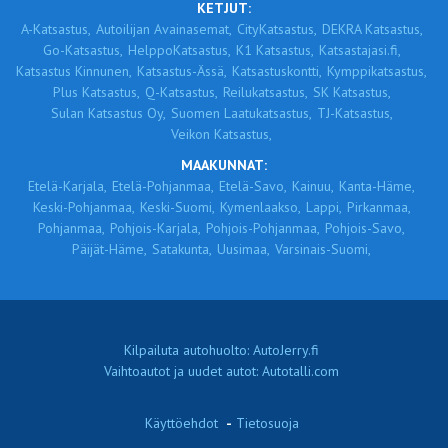
KETJUT:
A-Katsastus,
Autoilijan Avainasemat,
CityKatsastus,
DEKRA Katsastus,
Go-Katsastus,
HelppoKatsastus,
K1 Katsastus,
Katsastajasi.fi,
Katsastus Kinnunen,
Katsastus-Ässä,
Katsastuskontti,
Kymppikatsastus,
Plus Katsastus,
Q-Katsastus,
Reilukatsastus,
SK Katsastus,
Sulan Katsastus Oy,
Suomen Laatukatsastus,
TJ-Katsastus,
Veikon Katsastus,
MAAKUNNAT:
Etelä-Karjala,
Etelä-Pohjanmaa,
Etelä-Savo,
Kainuu,
Kanta-Häme,
Keski-Pohjanmaa,
Keski-Suomi,
Kymenlaakso,
Lappi,
Pirkanmaa,
Pohjanmaa,
Pohjois-Karjala,
Pohjois-Pohjanmaa,
Pohjois-Savo,
Päijät-Häme,
Satakunta,
Uusimaa,
Varsinais-Suomi,
Kilpailuta autohuolto: AutoJerry.fi
Vaihtoautot ja uudet autot: Autotalli.com
Käyttöehdot
-
Tietosuoja