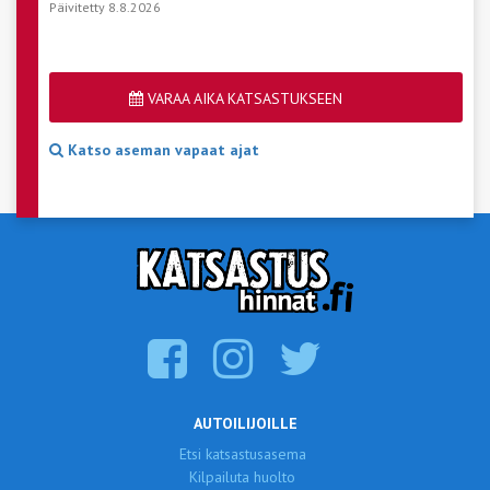
Päivitetty 8.8.2026
VARAA AIKA KATSASTUKSEEN
Katso aseman vapaat ajat
AUTOILIJOILLE
Etsi katsastusasema
Kilpailuta huolto