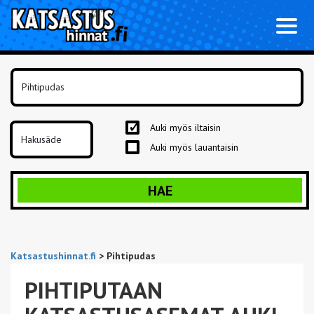
Toggl
naviga
Auki myös iltaisin
Auki myös lauantaisin
HAE
Katsastushinnat.fi
>
Pihtipudas
PIHTIPUTAAN