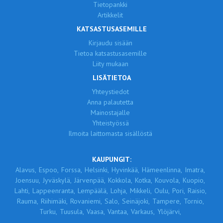
Tietopankki
Artikkelit
KATSASTUSASEMILLE
Kirjaudu sisään
Tietoa katsastusasemille
Liity mukaan
LISÄTIETOA
Yhteystiedot
Anna palautetta
Mainostajalle
Yhteistyössä
Ilmoita laittomasta sisällöstä
KAUPUNGIT:
Alavus,
Espoo,
Forssa,
Helsinki,
Hyvinkää,
Hämeenlinna,
Imatra,
Joensuu,
Jyväskylä,
Järvenpää,
Kokkola,
Kotka,
Kouvola,
Kuopio,
Lahti,
Lappeenranta,
Lempäälä,
Lohja,
Mikkeli,
Oulu,
Pori,
Raisio,
Rauma,
Riihimäki,
Rovaniemi,
Salo,
Seinäjoki,
Tampere,
Tornio,
Turku,
Tuusula,
Vaasa,
Vantaa,
Varkaus,
Ylöjärvi,