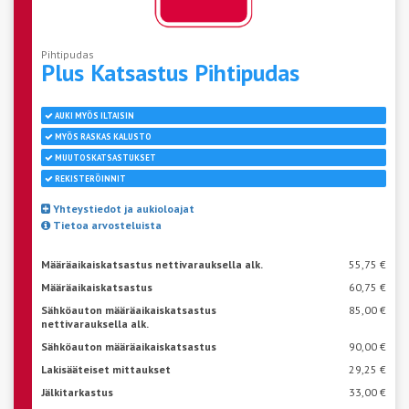
Pihtipudas
Plus Katsastus
Pihtipudas
AUKI MYÖS ILTAISIN
MYÖS RASKAS KALUSTO
MUUTOSKATSASTUKSET
REKISTERÖINNIT
Yhteystiedot ja aukioloajat
Tietoa arvosteluista
Määräaikaiskatsastus nettivarauksella alk.
55,75 €
Määräaikaiskatsastus
60,75 €
Sähköauton määräaikaiskatsastus
85,00 €
nettivarauksella alk.
Sähköauton määräaikaiskatsastus
90,00 €
Lakisääteiset mittaukset
29,25 €
Jälkitarkastus
33,00 €