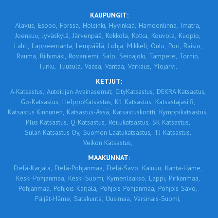
KAUPUNGIT:
Alavus,
Espoo,
Forssa,
Helsinki,
Hyvinkää,
Hämeenlinna,
Imatra,
Joensuu,
Jyväskylä,
Järvenpää,
Kokkola,
Kotka,
Kouvola,
Kuopio,
Lahti,
Lappeenranta,
Lempäälä,
Lohja,
Mikkeli,
Oulu,
Pori,
Raisio,
Rauma,
Riihimäki,
Rovaniemi,
Salo,
Seinäjoki,
Tampere,
Tornio,
Turku,
Tuusula,
Vaasa,
Vantaa,
Varkaus,
Ylöjärvi,
KETJUT:
A-Katsastus,
Autoilijan Avainasemat,
CityKatsastus,
DEKRA Katsastus,
Go-Katsastus,
HelppoKatsastus,
K1 Katsastus,
Katsastajasi.fi,
Katsastus Kinnunen,
Katsastus-Ässä,
Katsastuskontti,
Kymppikatsastus,
Plus Katsastus,
Q-Katsastus,
Reilukatsastus,
SK Katsastus,
Sulan Katsastus Oy,
Suomen Laatukatsastus,
TJ-Katsastus,
Veikon Katsastus,
MAAKUNNAT:
Etelä-Karjala,
Etelä-Pohjanmaa,
Etelä-Savo,
Kainuu,
Kanta-Häme,
Keski-Pohjanmaa,
Keski-Suomi,
Kymenlaakso,
Lappi,
Pirkanmaa,
Pohjanmaa,
Pohjois-Karjala,
Pohjois-Pohjanmaa,
Pohjois-Savo,
Päijät-Häme,
Satakunta,
Uusimaa,
Varsinais-Suomi,