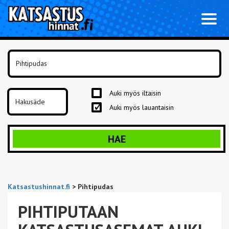
Toggl
naviga
Auki myös iltaisin
Auki myös lauantaisin
HAE
Katsastushinnat.fi
>
Pihtipudas
PIHTIPUTAAN