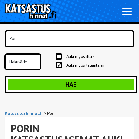
Toggl
naviga
Auki myös iltaisin
Auki myös lauantaisin
HAE
Katsastushinnat.fi
>
Pori
PORIN