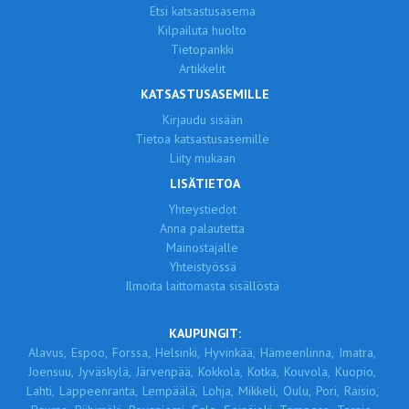
Etsi katsastusasema
Kilpailuta huolto
Tietopankki
Artikkelit
KATSASTUSASEMILLE
Kirjaudu sisään
Tietoa katsastusasemille
Liity mukaan
LISÄTIETOA
Yhteystiedot
Anna palautetta
Mainostajalle
Yhteistyössä
Ilmoita laittomasta sisällöstä
KAUPUNGIT:
Alavus,
Espoo,
Forssa,
Helsinki,
Hyvinkää,
Hämeenlinna,
Imatra,
Joensuu,
Jyväskylä,
Järvenpää,
Kokkola,
Kotka,
Kouvola,
Kuopio,
Lahti,
Lappeenranta,
Lempäälä,
Lohja,
Mikkeli,
Oulu,
Pori,
Raisio,