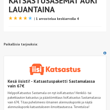
KATSASTUSASEMAT AUKI
LAUANTAINA
|
1 arvostelua keskiarvolla 4
Paikallisia tarjouksia:
Kesä iisisti! - Katsastuspaketti Sastamalassa
vain 67€
HelppoKatsastus Sastamala on nyt iisiKatsastus! Henkilö- tai
pakettiauton katsastus ja päästömittaus IisiKatsastus Sastamalassa
vain 67€. Tilaa puhelimeesi ilmainen alennuskuponki ja näytä
alennuskuponki katsastukseen ilmoittautuessa. Tervetuloa!