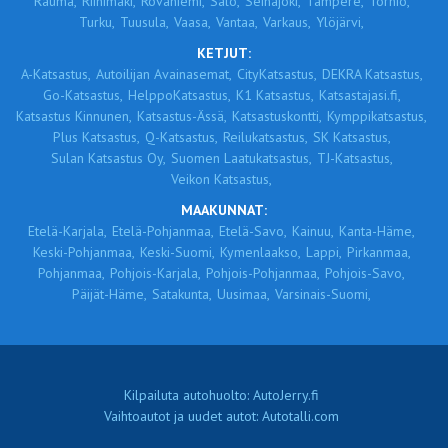
Rauma,
Riihimäki,
Rovaniemi,
Salo,
Seinäjoki,
Tampere,
Tornio,
Turku,
Tuusula,
Vaasa,
Vantaa,
Varkaus,
Ylöjärvi,
KETJUT:
A-Katsastus,
Autoilijan Avainasemat,
CityKatsastus,
DEKRA Katsastus,
Go-Katsastus,
HelppoKatsastus,
K1 Katsastus,
Katsastajasi.fi,
Katsastus Kinnunen,
Katsastus-Ässä,
Katsastuskontti,
Kymppikatsastus,
Plus Katsastus,
Q-Katsastus,
Reilukatsastus,
SK Katsastus,
Sulan Katsastus Oy,
Suomen Laatukatsastus,
TJ-Katsastus,
Veikon Katsastus,
MAAKUNNAT:
Etelä-Karjala,
Etelä-Pohjanmaa,
Etelä-Savo,
Kainuu,
Kanta-Häme,
Keski-Pohjanmaa,
Keski-Suomi,
Kymenlaakso,
Lappi,
Pirkanmaa,
Pohjanmaa,
Pohjois-Karjala,
Pohjois-Pohjanmaa,
Pohjois-Savo,
Päijät-Häme,
Satakunta,
Uusimaa,
Varsinais-Suomi,
Kilpailuta autohuolto: AutoJerry.fi
Vaihtoautot ja uudet autot: Autotalli.com