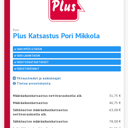
Pori
Plus Katsastus Pori
Mikkola
AUKI MYÖS ILTAISIN
AUKI LAUANTAISIN
MUUTOSKATSASTUKSET
REKISTERÖINNIT
Yhteystiedot ja aukioloajat
Tietoa arvosteluista
Määräaikaiskatsastus nettivarauksella alk.
31,75 €
Määräaikaiskatsastus
46,75 €
Sähköauton määräaikaiskatsastus
63,00 €
nettivarauksella alk.
Sähköauton määräaikaiskatsastus
78,00 €