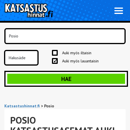
Toggl
naviga
Auki myös iltaisin
Auki myös lauantaisin
HAE
Katsastushinnat.fi
>
Posio
POSIO