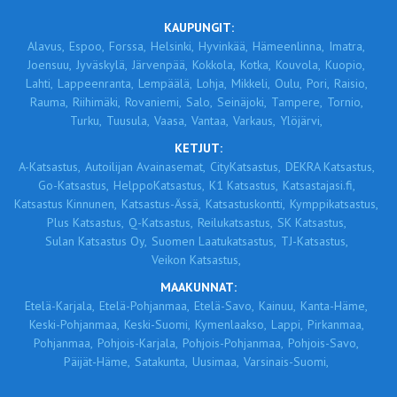
KAUPUNGIT:
Alavus,
Espoo,
Forssa,
Helsinki,
Hyvinkää,
Hämeenlinna,
Imatra,
Joensuu,
Jyväskylä,
Järvenpää,
Kokkola,
Kotka,
Kouvola,
Kuopio,
Lahti,
Lappeenranta,
Lempäälä,
Lohja,
Mikkeli,
Oulu,
Pori,
Raisio,
Rauma,
Riihimäki,
Rovaniemi,
Salo,
Seinäjoki,
Tampere,
Tornio,
Turku,
Tuusula,
Vaasa,
Vantaa,
Varkaus,
Ylöjärvi,
KETJUT:
A-Katsastus,
Autoilijan Avainasemat,
CityKatsastus,
DEKRA Katsastus,
Go-Katsastus,
HelppoKatsastus,
K1 Katsastus,
Katsastajasi.fi,
Katsastus Kinnunen,
Katsastus-Ässä,
Katsastuskontti,
Kymppikatsastus,
Plus Katsastus,
Q-Katsastus,
Reilukatsastus,
SK Katsastus,
Sulan Katsastus Oy,
Suomen Laatukatsastus,
TJ-Katsastus,
Veikon Katsastus,
MAAKUNNAT:
Etelä-Karjala,
Etelä-Pohjanmaa,
Etelä-Savo,
Kainuu,
Kanta-Häme,
Keski-Pohjanmaa,
Keski-Suomi,
Kymenlaakso,
Lappi,
Pirkanmaa,
Pohjanmaa,
Pohjois-Karjala,
Pohjois-Pohjanmaa,
Pohjois-Savo,
Päijät-Häme,
Satakunta,
Uusimaa,
Varsinais-Suomi,