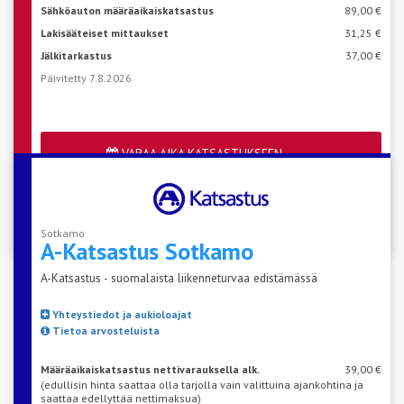
Sähköauton määräaikaiskatsastus
89,00 €
Lakisääteiset mittaukset
31,25 €
Jälkitarkastus
37,00 €
Päivitetty 7.8.2026
VARAA AIKA KATSASTUKSEEN
Katso aseman vapaat ajat
Sotkamo
A-Katsastus
Sotkamo
A-Katsastus - suomalaista liikenneturvaa edistämässä
Yhteystiedot ja aukioloajat
Tietoa arvosteluista
Määräaikaiskatsastus nettivarauksella alk.
39,00 €
(edullisin hinta saattaa olla tarjolla vain valittuina ajankohtina ja
saattaa edellyttää nettimaksua)