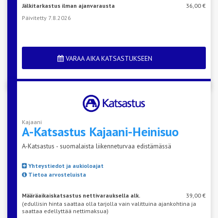
Jälkitarkastus ilman ajanvarausta
36,00 €
Päivitetty 7.8.2026
VARAA AIKA KATSASTUKSEEN
Kajaani
A-Katsastus
Kajaani-Heinisuo
A-Katsastus - suomalaista liikenneturvaa edistämässä
Yhteystiedot ja aukioloajat
Tietoa arvosteluista
Määräaikaiskatsastus nettivarauksella alk.
39,00 €
(edullisin hinta saattaa olla tarjolla vain valittuina ajankohtina ja
saattaa edellyttää nettimaksua)