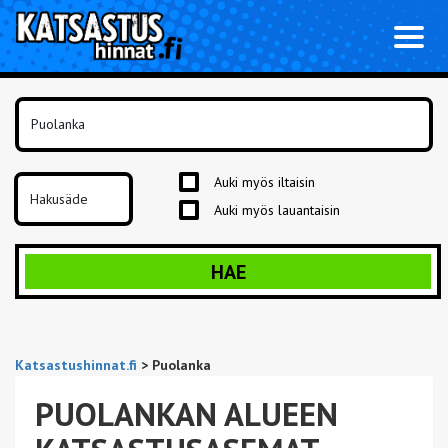
Toggl
naviga
Auki myös iltaisin
Auki myös lauantaisin
HAE
Katsastushinnat.fi
>
Puolanka
PUOLANKAN ALUEEN