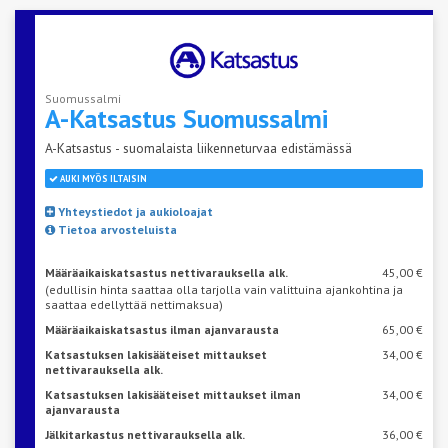
Suomussalmi
A-Katsastus
Suomussalmi
A-Katsastus - suomalaista liikenneturvaa edistämässä
AUKI MYÖS ILTAISIN
Yhteystiedot ja aukioloajat
Tietoa arvosteluista
Määräaikaiskatsastus nettivarauksella alk.
45,00 €
(edullisin hinta saattaa olla tarjolla vain valittuina ajankohtina ja
saattaa edellyttää nettimaksua)
Määräaikaiskatsastus ilman ajanvarausta
65,00 €
Katsastuksen lakisääteiset mittaukset
34,00 €
nettivarauksella alk.
Katsastuksen lakisääteiset mittaukset ilman
34,00 €
ajanvarausta
Jälkitarkastus nettivarauksella alk.
36,00 €