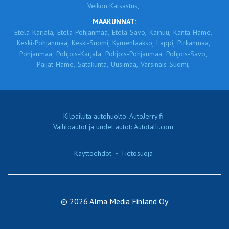
Veikon Katsastus,
MAAKUNNAT:
Etelä-Karjala,
Etelä-Pohjanmaa,
Etelä-Savo,
Kainuu,
Kanta-Häme,
Keski-Pohjanmaa,
Keski-Suomi,
Kymenlaakso,
Lappi,
Pirkanmaa,
Pohjanmaa,
Pohjois-Karjala,
Pohjois-Pohjanmaa,
Pohjois-Savo,
Päijät-Häme,
Satakunta,
Uusimaa,
Varsinais-Suomi,
Kilpailuta autohuolto: AutoJerry.fi
Vaihtoautot ja uudet autot: Autotalli.com
Käyttöehdot
-
Tietosuoja
© 2026 Alma Media Finland Oy