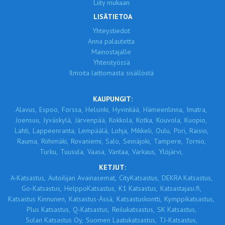
Liity mukaan
LISÄTIETOA
Yhteystiedot
Anna palautetta
Mainostajalle
Yhteistyössä
Ilmoita laittomasta sisällöstä
KAUPUNGIT:
Alavus,
Espoo,
Forssa,
Helsinki,
Hyvinkää,
Hämeenlinna,
Imatra,
Joensuu,
Jyväskylä,
Järvenpää,
Kokkola,
Kotka,
Kouvola,
Kuopio,
Lahti,
Lappeenranta,
Lempäälä,
Lohja,
Mikkeli,
Oulu,
Pori,
Raisio,
Rauma,
Riihimäki,
Rovaniemi,
Salo,
Seinäjoki,
Tampere,
Tornio,
Turku,
Tuusula,
Vaasa,
Vantaa,
Varkaus,
Ylöjärvi,
KETJUT:
A-Katsastus,
Autoilijan Avainasemat,
CityKatsastus,
DEKRA Katsastus,
Go-Katsastus,
HelppoKatsastus,
K1 Katsastus,
Katsastajasi.fi,
Katsastus Kinnunen,
Katsastus-Ässä,
Katsastuskontti,
Kymppikatsastus,
Plus Katsastus,
Q-Katsastus,
Reilukatsastus,
SK Katsastus,
Sulan Katsastus Oy,
Suomen Laatukatsastus,
TJ-Katsastus,