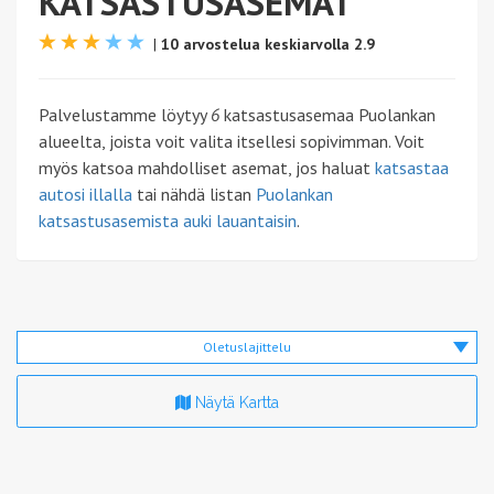
KATSASTUSASEMAT
|
10 arvostelua keskiarvolla 2.9
Palvelustamme löytyy
6
katsastusasemaa Puolankan
alueelta, joista voit valita itsellesi sopivimman. Voit
myös katsoa mahdolliset asemat, jos haluat
katsastaa
autosi illalla
tai nähdä listan
Puolankan
katsastusasemista auki lauantaisin
.
Oletuslajittelu
Näytä Kartta