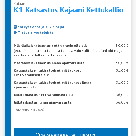
Kajaani
K1 Katsastus Kajaani
Kettukallio
Yhteystiedot ja aukioloajat
Tietoa arvosteluista
Määräaikaiskatsastus nettivarauksella alk.
50,00 €
(edullisin hinta saattaa olla tarjolla vain valittuina ajankohtina ja
saattaa edellyttää nettimaksua)
Määräaikaiskatsastus ilman ajanvarausta
50,00 €
Katsastuksen lakisääteiset mittaukset
31,00 €
nettivarauksella alk.
Katsastuksen lakisääteiset mittaukset ilman
31,00 €
ajanvarausta
Jälkitarkastus nettivarauksella alk.
36,00 €
Jälkitarkastus ilman ajanvarausta
36,00 €
Päivitetty 7.8.2026
VARAA AIKA KATSASTUKSEEN