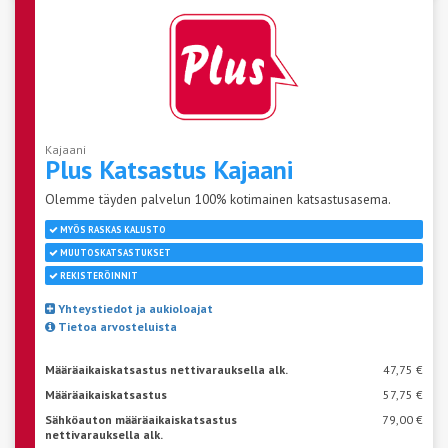
Kajaani
Plus Katsastus
Kajaani
Olemme täyden palvelun 100% kotimainen katsastusasema.
MYÖS RASKAS KALUSTO
MUUTOSKATSASTUKSET
REKISTERÖINNIT
Yhteystiedot ja aukioloajat
Tietoa arvosteluista
Määräaikaiskatsastus nettivarauksella alk.
47,75 €
Määräaikaiskatsastus
57,75 €
Sähköauton määräaikaiskatsastus
79,00 €
nettivarauksella alk.