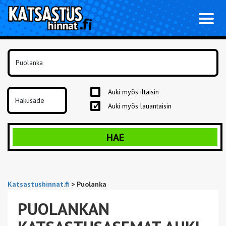
Toggl
naviga
Auki myös iltaisin
Auki myös lauantaisin
HAE
Katsastushinnat.fi
>
Puolanka
PUOLANKAN