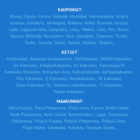
KAUPUNGIT:
Alavus,
Espoo,
Forssa,
Helsinki,
Hyvinkää,
Hämeenlinna,
Imatra,
Joensuu,
Jyväskylä,
Järvenpää,
Kokkola,
Kotka,
Kouvola,
Kuopio,
Lahti,
Lappeenranta,
Lempäälä,
Lohja,
Mikkeli,
Oulu,
Pori,
Raisio,
Rauma,
Riihimäki,
Rovaniemi,
Salo,
Seinäjoki,
Tampere,
Tornio,
Turku,
Tuusula,
Vaasa,
Vantaa,
Varkaus,
Ylöjärvi,
KETJUT:
A-Katsastus,
Autoilijan Avainasemat,
CityKatsastus,
DEKRA Katsastus,
Go-Katsastus,
HelppoKatsastus,
K1 Katsastus,
Katsastajasi.fi,
Katsastus Kinnunen,
Katsastus-Ässä,
Katsastuskontti,
Kymppikatsastus,
Plus Katsastus,
Q-Katsastus,
Reilukatsastus,
SK Katsastus,
Sulan Katsastus Oy,
Suomen Laatukatsastus,
TJ-Katsastus,
Veikon Katsastus,
MAAKUNNAT:
Etelä-Karjala,
Etelä-Pohjanmaa,
Etelä-Savo,
Kainuu,
Kanta-Häme,
Keski-Pohjanmaa,
Keski-Suomi,
Kymenlaakso,
Lappi,
Pirkanmaa,
Pohjanmaa,
Pohjois-Karjala,
Pohjois-Pohjanmaa,
Pohjois-Savo,
Päijät-Häme,
Satakunta,
Uusimaa,
Varsinais-Suomi,